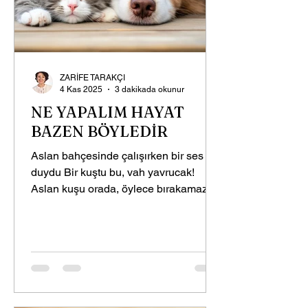
ZARİFE TARAKÇI
4 Kas 2025
3 dakikada okunur
NE YAPALIM HAYAT
BAZEN BÖYLEDİR
Aslan bahçesinde çalışırken bir ses
duydu Bir kuştu bu, vah yavrucak!
Aslan kuşu orada, öylece bırakamazdı.
“Kanadını saralım.’’ dedi Aslan, bu
sana iyi gelecek. “Bak diğer kuşlar
uçup gitti. Ama merak etme.’’ dedi ve
yelelerinin arasına, başının üstüne
koydu kuşu ve ekledi: ‘’Burada
üşümezsin.” Artık Aslan için iki kişilik
hayat başlamıştı. Kuş çıkıp gelene