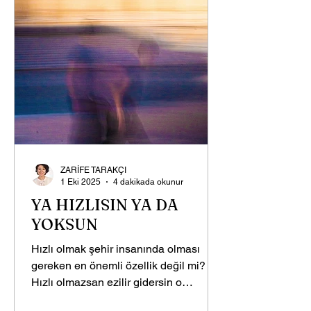
kadar tekti. Gelmesi için hiçbir çaba
içine girmemişti. Gelivermişti işte. Baş
tacı etti başının üstünde taşıdı. Ona ev
ZARİFE TARAKÇI
1 Eki 2025
4 dakikada okunur
YA HIZLISIN YA DA
YOKSUN
Hızlı olmak şehir insanında olması
gereken en önemli özellik değil mi?
Hızlı olmazsan ezilir gidersin o
tempoda. Yok olursun. Şehrin...