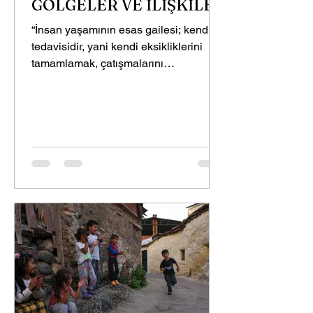
GÖLGELER VE İLİŞKİLER
“İnsan yaşamının esas gailesi; kendi
tedavisidir, yani kendi eksikliklerini
tamamlamak, çatışmalarını
çözümlemek ve...