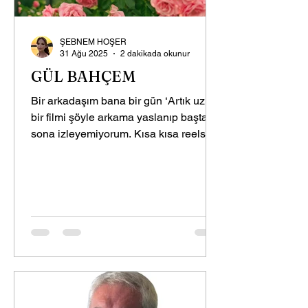
ŞEBNEM HOŞER
31 Ağu 2025
2 dakikada okunur
GÜL BAHÇEM
Bir arkadaşım bana bir gün ‘Artık uzun
bir filmi şöyle arkama yaslanıp baştan
sona izleyemiyorum. Kısa kısa reels
izlemekten konsantrasyonum kalmadı.’
demişti. Evet öyleydi gerçekten. Ne
kadar ürkütücü değil mi? Onu bırakın
kendi kendimizle bile yarım saat
kalamaz olduk. Hep bir şeylerle
meşgul ediyoruz aklımızı. Sosyal
medya bizi zehirliyor mu gerçekten?