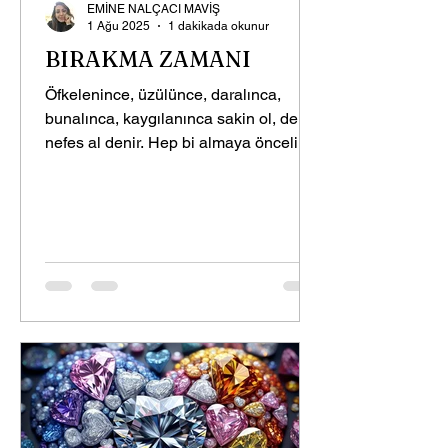
EMİNE NALÇACI MAVİŞ
1 Ağu 2025
1 dakikada okunur
BIRAKMA ZAMANI
Öfkelenince, üzülünce, daralınca,
bunalınca, kaygılanınca sakin ol, derin
nefes al denir. Hep bi almaya öncelik
verilir Halbuki almak...