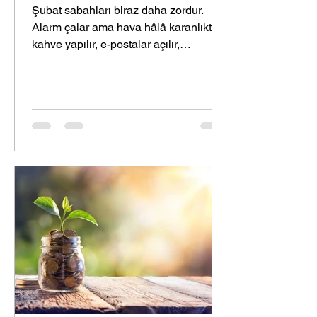
Şubat sabahları biraz daha zordur.
Alarm çalar ama hava hâlâ karanlıktır;
kahve yapılır, e-postalar açılır,
toplantılar arka arkaya dizilidir. Sanki
hergün aynı gün gibi. Metroda camdan
yansıyan yüzünüze bakarsınız: Yorgun
ama hâlâ devam eden biri… Tam o
anda içinizden bir ses geçer: “Bir mola
alsam… çok yorgunum” İşte Şubat tam
da bunun ayıdır. Büyük hedeflerden
çok, küçük toparlanmaların, enerjiyi
azar azar geri toplamanın ayı. Şubat
İçin Küçük Bir “Daha İyi Hissetme”
Çalış