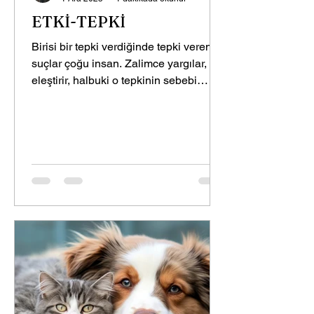
ETKİ-TEPKİ
Birisi bir tepki verdiğinde tepki vereni
suçlar çoğu insan. Zalimce yargılar,
eleştirir, halbuki o tepkinin sebebi
kendi etkisidir. Ama nedense insanlar
sadece tepkiyi görürler. Çünkü dışarıya
bakar gözleri, bu yüzden göremezler
içlerini, kendilerini. Ama uzaktan bir
yerlerden, hiçlikten her şey net bir
şekilde görünür, olduğu gibi… Hayatı
oradan yaşayabilmek, insanlara
oradan bakabilmek, aydınlığının yanı
sıra kendi karanlığını da görme
cesaretini gösterebilmek ve kendindeki