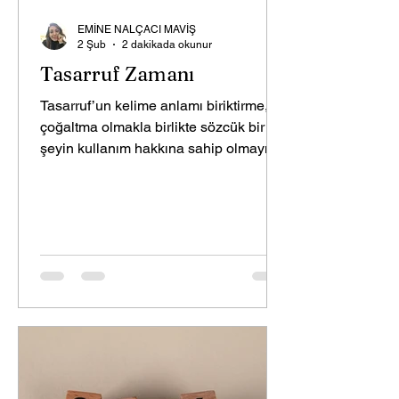
EMİNE NALÇACI MAVİŞ
2 Şub
2 dakikada okunur
Tasarruf Zamanı
Tasarruf’un kelime anlamı biriktirme,
çoğaltma olmakla birlikte sözcük bir
şeyin kullanım hakkına sahip olmayı da
ifade etmektedir. Günümüzde sıklıkla
ekonomik anlamda kullanılan tasarruf
kelimesi tüketilecek herhangi bir şeyi
dikkatli kullanma, idareli harcama
anlamına da gelir. Aynı zamanda bir
şeyi ! dilediği biçimde kullanma yetkisi
anlamı da vardır. Harcanabilir gelir ile
nihai tüketim harcamaları arasındaki
farkı da ifade etmektedir. Bunları
okuyunca tasarruf kavramı si