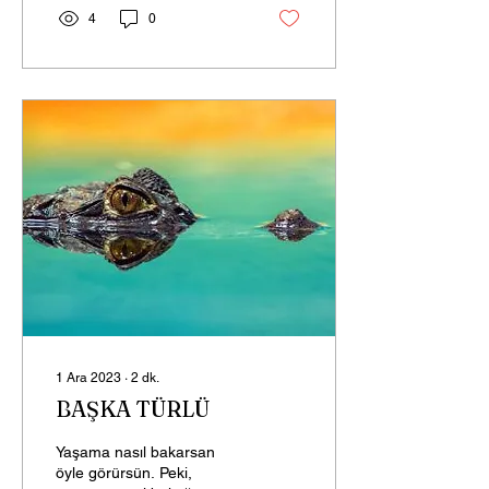
4
0
1 Ara 2023
∙
2
dk.
BAŞKA TÜRLÜ
Yaşama nasıl bakarsan
öyle görürsün. Peki,