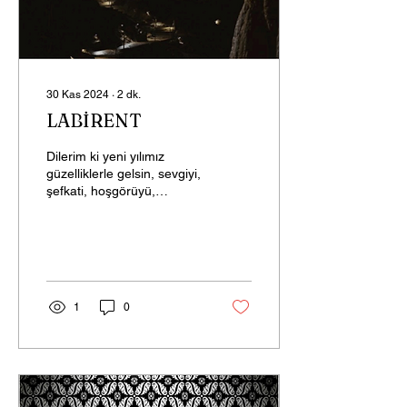
30 Kas 2024
∙
2
dk.
LABİRENT
Dilerim ki yeni yılımız
güzelliklerle gelsin, sevgiyi,
şefkati, hoşgörüyü,
merhameti tüm insanlığın
kapısına bıraksın, bıraksın
da iyi...
1
0