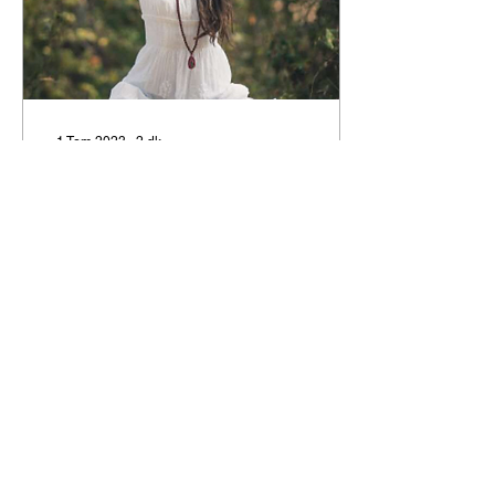
1 Tem 2023
∙
2
dk.
YOGA
Kendini keşif yolculuğunda
bizlere eşlik eden en güzel
araçlardan biri yoga
diyebilirim. İnsan hayatı
boyunca her şeyi yaşar,
tanır,...
1
0