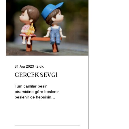
31 Ara 2023
∙
2
dk.
GERÇEK SEVGİ
Tüm canlılar besin
piramidine göre beslenir,
beslenir de hepsinin
sevgiden beslendiği kısmı
nasıl oluyorsa o piramitte
yoktur. Herkes,...