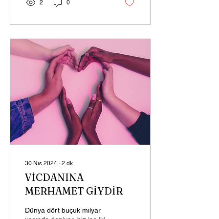
2
0
30 Nis 2024
∙
2
dk.
VİCDANINA
MERHAMET GİYDİR
Dünya dört buçuk milyar