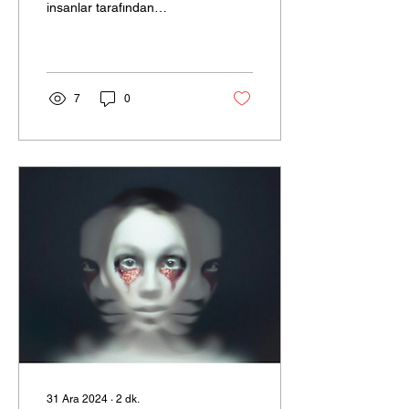
insanlar tarafından
kullanılan kelimedir ruh eşi
veya ruh ikizi. Bu tabirleri
kullanırken çok...
7
0
31 Ara 2024
∙
2
dk.