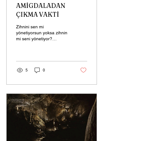
AMİGDALADAN
ÇIKMA VAKTİ
Zihnini sen mi
yönetiyorsun yoksa zihnin
mi seni yönetiyor?
Duygularına göre mi
düşünceler üretiyorsun
yoksa düşüncelerinden
kaynaklı mı...
5
0