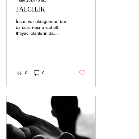
1 Mar 2024
∙
3
dk.
FALCILIK
İnsan var olduğundan beri
bir sürü nesne icat etti.
İhtiyacı olanların da
kullanabilmesi için
kullanma klavuzu üretti.
Şöyleki kendimizi...
0
0