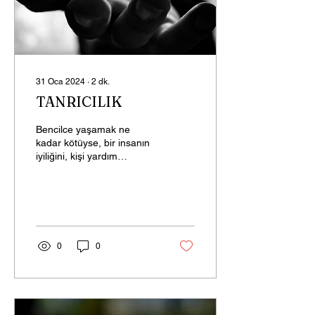
31 Oca 2024
∙
2
dk.
TANRICILIK
Bencilce yaşamak ne
kadar kötüyse, bir insanın
iyiliğini, kişi yardım
talebinde bulunmadan
yardım etmek de o denli
kötüdür. Nasıl ya,...
0
0