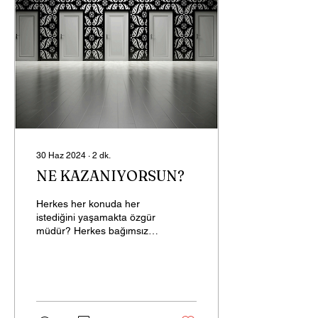
30 Haz 2024
∙
2
dk.
NE KAZANIYORSUN?
Herkes her konuda her
istediğini yaşamakta özgür
müdür? Herkes bağımsız
olmak istese de üzülerek
söylüyorum ki hiç birimiz
yüzde yüz...