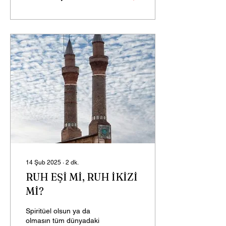
14 Şub 2025
∙
2
dk.
RUH EŞİ Mİ, RUH İKİZİ
Mİ?
Spiritüel olsun ya da
olmasın tüm dünyadaki