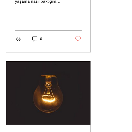
yaşama nasıl baktığım
neye göre değişiyor?
Aslında içinde
bulunduğumuz ruh hali
nasılsa...
1
0