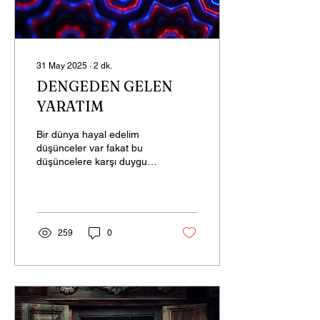
31 May 2025
∙
2
dk.
DENGEDEN GELEN
YARATIM
Bir dünya hayal edelim
düşünceler var fakat bu
düşüncelere karşı duygu
üretilmiyor. Veyahut,
duygular var fakat bu
duygulara karşı...
259
0