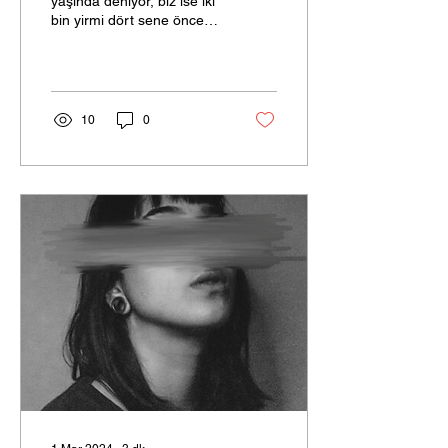
yaşında deniyor, biz ise iki
bin yirmi dört sene önce
başlamışız dünyanın yaşını
saymaya, kim bilir belki
de...
10
0