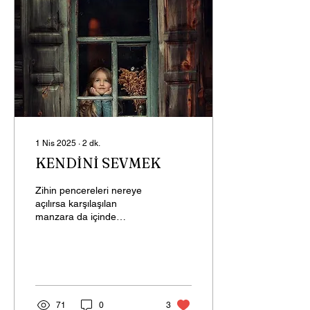
1 Nis 2025
∙
2
dk.
KENDİNİ SEVMEK
Zihin pencereleri nereye
açılırsa karşılaşılan
manzara da içinde
yaşanan an olur. Herkesin
penceresi farklıdır, tıpatıp
aynı olanlar olsa...
71
0
3