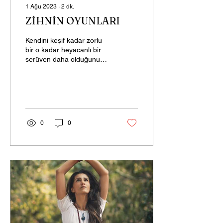
1 Ağu 2023
∙
2
dk.
ZİHNİN OYUNLARI
Kendini keşif kadar zorlu
bir o kadar heyacanlı bir
serüven daha olduğunu
düşünmüyorum. Ben
bunun adına hayat
diyorum. Hayat yolunu...
0
0