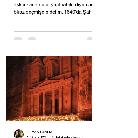
aşk insana neler yaptırabilir diyorsanız
biraz geçmişe gidelim. 1640’da Şah
Cihan’ın ölen eşi,...
BEYZA TUNCA
1 Oca 2021
4 dakikada okunur