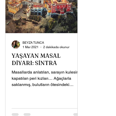
BEYZA TUNCA
1 Mar 2021
2 dakikada okunur
YAŞAYAN MASAL
DİYARI: SİNTRA
Masallarda anlatılan, sarayın kulesine
kapatılan peri kızları… Ağaçlarla
saklanmış, bulutların ötesindeki
şatolar… Tüneller ve...