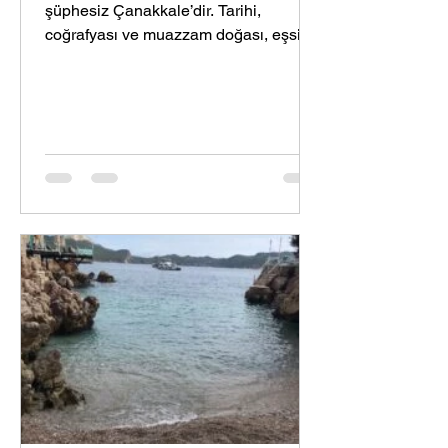
şüphesiz Çanakkale’dir. Tarihi,
coğrafyası ve muazzam doğası, eşsiz
deniziyle, yurdumun en keyifli...