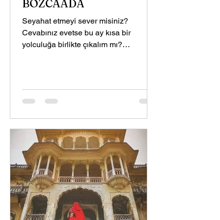
BOZCAADA
Seyahat etmeyi sever misiniz?
Cevabınız evetse bu ay kısa bir
yolculuğa birlikte çıkalım mı?
Türkiye’nin gözlemlediğim ve
naçizane...