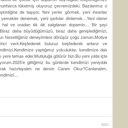
unharca tüketmiş oluyoruz çevremizdeki. Bazılarımız o 
inliğine de taşıyor. Yeni yerler görmek, yeni insanlar 
i yemekler denemek, yeni şarkılar dinlemek…Yeni olanın 
hal ve oradan ılık ılık salgılanan dopamin… Bir şeyi 
.Biraz daha büyüdüğümüzü, biraz daha genişlediğimizi, 
ızı hissettiğimiz deneyimlere dönüşür çoğu zaman.Motive 
nci verir.Keşfederek buluruz keşfederek anlarız ve 
dimizi.Kendimize yaptığımız yolculuklar, kendimize dair 
ı yere temas eder.Mutluluğa götürür bizi.Bu yeni yılda içte 
iyorum.2025’e gittiğimiz bu günlerde kendimizi yeniyılda 
ak hazırlayalım ne dersin Canım Okur?Canlanalım, 
kendimizi…