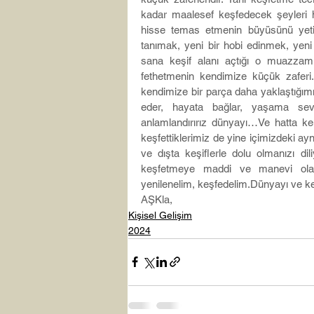
kadar maalesef keşfedecek şeyleri h
hisse temas etmenin büyüsünü yetişk
tanımak, yeni bir hobi edinmek, yen
sana keşif alanı açtığı o muazzam 
fethetmenin kendimize küçük zaferi
kendimize bir parça daha yaklaştığım
eder, hayata bağlar, yaşama sevi
anlamlandırırız dünyayı…Ve hatta ken
keşfettiklerimiz de yine içimizdeki ayn
ve dışta keşiflerle dolu olmanızı dil
keşfetmeye maddi ve manevi olar
yenilenelim, keşfedelim.Dünyayı ve 
AŞKla,
Kişisel Gelişim
2024