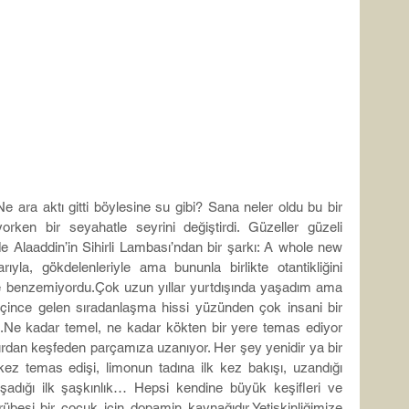
ara aktı gitti böylesine su gibi? Sana neler oldu bu bir 
ken bir seyahatle seyrini değiştirdi. Güzeller güzeli 
e Alaaddin’in Sihirli Lambası’ndan bir şarkı: A whole new 
ıyla, gökdelenleriyle ama bununla birlikte otantikliğini 
ere benzemiyordu.Çok uzun yıllar yurtdışında yaşadım ama 
geçince gelen sıradanlaşma hissi yüzünden çok insani bir 
i.Ne
 kadar temel, ne kadar kökten bir yere temas ediyor 
rdan keşfeden parçamıza uzanıyor. Her şey yenidir ya bir 
kez temas edişi, limonun tadına ilk kez bakışı, uzandığı 
şadığı ilk şaşkınlık… Hepsi kendine büyük keşifleri ve 
rübesi bir çocuk için dopamin kaynağıdır.Yetişkinliğimize 