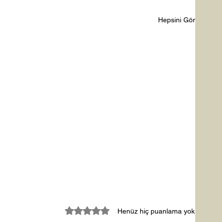
Hepsini Gör
5 üzerinden 0 yıldız
Henüz hiç puanlama yok