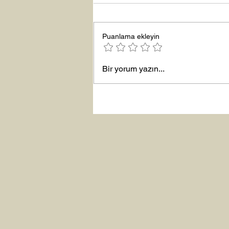
Puanlama ekleyin
Bir yorum yazın...
Şubat “Daha İyi Hissetme”
Çalışması