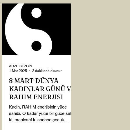
ARZU SEZGİN
1 Mar 2025
2 dakikada okunur
8 MART DÜNYA
KADINLAR GÜNÜ VE
RAHİM ENERJİSİ
Kadın, RAHİM enerjisinin yüce
sahibi. O kadar yüce bir güce sahip
ki, maalesef ki sadece çocuk
doğurmakla ilişkilendirdiğimiz,