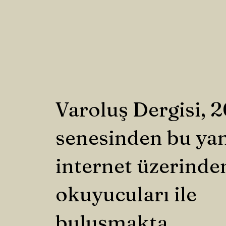
Varoluş Dergisi, 
senesinden bu ya
internet üzerinde
okuyucuları ile
buluşmakta.