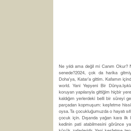
Ne yıldı ama değil mi Canım Okur? Ne 
senede?2024, çok da harika gitmiyor
Doha’ya, Katar’a gittim. Kafamın içind
world. Yani Yepyeni Bir Dünya.Işıklar
koruyan yapılarıyla gittiğim hiçbir y
kaldığım yerlerdeki belli bir süreyi 
parçadan kopmuşum: keşfetme 
hiss
oysa. Ta çocukluğumuzda o hayatı sıfı
çocuk için. Dışarıda yağan kara ilk 
kedinin pati atabilmesini görünce ya
küçük zaferleridir. Yani keşfetme tec