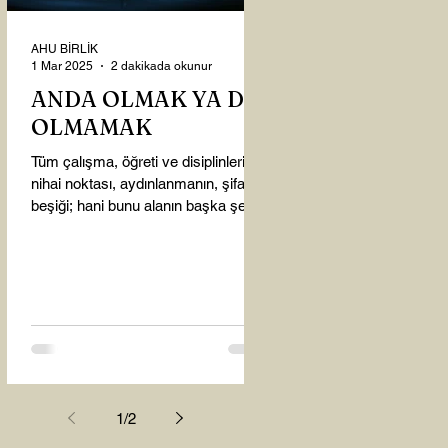
AHU BİRLİK
1 Mar 2025
2 dakikada okunur
ANDA OLMAK YA DA
OLMAMAK
Tüm çalışma, öğreti ve disiplinlerin
nihai noktası, aydınlanmanın, şifanın
beşiği; hani bunu alanın başka şey
almasına gerek kalmadı...
1
/
2