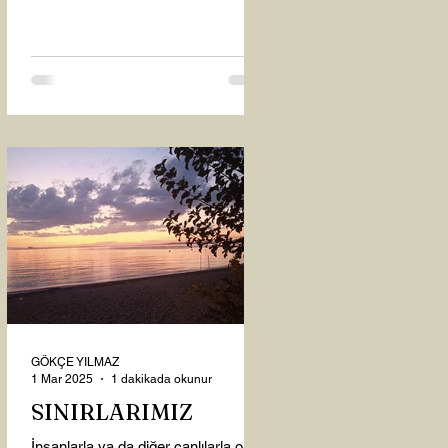
oysaki...
GÖKÇE YILMAZ
1 Mar 2025
1 dakikada okunur
SINIRLARIMIZ
İnsanlarla ya da diğer canlılarla olan