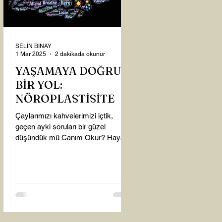
SELİN BİNAY
1 Mar 2025
2 dakikada okunur
YAŞAMAYA DOĞRU
BİR YOL:
NÖROPLASTİSİTE
Çaylarımızı kahvelerimizi içtik,
geçen ayki soruları bir güzel
düşündük mü Canım Okur? Hayatta
mı kalmışız, hayatı mı yaşamışız
sence?...