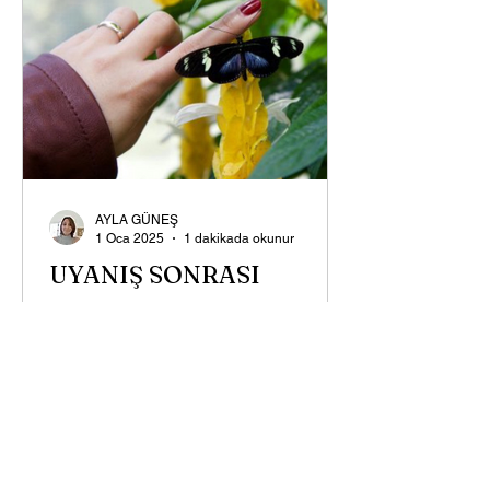
AYLA GÜNEŞ
1 Oca 2025
1 dakikada okunur
UYANIŞ SONRASI
Enerjiler yok olur, hiçbir şey olmadığı
halde enerjileriniz sık sık değişir, bazen
çok canlı , bazen çok yorgun hissetmek
ama ortada...