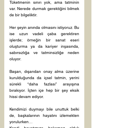
Tüketmenin sınırı yok, ama tatminin 
var. Nerede durmak gerektiğini bilmek 
de bir bilgeliktir.
Her şeyin anında olmasını istiyoruz. Bu 
ise uzun vadeli çaba gerektiren 
işlerde; örneğin bir sanat eseri 
oluşturma ya da kariyer inşasında, 
sabırsızlığa ve tatminsizliğe neden 
oluyor.
Başarı, dışarıdan onay alma üzerine 
kurulduğunda da içsel tatmin, yerini 
sürekli “daha fazlası” arayışına 
bırakıyor. İçten içe hep bir şey eksik 
hissi devam ediyor.
Kendimizi duymayı bile unuttuk belki 
de, başkalarının hayatını izlemekten 
yorulurken…
Kendi hayatımıza bakamaz olduk 