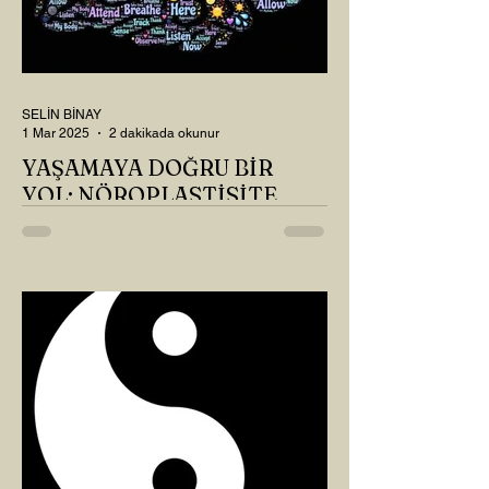
SELİN BİNAY
1 Mar 2025
2 dakikada okunur
YAŞAMAYA DOĞRU BİR
YOL: NÖROPLASTİSİTE
Çaylarımızı kahvelerimizi içtik, geçen ayki
soruları bir güzel düşündük mü Canım
Okur? Hayatta mı kalmışız, hayatı mı
yaşamışız sence?...