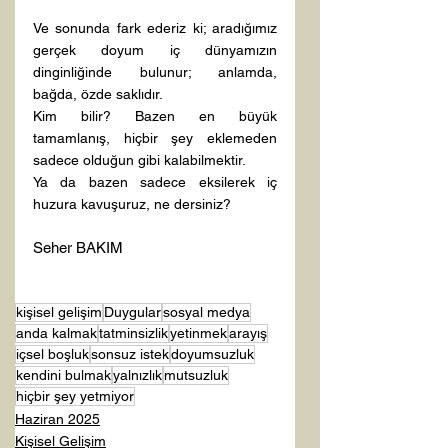
Ve sonunda fark ederiz ki; aradığımız 
gerçek doyum iç dünyamızın 
dinginliğinde bulunur; anlamda, 
bağda, özde saklıdır.
Kim bilir? Bazen en büyük 
tamamlanış, hiçbir şey eklemeden 
sadece olduğun gibi kalabilmektir.
Ya da bazen sadece eksilerek iç 
huzura kavuşuruz, ne dersiniz?
Seher BAKIM
kişisel gelişim
Duygular
sosyal medya
anda kalmak
tatminsizlik
yetinmek
arayış
içsel boşluk
sonsuz istek
doyumsuzluk
kendini bulmak
yalnızlık
mutsuzluk
hiçbir şey yetmiyor
Haziran 2025
Kişisel Gelişim