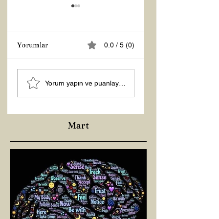
Yorumlar
0.0 / 5 (0)
Z RAPORU
Tasarruf Zamanı
Yorum yapın ve puanlayın...
Mart