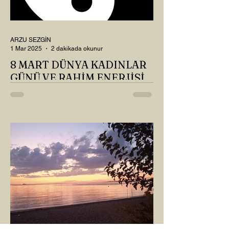
ARZU SEZGİN
1 Mar 2025
2 dakikada okunur
8 MART DÜNYA KADINLAR
GÜNÜ VE RAHİM ENERJİSİ
Kadın, RAHİM enerjisinin yüce sahibi. O
kadar yüce bir güce sahip ki, maalesef ki
sadece çocuk doğurmakla
ilişkilendirdiğimiz, oysaki...