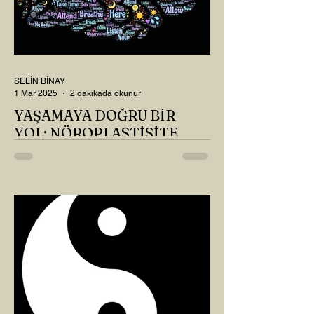
SELİN BİNAY
1 Mar 2025
2 dakikada okunur
YAŞAMAYA DOĞRU BİR
YOL: NÖROPLASTİSİTE
Çaylarımızı kahvelerimizi içtik, geçen ayki
soruları bir güzel düşündük mü Canım
Okur? Hayatta mı kalmışız, hayatı mı
yaşamışız sence?...