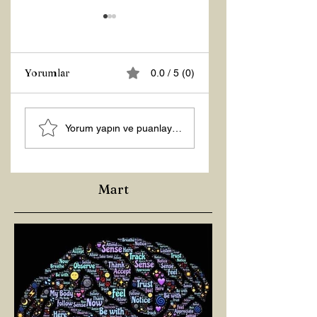
Yorumlar
0.0 / 5 (0)
Tasarruf Zamanı
Şubat “Daha İyi
Yorum yapın ve puanlayın...
Hissetme”
Çalışması
Mart