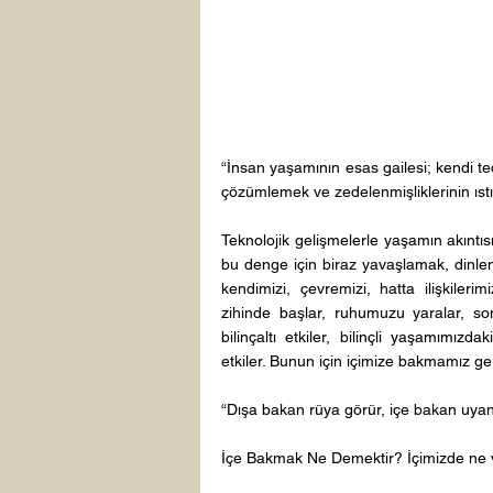
“İnsan yaşamının esas gailesi; kendi ted
çözümlemek ve zedelenmişliklerinin ıstır
Teknolojik gelişmelerle yaşamın akıntıs
bu denge için biraz yavaşlamak, dinle
kendimizi, çevremizi, hatta ilişkileri
zihinde başlar, ruhumuzu yaralar, son
bilinçaltı etkiler, bilinçli yaşamımı
etkiler. Bunun için içimize bakmamız ger
“Dışa bakan rüya görür, içe bakan uyanı
İçe Bakmak Ne Demektir? İçimizde ne va