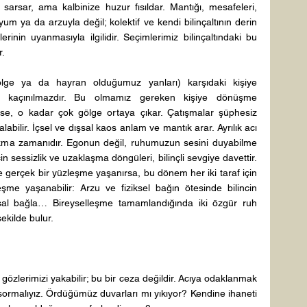
sarsar, ama kalbinize huzur fısıldar. Mantığı, mesafeleri, 
m ya da arzuyla değil; kolektif ve kendi bilinçaltının derin 
inin uyanmasıyla ilgilidir. Seçimlerimiz bilinçaltındaki bu 
. 
gölge ya da hayran olduğumuz yanları) karşıdaki kişiye 
çin kaçınılmazdır. Bu olmamız gereken kişiye dönüşme 
nse, o kadar çok gölge ortaya çıkar. Çatışmalar şüphesiz 
çalabilir. İçsel ve dışsal kaos anlam ve mantık arar. Ayrılık acı 
 bakma zamanıdır. Egonun değil, ruhumuzun sesini duyabilme 
n sessizlik ve uzaklaşma döngüleri, bilinçli sevgiye davettir. 
e gerçek bir yüzleşme yaşanırsa, bu dönem her iki taraf için 
şme yaşanabilir: Arzu ve fiziksel bağın ötesinde bilincin 
sal bağla… Bireyselleşme tamamlandığında iki özgür ruh 
ekilde bulur. 
 gözlerimizi yakabilir; bu bir ceza değildir. Acıya odaklanmak 
 sormalıyız. Ördüğümüz duvarları mı yıkıyor? Kendine ihaneti 