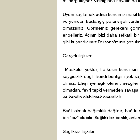
mi sorguluyor? Kırıldığında hayatın da 
Uyum sağlamak adına kendimizi nasıl köre
ve yeniden başlangıç potansiyeli vardı
olmazsınız. Görmemiz gerekeni görm
engelleriz. Acının bizi daha şefkatli bi
gibi kuşandığımız Persona’mızın çözülme
Gerçek ilişkiler 
 Maskeler yoktur, herkesin kendi sını
saygısızlık değil, kendi benliğini yok s
olmaz. Eleştiriye açık olunur, sezgiler 
olmadan, fevri tepki vermeden savaşa de
ve kendin olabilmek önemlidir. 
Bağlı olmak bağımlılık değildir; bağ k
biri “biz” olabilir. Sağlıklı bir benlik; anlam
Sağlıksız İlişkiler 