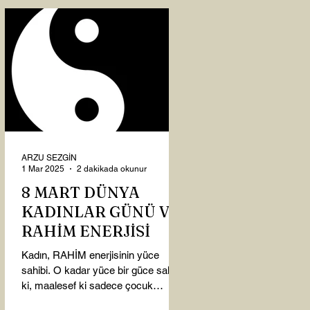
ARZU SEZGİN
1 Mar 2025
2 dakikada okunur
8 MART DÜNYA
KADINLAR GÜNÜ VE
RAHİM ENERJİSİ
Kadın, RAHİM enerjisinin yüce
sahibi. O kadar yüce bir güce sahip
ki, maalesef ki sadece çocuk
doğurmakla ilişkilendirdiğimiz,