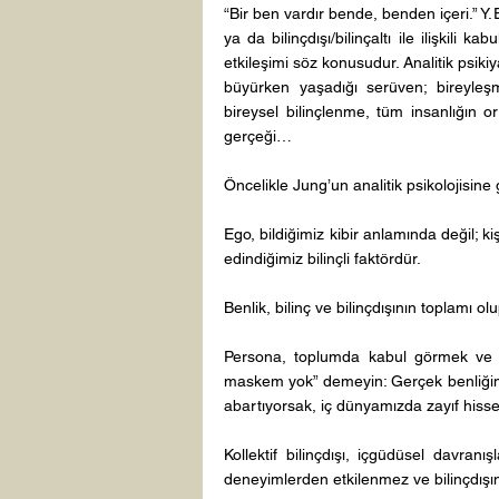
“Bir ben vardır bende, benden içeri.” Y. 
ya da bilinçdışı/bilinçaltı ile ilişkili k
etkileşimi söz konusudur. Analitik psiki
büyürken yaşadığı serüven; bireyle
bireysel bilinçlenme, tüm insanlığın or
gerçeği… 
Öncelikle Jung’un analitik psikolojisine 
Ego, bildiğimiz kibir anlamında değil; kiş
edindiğimiz bilinçli faktördür. 
Benlik, bilinç ve bilinçdışının toplamı olu
Persona, toplumda kabul görmek ve ad
maskem yok” demeyin: Gerçek benliğimi
abartıyorsak, iç dünyamızda zayıf hisse
Kollektif bilinçdışı, içgüdüsel davranışl
deneyimlerden etkilenmez ve bilinçdışını