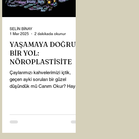
SELİN BİNAY
1 Mar 2025
2 dakikada okunur
YAŞAMAYA DOĞRU
BİR YOL:
NÖROPLASTİSİTE
Çaylarımızı kahvelerimizi içtik,
geçen ayki soruları bir güzel
düşündük mü Canım Okur? Hayatta
mı kalmışız, hayatı mı yaşamışız
sence?...