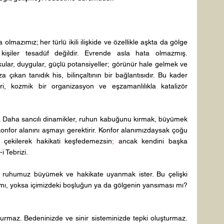
 olmazımız; her türlü ikili ilişkide ve özellikle aşkta da gölge 
kişiler tesadüf değildir. Evrende asla hata olmazmış. 
ular, duygular, güçlü potansiyeller; görünür hale gelmek ve 
a çıkan tanıdık his, bilinçaltının bir bağlantısıdır. Bu kader 
eri, kozmik bir organizasyon ve eşzamanlılıkla katalizör 
r. Daha sancılı dinamikler, ruhun kabuğunu kırmak, büyümek 
onfor alanını aşmayı gerektirir. Konfor alanımızdaysak çoğu 
 çekilerek hakikati keşfedemezsin
;
 ancak kendini başka 
i Tebrizi. 
en, ruhumuz büyümek ve hakikate uyanmak ister. Bu çelişki 
ı mı, yoksa içimizdeki boşluğun ya da gölgenin yansıması mı? 
turmaz. Bedeninizde ve sinir sisteminizde tepki oluşturmaz. 