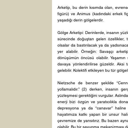
Arketip, bu derin kısımda olan, evrense
figürü) ve Animus (kadındaki erkek fi
yaşadığı derin gölgelerdir. 
Gölge Arketipi: Derinlerde, insanın yüz
sürecinde doğuştan gelen özellikler, 
olsalar da bastırılacak ya da yadsınaca
yer alabilir. Örneğin: Savaşçı arketi
dönüşümün öncüsü olabilir. Yaşamın son
davaya yönlendirilirse güzeldir. Aksi t
gelebilir. Kolektifi etkileyen bu tür gölg
Nietzsche de benzer şekilde “Cenn
yollamalıdır.” (2) derken, insanın g
yüzleşmesi gerektiğini vurgular. Aslında g
enerji bizi özgün ve yaratıcılıkla donat
depresyona ya da “canavar” haline d
hayatımıza katkı yapan bir unsur halin
çevremize de yansıtırız. Bu bazen ayna
olabilir. Bu bir savunma mekanizması d