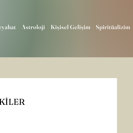
eyahat
Astroloji
Kişisel Gelişim
Spiritüalizim
ŞKİLER