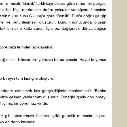
Emre misali. “Benlik” farklı kaynaklara göre ruhun bir parçası 
abul edilir. Kişi, merkezine doğru yolculuk yaptığında hepsinin 
yatrinin kurucusu C. Jung’a göre “Benlik”, Ruh’a doğru gelişip 
şme ve bütünleşmeyi oluşturur. Bunun sonucunda oluşan 
tak bilincine katkı sunar. İşte biz değişirsek dünya değişir 
göre bazı terimleri açıklayalım: 
iliğimizin, bilincimizin yalnızca bir parçasıdır. Hayat boyunca 
p bireyin tüm kişiliğini oluşturur. 
apte olabilmek için geliştirdiğimiz maskemizdir. “Benim 
zle çelişen yanlarımızı düşünün. Örneğin güçlü görünmeyi 
ttiğimiz bir yönümüz vardır. 
ar gibi atalarımızın binlerce yıllık genetik mirasıdır; kişisel 
n en derin kısmıdır. 