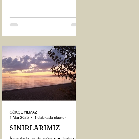
oysaki...
GÖKÇE YILMAZ
1 Mar 2025
1 dakikada okunur
SINIRLARIMIZ
İnsanlarla ya da diğer canlılarla olan