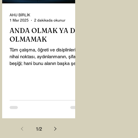
AHU BİRLİK
1 Mar 2025
2 dakikada okunur
ANDA OLMAK YA DA
OLMAMAK
Tüm çalışma, öğreti ve disiplinlerin
nihai noktası, aydınlanmanın, şifanın
beşiği; hani bunu alanın başka şey
almasına gerek kalmadı...
1
/
2