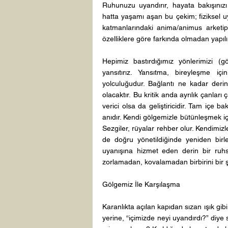
Ruhunuzu uyandırır, hayata bakışınızı 
hatta yaşamı aşan bu çekim; fiziksel uyu
katmanlarındaki anima/animus arketipler
özelliklere göre farkında olmadan yapılır
Hepimiz bastırdığımız yönlerimizi (
yansıtırız. Yansıtma, bireyleşme i
yolculuğudur. Bağlantı ne kadar deri
olacaktır. Bu kritik anda ayrılık çanları 
verici olsa da geliştiricidir. Tam içe
anıdır. Kendi gölgemizle bütünleşmek içi
Sezgiler, rüyalar rehber olur. Kendimizl
de doğru yönetildiğinde yeniden birle
uyanışına hizmet eden derin bir ruh
zorlamadan, kovalamadan birbirini bir ş
Gölgemiz İle Karşılaşma 
Karanlıkta açılan kapıdan sızan ışık gibi
yerine, “içimizde neyi uyandırdı?” diye