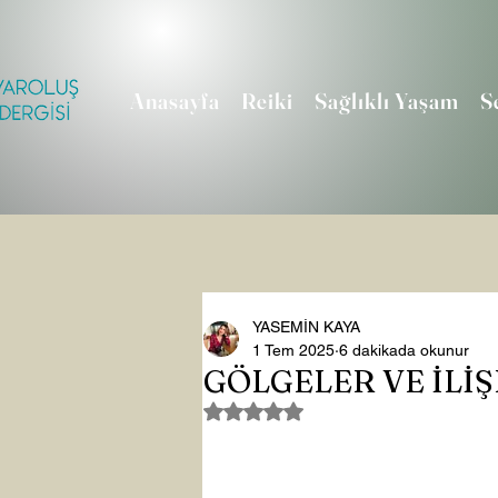
Anasayfa
Reiki
Sağlıklı Yaşam
S
YASEMİN KAYA
1 Tem 2025
6 dakikada okunur
GÖLGELER VE İLİ
5 üzerinden NaN yıldız