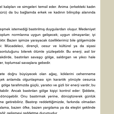
l kalıpları ve simgeleri temsil eder. Anima (erkekteki kadın 
gürü) da bu bağlamda erkek ve kadının bilinçdışı alanında 
leşmek istemediği bastırılmış duygulardan oluşur. Medeniyet 
toplum normlarına uygun gelişecek; uygun olmayanlar, iyi 
ktır. Bazen işimize yarayacak özelliklerimiz bile gölgemizde 
pi: Mücadeleci, dirençli, cesur ve kültürel ya da siyasi 
luluğunu bilerek ölümle yüzleşebilir. Bu enerji; asil bir 
akdirde, bastırılan savaşçı gölge, saldırgan ve yıkıcı hale 
eler, toplumsal savaşlara gebedir. 
ete doğru büyüyecek olan ağaç, köklerini cehenneme 
erçek anlamda olgunlaşması için karanlık yönüyle cesurca 
ölge tarafımızda güçlü, yaratıcı ve gizli bir enerji vardır; bu 
abilir. Ancak bastırılan gölge kişiyi kontrol eder: Şiddete, 
önüşebilir. Onu bastırmak yerine, dönüştürerek günlük 
e getirebiliriz. Bastırıp reddettiğimizde, farkında olmadan 
lama, bazen öfke, bazen yargılama ya da eleştiri şeklinde 
eğil; gelişmeyi reddetme durumudur. 