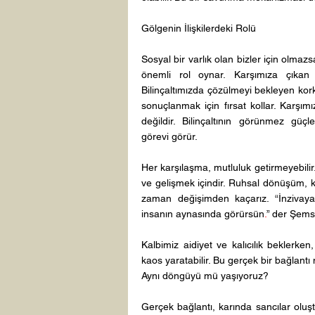
Gölgenin İlişkilerdeki Rolü 
Sosyal bir varlık olan bizler için olmazsa
önemli rol oynar.
Karşımıza çıkan 
Bilinçaltımızda çözülmeyi bekleyen kork
sonuçlanmak için fırsat kollar. Karşımız
değildir. Bilinçaltının görünmez güçl
görevi
görür. 
Her karşılaşma, mutluluk getirmeyebili
ve gelişmek içindir. Ruhsal dönüşüm, k
zaman değişimden kaçarız. “İnzivaya
insanın aynasında görürsün
.
” der Şems-
Kalbimiz aidiyet ve kalıcılık beklerk
kaos yaratabilir. Bu gerçek bir bağlant
Aynı döngüyü mü yaşıyoruz? 
Gerçek bağlantı, karında sancılar oluş