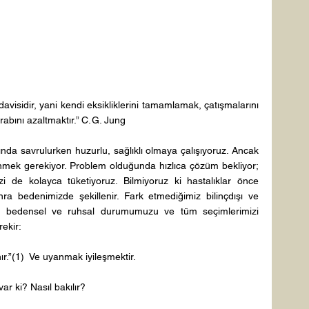
avisidir, yani kendi eksikliklerini tamamlamak, çatışmalarını 
abını azaltmaktır.” C. G. Jung 
ında savrulurken huzurlu, sağlıklı olmaya çalışıyoruz. Ancak 
nmek gerekiyor. Problem olduğunda hızlıca çözüm bekliyor; 
mizi de kolayca tüketiyoruz. Bilmiyoruz ki hastalıklar önce 
ra bedenimizde şekillenir. Fark etmediğimiz bilinçdışı ve 
zdaki bedensel ve ruhsal durumumuzu ve tüm seçimlerimizi 
ekir: 
r.”(1)  Ve uyanmak iyileşmektir. 
r ki? Nasıl bakılır? 