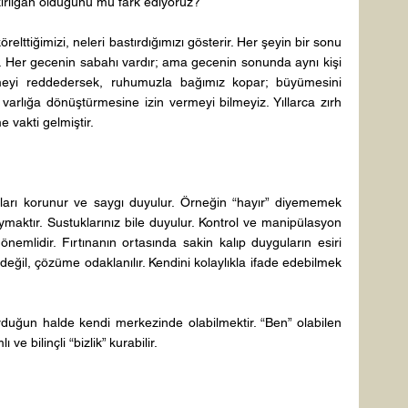
kırılgan olduğunu mu fark ediyoruz? 
lttiğimizi, neleri bastırdığımızı gösterir. Her şeyin bir sonu 
r. Her gecenin sabahı vardır; ama gecenin sonunda aynı kişi 
eyi reddedersek, ruhumuzla bağımız kopar; büyümesini 
r varlığa dönüştürmesine izin vermeyi bilmeyiz. Yıllarca zırh 
 vakti gelmiştir. 
rları korunur ve saygı duyulur. Örneğin “hayır” diyememek 
aymaktır. Sustuklarınız bile duyulur. Kontrol ve manipülasyon 
önemlidir. Fırtınanın ortasında sakin kalıp duyguların esiri 
ğil, çözüme odaklanılır. Kendini kolaylıkla ifade edebilmek 
urduğun halde kendi merkezinde olabilmektir. “Ben” olabilen 
lı ve bilinçli “bizlik” kurabilir. 