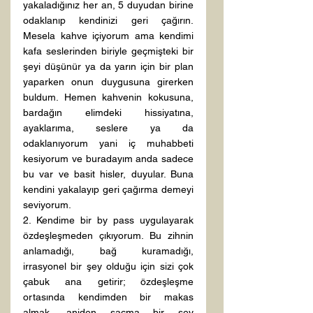
yakaladığınız her an, 5 duyudan birine 
odaklanıp kendinizi geri çağırın. 
Mesela kahve içiyorum ama kendimi 
kafa seslerinden biriyle geçmişteki bir 
şeyi düşünür ya da yarın için bir plan 
yaparken onun duygusuna girerken 
buldum. Hemen kahvenin kokusuna, 
bardağın elimdeki hissiyatına, 
ayaklarıma, seslere ya da 
odaklanıyorum yani iç muhabbeti 
kesiyorum ve buradayım anda sadece 
bu var ve basit hisler, duyular. Buna 
kendini yakalayıp geri çağırma demeyi 
seviyorum.
2. Kendime bir by pass uygulayarak 
özdeşleşmeden çıkıyorum. Bu zihnin 
anlamadığı, bağ kuramadığı, 
irrasyonel bir şey olduğu için sizi çok 
çabuk ana getirir; özdeşleşme 
ortasında kendimden bir makas 
almak, aniden saçma bir şey 