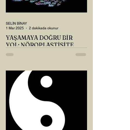
SELİN BİNAY
1 Mar 2025
2 dakikada okunur
YAŞAMAYA DOĞRU BİR
YOL: NÖROPLASTİSİTE
Çaylarımızı kahvelerimizi içtik, geçen ayki
soruları bir güzel düşündük mü Canım
Okur? Hayatta mı kalmışız, hayatı mı
yaşamışız sence?...