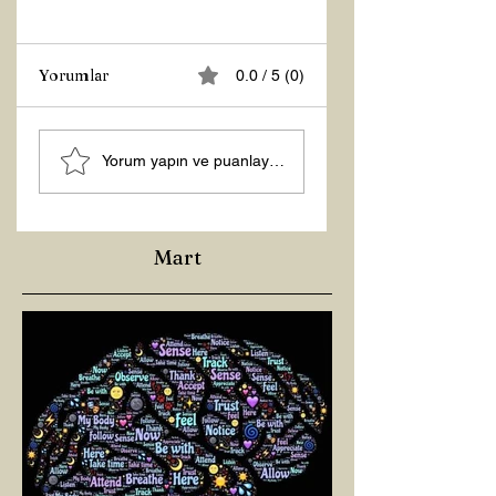
Yorumlar
0.0 / 5 (0)
Z RAPORU
Tasarruf Zamanı
Yorum yapın ve puanlayın...
Mart