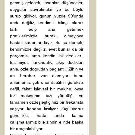
geçmiş gelecek, tasarılar, düşünceler, 
duygular savrulmalar ve bu böyle 
sürüp gidiyor, günün yüzde 99’unda 
anda değiliz, kendimizi bilinçli olarak 
fark edip ana getirmek 
pratiklerimizde sürekli olmayınca 
hasbel kader andayız. Bu şu demek; 
kendimizde değiliz, evet bunlar da bir 
parçamız, ama kendini bil dedikleri, 
teslimiyet, farkındalık, akış dedikleri 
anla, özle doğrudan bağlantılı. Zihin ve 
an beraber var olamıyor bunu 
anlamamız çok önemli. Zihin gereksiz 
değil, fakat işlevsel bir makine, oysa 
biz makinenin bizi yönettiği ve 
tamamen özdeşleştiğimiz bir frekansta 
yaşıyor, kapana kısılıyor küçülüyoruz 
genellikle, hatta anda kalma 
çalışmalarımız bile zihnin elinde başka 
bir araç olabiliyor.