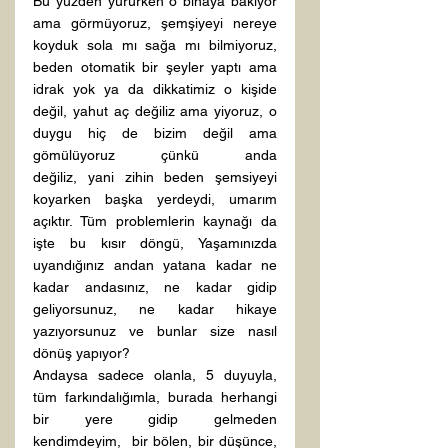
Bu yüzden yürürken o binaya bakıyor 
ama görmüyoruz, şemşiyeyi nereye 
koyduk sola mı sağa mı bilmiyoruz, 
beden otomatik bir şeyler yaptı ama 
idrak yok ya da dikkatimiz o kişide 
değil, yahut aç değiliz ama yiyoruz, o 
duygu hiç de bizim değil ama 
gömülüyoruz çünkü anda 
değiliz, yani zihin beden şemsiyeyi 
koyarken başka yerdeydi, umarım 
açıktır. Tüm problemlerin kaynağı da 
işte bu kısır döngü, Yaşamınızda 
uyandığınız andan yatana kadar ne 
kadar andasınız, ne kadar gidip 
geliyorsunuz, ne kadar hikaye 
yazıyorsunuz ve bunlar size nasıl 
dönüş yapıyor?
Andaysa sadece olanla, 5 duyuyla, 
tüm farkındalığımla, burada herhangi 
bir yere gidip gelmeden 
kendimdeyim,  bir bölen, bir düşünce, 