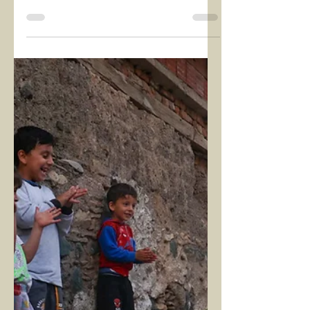
GÖLGELER VE İLİŞKİLER
“İnsan yaşamının esas gailesi; kendi
tedavisidir, yani kendi eksikliklerini
tamamlamak, çatışmalarını
çözümlemek ve...