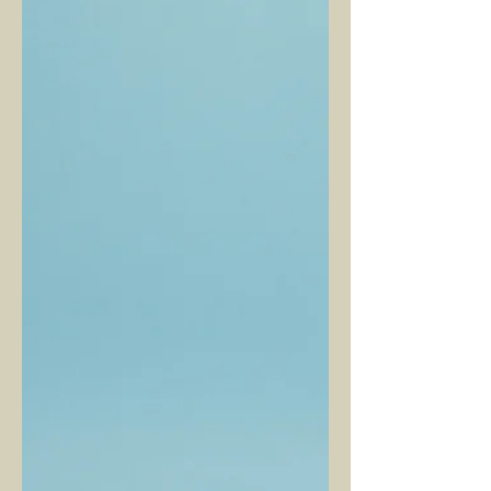
Yaşam
CANIM ANNEM'E
Değerli Varoluş Dergisi okurları, bu
mektubu anneme verir miyim
bilmiyorum ama annemle olan tüm
ilişkilerimin özetini yazmakta...