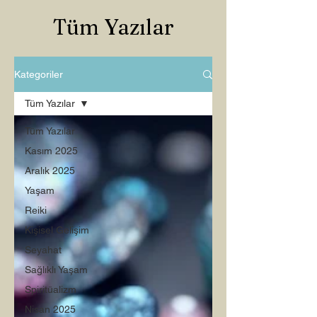
Tüm Yazılar
Kategoriler
Tüm Yazılar
Tüm Yazılar
Kasım 2025
Aralık 2025
Yaşam
Reiki
Kişisel Gelişim
Seyahat
Sağlıklı Yaşam
Spiritüalizm
Nisan 2025