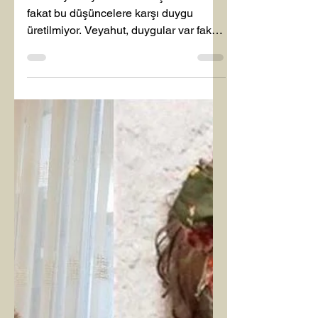
SULTAN MERVE GÜZEL
1 Haz 2025
2 dakikada okunur
Haziran 2025
DENGEDEN GELEN
YARATIM
Bir dünya hayal edelim düşünceler var
fakat bu düşüncelere karşı duygu
üretilmiyor. Veyahut, duygular var fakat
bu duygulara karşı...