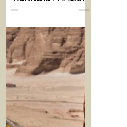
GÖKÇE YILMAZ
1 Ara 2024
4 dakikada okunur
Kişisel Gelişim
ÖZ DİSİPLİN
Türk Dil Kurumu ‘Disiplin’i şu şekilde
tanımlıyor: *Bir topluluğun yasalarına
ve düzenle ilgili yazılı veya yazısız
kurallarına titizlik...