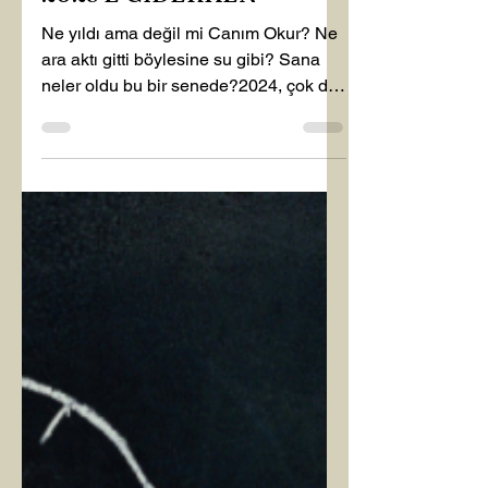
SELİN BİNAY
1 Ara 2024
1 dakikada okunur
Kişisel Gelişim
2025’E GİDERKEN
Ne yıldı ama değil mi Canım Okur? Ne
ara aktı gitti böylesine su gibi? Sana
neler oldu bu bir senede?2024, çok da
harika gitmiyorken bir...