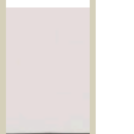
Takvimlerde 365 günü daha geride
bıraktık; yani dünya güneş etrafında 1
tur daha attı ve yeni bir yılı karşılıyoruz.
Bir bebek gibi...