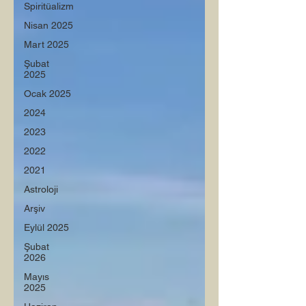
Spiritüalizm
Nisan 2025
Mart 2025
Şubat
2025
Ocak 2025
2024
2023
2022
2021
Astroloji
Arşiv
Eylül 2025
Şubat
2026
Mayıs
2025