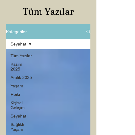
Tüm Yazılar
Kategoriler
Seyahat
Tüm Yazılar
Kasım
2025
Aralık 2025
Yaşam
Reiki
Kişisel
Gelişim
Seyahat
Sağlıklı
Yaşam