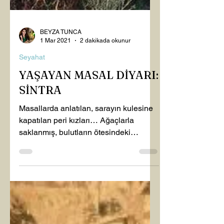
BEYZA TUNCA
1 Mar 2021
2 dakikada okunur
Seyahat
YAŞAYAN MASAL DİYARI:
SİNTRA
Masallarda anlatılan, sarayın kulesine
kapatılan peri kızları… Ağaçlarla
saklanmış, bulutların ötesindeki
şatolar… Tüneller ve...