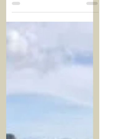
şüphesiz Çanakkale’dir. Tarihi,
coğrafyası ve muazzam doğası, eşsiz
deniziyle, yurdumun en keyifli...