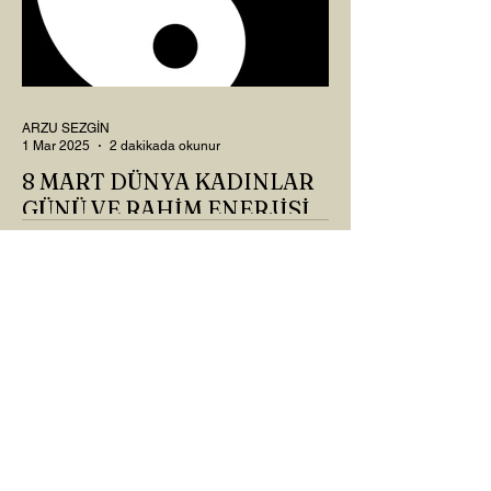
ARZU SEZGİN
1 Mar 2025
2 dakikada okunur
8 MART DÜNYA KADINLAR
GÜNÜ VE RAHİM ENERJİSİ
Kadın, RAHİM enerjisinin yüce sahibi. O
kadar yüce bir güce sahip ki, maalesef ki
sadece çocuk doğurmakla
ilişkilendirdiğimiz, oysaki...