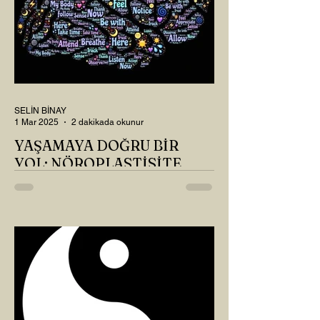
SELİN BİNAY
1 Mar 2025
2 dakikada okunur
YAŞAMAYA DOĞRU BİR
YOL: NÖROPLASTİSİTE
Çaylarımızı kahvelerimizi içtik, geçen ayki
soruları bir güzel düşündük mü Canım
Okur? Hayatta mı kalmışız, hayatı mı
yaşamışız sence?...