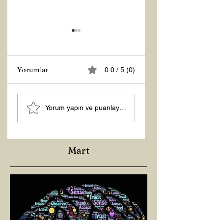
Yorumlar
0.0 / 5 (0)
Z RAPORU
Hoş Geldin 2026!
Yorum yapın ve puanlayın...
Mart