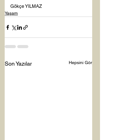
Gökçe YILMAZ
Yaşam
Hepsini Gör
Son Yazılar