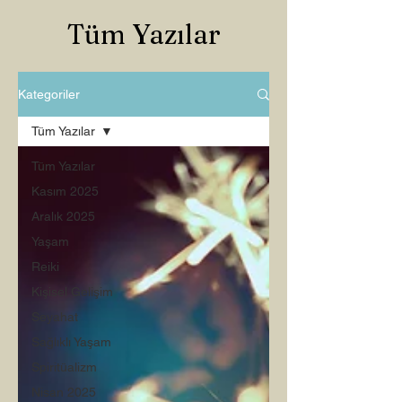
Tüm Yazılar
Kategoriler
Tüm Yazılar
Tüm Yazılar
Kasım 2025
Aralık 2025
Yaşam
Reiki
Kişisel Gelişim
Seyahat
Sağlıklı Yaşam
Spiritüalizm
Nisan 2025