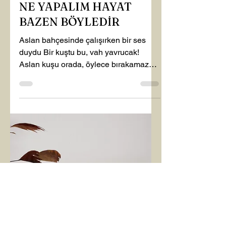
ZARİFE TARAKÇI
4 Kas 2025
3 dakikada okunur
Kişisel Gelişim
NE YAPALIM HAYAT
BAZEN BÖYLEDİR
Aslan bahçesinde çalışırken bir ses
duydu Bir kuştu bu, vah yavrucak!
Aslan kuşu orada, öylece bırakamazdı.
“Kanadını saralım.’’ dedi Aslan, bu sana
iyi gelecek. “Bak diğer kuşlar uçup gitti.
Ama merak etme.’’ dedi ve yelelerinin
arasına, başının üstüne koydu kuşu ve
ekledi: ‘’Burada üşümezsin.” Artık