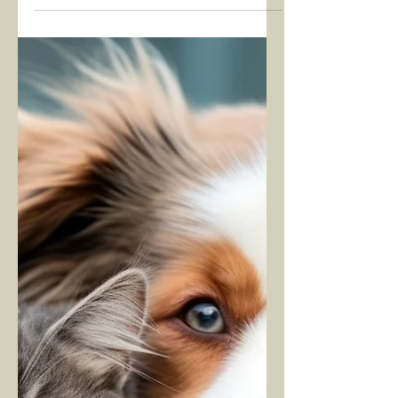
KARANLIĞI
Bildiğimiz türden bir karanlık değil
kesinlikle bu; daha yoğun, derin,
katmanlı ve entegre edilmezse çok
daha tehlikeli bir tür. Çünkü aydınlık
arttıkça içindeki karanlık da artar.
Buraya kadar hiçbir sorun yok bu çok
doğal bir yasa.... Önemli, can alıcı ve
kritik olan bunun farkına varıp dengeyle
bütünlenip şifalanması! Genel olarak
tüm bu yolda olanlar, manevi alan
çalışanları, kişisel ruhsal gelişim
uzmanları, kanallar, şifacılar, özellikle
de rehber, aktarıcı, danışman, e