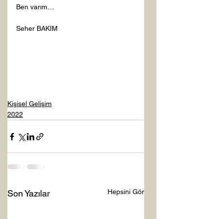
Ben varım…

Seher BAKIM

Kişisel Gelişim
2022
Hepsini Gör
Son Yazılar