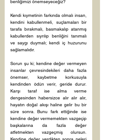
benliğimizi önemseyeceğiz?

Kendi kıymetinin farkında olmalı insan, 
kendini kabullenmeli, suçlamaları bir 
tarafa bırakmalı, basmakalıp atanmış 
kabullerden sıyrılıp benliğini tanımalı 
ve saygı duymalı; kendi iç huzurunu 
sağlamalıdır.

Sorun şu ki; kendine değer vermeyen 
insanlar çevresindekileri daha fazla 
önemser, kaybetme korkusuyla 
kendinden ödün verir, geride durur. 
Karşı taraf ise alma verme 
dengesinden habersizce alır alır alır, 
hayatın doğal akışı haline gelir bu bir 
süre sonra. Bunu fark ettiğinde ise 
kendine değer vermemekten vazgeçip 
başkalarına da fazla değer 
atfetmekten vazgeçmiş olursun. 
Kendine değer verdikten sonra neleri 