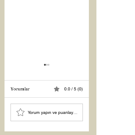
Yorumlar
0.0 / 5 (0)
Z RAPORU
Tasarruf Zamanı
Yorum yapın ve puanlayın...