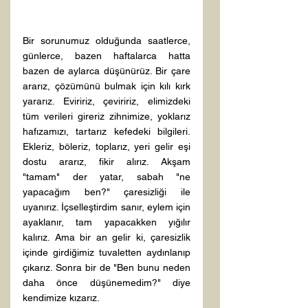
Bir sorunumuz olduğunda saatlerce, 
günlerce, bazen haftalarca hatta 
bazen de aylarca düşünürüz. Bir çare 
ararız, çözümünü bulmak için kılı kırk 
yararız. Eviririz, çeviririz, elimizdeki 
tüm verileri gireriz zihnimize, yoklarız 
hafızamızı, tartarız kefedeki bilgileri. 
Ekleriz, böleriz, toplarız, yeri gelir eşi 
dostu ararız, fikir alırız. Akşam 
"tamam" der yatar, sabah "ne 
yapacağım ben?" çaresizliği ile 
uyanırız. İçselleştirdim sanır, eylem için 
ayaklanır, tam yapacakken yığılır 
kalırız. Ama bir an gelir ki, çaresizlik 
içinde girdiğimiz tuvaletten aydınlanıp 
çıkarız. Sonra bir de "Ben bunu neden 
daha önce düşünemedim?" diye 
kendimize kızarız.
