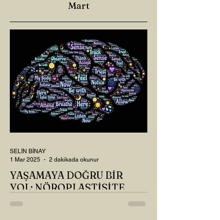
Mart
SELİN BİNAY
1 Mar 2025
2 dakikada okunur
YAŞAMAYA DOĞRU BİR
YOL: NÖROPLASTİSİTE
Çaylarımızı kahvelerimizi içtik, geçen ayki
soruları bir güzel düşündük mü Canım