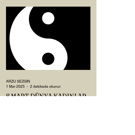
Okur? Hayatta mı kalmışız, hayatı mı
yaşamışız sence?...
ARZU SEZGİN
1 Mar 2025
2 dakikada okunur
8 MART DÜNYA KADINLAR
GÜNÜ VE RAHİM ENERJİSİ
Kadın, RAHİM enerjisinin yüce sahibi. O
kadar yüce bir güce sahip ki, maalesef ki
sadece çocuk doğurmakla
ilişkilendirdiğimiz, oysaki...