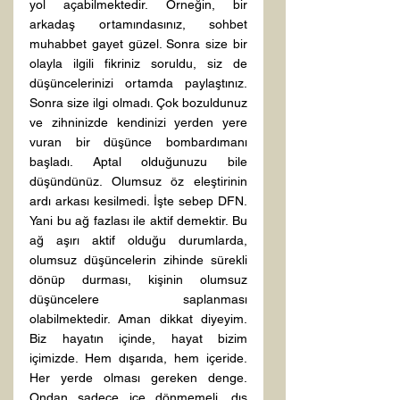
yol açabilmektedir. Örneğin, bir 
arkadaş ortamındasınız, sohbet 
muhabbet gayet güzel. Sonra size bir 
olayla ilgili fikriniz soruldu, siz de 
düşüncelerinizi ortamda paylaştınız. 
Sonra size ilgi olmadı. Çok bozuldunuz 
ve zihninizde kendinizi yerden yere 
vuran bir düşünce bombardımanı 
başladı. Aptal olduğunuzu bile 
düşündünüz. Olumsuz öz eleştirinin 
ardı arkası kesilmedi. İşte sebep DFN. 
Yani bu ağ fazlası ile aktif demektir. Bu 
ağ aşırı aktif olduğu durumlarda, 
olumsuz düşüncelerin zihinde sürekli 
dönüp durması, kişinin olumsuz 
düşüncelere saplanması 
olabilmektedir. Aman dikkat diyeyim.  
Biz hayatın içinde, hayat bizim 
içimizde. Hem dışarıda, hem içeride. 
Her yerde olması gereken denge. 
Ondan sadece içe dönmemeli, dış 