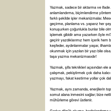
Yazmak, sadece bir aktarma ve ifade 
anlamlandırma, biçimlendirme yönte
farklı şekilde işler mekanizmalar. Mes
geçirme, planlama vs. yaparız her şey 
konuşurken çoğunlukla bunlar bile olm
işlemek gibidir ama yazarken öyle mi?
geçirir yazdıklarımız hem içerik hem b
keşfeder, aydınlanmalar yaşar, ilhamlar 
okunmak için yazılan bir yazı bile ol
taşa yazma mekanizmasıdır!

Yazmak, şifa teknikleri açısından ele 
çalışmak, pekiştirmek çok daha kalıcı
yazmayı, fakat kestirme yollar çok daha
Yazmak, aynı zamanda, enerjilerin to
somut alana inmesini sağlar; bize netli
mühürleme görevi üstlenir.

Geriye dönük okuma, haritalandırma ya