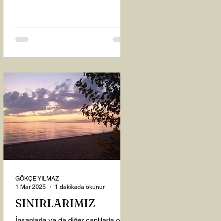
oysaki...
GÖKÇE YILMAZ
1 Mar 2025
1 dakikada okunur
SINIRLARIMIZ
İnsanlarla ya da diğer canlılarla olan