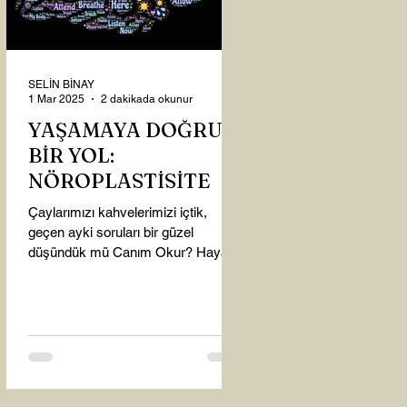
SELİN BİNAY
1 Mar 2025
2 dakikada okunur
YAŞAMAYA DOĞRU
BİR YOL:
NÖROPLASTİSİTE
Çaylarımızı kahvelerimizi içtik,
geçen ayki soruları bir güzel
düşündük mü Canım Okur? Hayatta
mı kalmışız, hayatı mı yaşamışız
sence?...