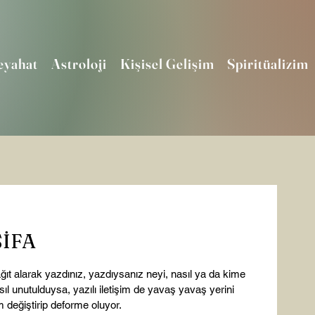
eyahat
Astroloji
Kişisel Gelişim
Spiritüalizim
ŞİFA
ıt alarak yazdınız, yazdıysanız neyi, nasıl ya da kime 
sıl unutulduysa, yazılı iletişim de yavaş yavaş yerini 
 değiştirip deforme oluyor.
