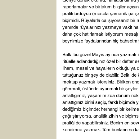
raporlamalar ve birtakım bilgiler açısın
pratiklerdeyse (mesela şamanik çalış
biçimidir. Rüyalarla çalışıyorsanız bir
yanında rüyalarınızı yazmaya vakit har
daha çok hatırlamak istiyorum mesajı v
beynimize faydalarından hiç bahsetmiyor
Belki bu güzel Mayıs ayında yazmak içi
ritüelle adlandırdığınız özel bir defter s
ilham, masal ve hayallerin olduğu ya 
tuttuğunuz bir şey de olabilir. Belki 
mektup yazmak istersiniz. Biriken enerji
gömmeli, üstünde uyunmalı bir şeyler d
anlattığımız, yaşamımızda dönüm noktas
anlattığınız birini seçip, farklı biçimd
dediğimiz biçimde; herhangi bir kelime,
çağrıştırıyorsa, analitik zihin ve biç
pratiği de yapabilirsiniz. Benim en sevd
kendimce yazmak. Tüm bunların ne kada