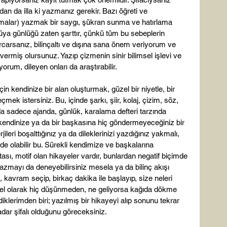
dan da illa ki yazmanız gerekir. Bazı öğreti ve 
malar) yazmak bir saygı, şükran sunma ve hatırlama 
 rüya günlüğü zaten şarttır, çünkü tüm bu sebeplerin 
carsanız, bilinçaltı ve dışına sana önem veriyorum ve 
ermiş olursunuz. Yazıp çizmenin sinir bilimsel işlevi ve 
um, dileyen onları da araştırabilir.

n kendinize bir alan oluşturmak, güzel bir niyetle, bir 
eçmek istersiniz. Bu, içinde şarkı, şiir, kolaj, çizim, söz, 
da sadece ajanda, günlük, karalama defteri tarzında 
de kendinize ya da bir başkasına hiç göndermeyeceğiniz bir 
leri boşalttığınız ya da dileklerinizi yazdığınız yakmalı, 
e olabilir bu. Sürekli kendimize ve başkalarına 
ı, motif olan hikayeler vardır, bunlardan negatif biçimde 
e yazmayı da deneyebilirsiniz mesela ya da bilinç akışı 
 kavram seçip, birkaç dakika ile başlayıp, size neleri 
imsel olarak hiç düşünmeden, ne geliyorsa kağıda dökme 
iklerimden biri; yazılmış bir hikayeyi alıp sonunu tekrar 
r şifalı olduğunu göreceksiniz.
