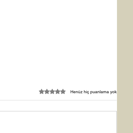
5 üzerinden 0 yıldız
Henüz hiç puanlama yok