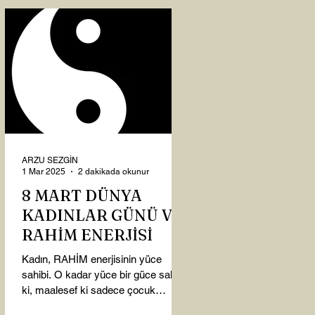
ARZU SEZGİN
1 Mar 2025
2 dakikada okunur
8 MART DÜNYA
KADINLAR GÜNÜ VE
RAHİM ENERJİSİ
Kadın, RAHİM enerjisinin yüce
sahibi. O kadar yüce bir güce sahip
ki, maalesef ki sadece çocuk
doğurmakla ilişkilendirdiğimiz,