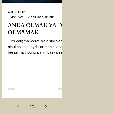
AHU BİRLİK
1 Mar 2025
2 dakikada okunur
ANDA OLMAK YA DA
OLMAMAK
Tüm çalışma, öğreti ve disiplinlerin
nihai noktası, aydınlanmanın, şifanın
beşiği; hani bunu alanın başka şey
almasına gerek kalmadı...
1
/
2