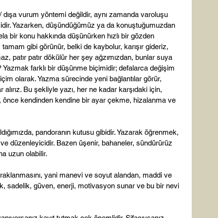
/ dışa vurum yöntemi değildir, aynı zamanda varoluşu 
midir. Yazarken, düşündüğümüz ya da konuştuğumuzdan 
ela bir konu hakkında düşünürken hızlı bir gözden 
tamam gibi görünür, belki de kaybolur, karışır gideriz, 
az, patır patır dökülür her şey ağzımızdan, bunlar suya 
 Yazmak farklı bir düşünme biçimidir; defalarca değişim 
içim olarak. Yazma sürecinde yeni bağlantılar görür, 
alırız. Bu şekliyle yazı, her ne kadar karşıdaki için, 
sa, önce kendinden kendine bir ayar çekme, hizalanma ve 
aldığımızda, pandoranın kutusu gibidir. Yazarak öğrenmek, 
 ve düzenleyicidir. Bazen üşenir, bahaneler, sündürürüz 
 uzun olabilir.

praklanmasını, yani manevi ve soyut alandan, maddi ve 
k, sadelik, güven, enerji, motivasyon sunar ve bu bir nevi 
pıyorsanız kayıt tutmak çok önemlidir. Şifacıysanız 