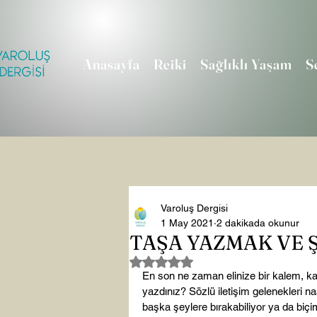
Anasayfa
Reiki
Sağlıklı Yaşam
S
Varoluş Dergisi
1 May 2021
2 dakikada okunur
TAŞA YAZMAK VE 
5 üzerinden NaN yıldız
En son ne zaman elinize bir kalem, kağ
yazdınız? Sözlü iletişim gelenekleri na
başka şeylere bırakabiliyor ya da biçim