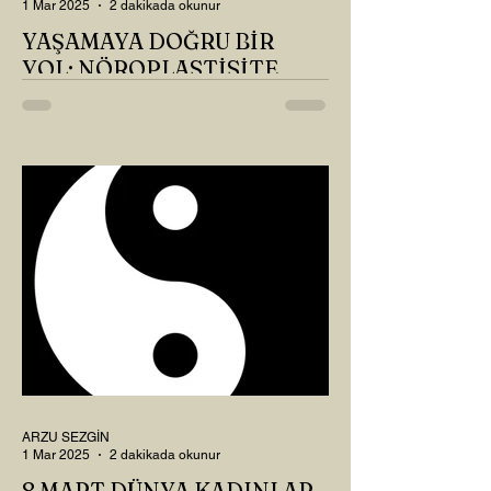
1 Mar 2025
2 dakikada okunur
YAŞAMAYA DOĞRU BİR
YOL: NÖROPLASTİSİTE
Çaylarımızı kahvelerimizi içtik, geçen ayki
soruları bir güzel düşündük mü Canım
Okur? Hayatta mı kalmışız, hayatı mı
yaşamışız sence?...
ARZU SEZGİN
1 Mar 2025
2 dakikada okunur
8 MART DÜNYA KADINLAR