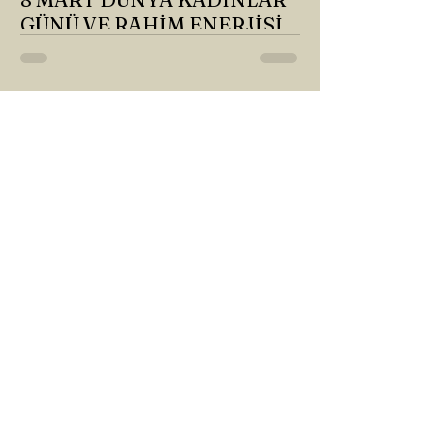
GÜNÜ VE RAHİM ENERJİSİ
Kadın, RAHİM enerjisinin yüce sahibi. O
kadar yüce bir güce sahip ki, maalesef ki
sadece çocuk doğurmakla
ilişkilendirdiğimiz, oysaki...
GÖKÇE YILMAZ
1 Mar 2025
1 dakikada okunur
SINIRLARIMIZ
İnsanlarla ya da diğer canlılarla olan