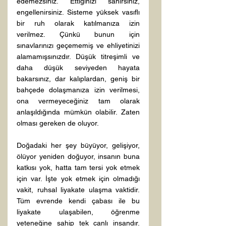
edemezsiniz. Ettiğinizi sanırsınız, 
engellenirsiniz. Sisteme yüksek vasıflı 
bir ruh olarak katılmanıza izin 
verilmez. Çünkü bunun için 
sınavlarınızı geçememiş ve ehliyetinizi 
alamamışsınızdır. Düşük titreşimli ve 
daha düşük seviyeden hayata 
bakarsınız, dar kalıplardan, geniş bir 
bahçede dolaşmanıza izin verilmesi, 
ona vermeyeceğiniz tam olarak 
anlaşıldığında mümkün olabilir. Zaten 
olması gereken de oluyor. 
Doğadaki her şey büyüyor, gelişiyor, 
ölüyor yeniden doğuyor, insanın buna 
katkısı yok, hatta tam tersi yok etmek 
için var. İşte yok etmek için olmadığı 
vakit, ruhsal liyakate ulaşma vaktidir. 
Tüm evrende kendi çabası ile bu 
liyakate ulaşabilen, öğrenme 
yeteneğine sahip tek canlı insandır. 