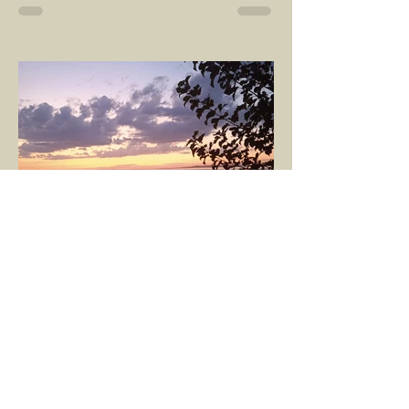
Kadın, RAHİM enerjisinin yüce sahibi. O
kadar yüce bir güce sahip ki, maalesef ki
sadece çocuk doğurmakla
ilişkilendirdiğimiz, oysaki...
GÖKÇE YILMAZ
1 Mar 2025
1 dakikada okunur
SINIRLARIMIZ
İnsanlarla ya da diğer canlılarla olan
ilişkilerimizde var olan tüm sınırlarımız da,
tıpkı bu yazı için seçtiğim bu fotoğraf