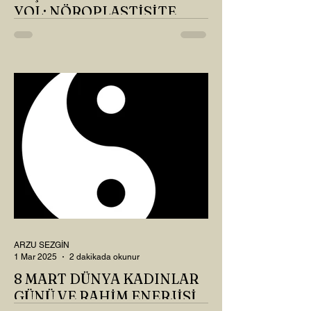
YOL: NÖROPLASTİSİTE
Çaylarımızı kahvelerimizi içtik, geçen ayki
soruları bir güzel düşündük mü Canım
Okur? Hayatta mı kalmışız, hayatı mı
yaşamışız sence?...
ARZU SEZGİN
1 Mar 2025
2 dakikada okunur
8 MART DÜNYA KADINLAR
GÜNÜ VE RAHİM ENERJİSİ