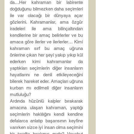
da…Her kahraman bir labirente 
doğduğunu bilmezken daha seçimleri 
ile var olacağı bir dünyaya açar 
gözlerini. Kahramanlar, ama özgür 
iradeleri ile ama bilinçaltından 
kendilerine bir amaç belirlerler ve bu 
amaca göre ilerler ve ilerlerler… Kimi 
kahraman sırf bu amaç uğruna 
önlerine çıkan her şeyi yakıp yıkıp kül 
ederken kimi kahramanlar da 
yaptıkları seçimlerin diğer insanların 
hayatlarını ne denli etkileyeceğini 
bilerek hareket eder. Amaçları uğruna 
kurban mı edilmeli diğer insanların 
mutluluğu?
Ardında hüzünlü kalpler bırakarak 
amacına ulaşan kahraman, yaptığı 
seçimlerin haklılığını kendi kendine 
defalarca anlatıp başarısının keyfine 
varırken sizce iyi insan olma seçimini 
bir tarafta bırakmış mıdır? Veyahut 