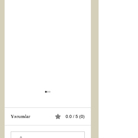
Yorumlar
0.0 / 5 (0)
Z RAPORU
Hoş Geldin 2026!