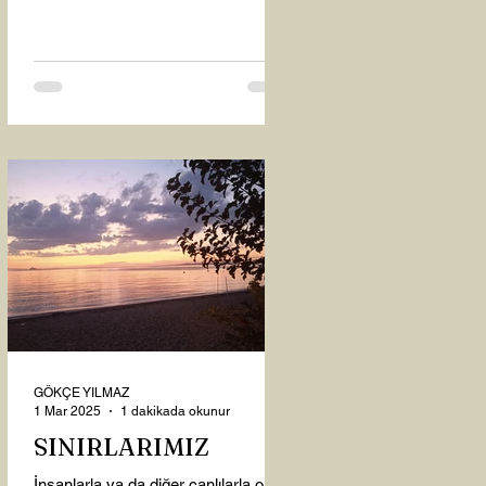
oysaki...
GÖKÇE YILMAZ
1 Mar 2025
1 dakikada okunur
SINIRLARIMIZ
İnsanlarla ya da diğer canlılarla olan