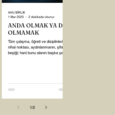
AHU BİRLİK
1 Mar 2025
2 dakikada okunur
ANDA OLMAK YA DA
OLMAMAK
Tüm çalışma, öğreti ve disiplinlerin
nihai noktası, aydınlanmanın, şifanın
beşiği; hani bunu alanın başka şey
almasına gerek kalmadı...
1
/
2