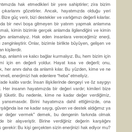
ntımızda hak etmedikleri bir yere sahiptirler; zira bizim 
çıkarlarını gözetirler. Ancak, hayatımızda olduğu yeri 
ize güç verir, bizi destekler ve varlığımızı değerli kılarlar. 
nda bir nevi boşa gitmeyen bir yatırım yapmak anlamına 
lamalı, kimin bizimle gerçek anlamda ilgilendiğini ve kimin 
ğını anlamalıyız. Hak eden insanlara vereceğimiz enerji, 
nginleştirir. Onlar, bizimle birlikte büyüyen, gelişen ve 
n kişilerdir.
up, anlamlı ve kalıcı bağlar kurmalıyız. Bu, hem bizim için 
i için en değerli yoldur. Hayat kısa ve değerli; onu, 
, her anını daha da anlamlı kılar. Bu yüzden, kime ve ne 
meli, enerjimizi hak edenlere “heba” etmeliyiz.
de kalıbı vardır. İnsan ilişkilerinde dengeyi ve öz saygıyı 
 Her insanın hayatımızda bir değeri vardır; kimileri bize 
rji tüketir. Bu nedenle, kime ne kadar değer verdiğimiz, 
yansımasıdır. Birini hayatımıza dahil ettiğimizde, ona 
rşılığında ise ne kadar saygı, güven ve destek aldığımız ya 
dar değer vermek” demek, bu dengenin farkında olmak 
e bir alışveriştir. Birine verdiğiniz değerin karşılığını 
erekir: Bu kişi gerçekten sizin enerjinizi hak ediyor mu? 