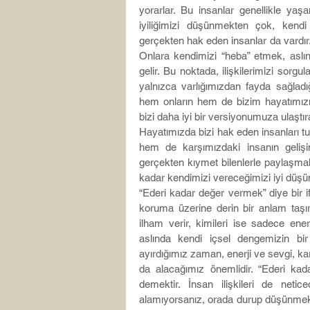
yorarlar. Bu insanlar genellikle yaşa
iyiliğimizi düşünmekten çok, kendi 
gerçekten hak eden insanlar da vardır. B
Onlara kendimizi “heba” etmek, aslı
gelir. Bu noktada, ilişkilerimizi sorgu
yalnızca varlığımızdan fayda sağladı
hem onların hem de bizim hayatımızı ze
bizi daha iyi bir versiyonumuza ulaştıra
Hayatımızda bizi hak eden insanları tut
hem de karşımızdaki insanın gelişim
gerçekten kıymet bilenlerle paylaşmak
kadar kendimizi vereceğimizi iyi düşün
“Ederi kadar değer vermek” diye bir ifa
koruma üzerine derin bir anlam taşır.
ilham verir, kimileri ise sadece ene
aslında kendi içsel dengemizin bir 
ayırdığımız zaman, enerji ve sevgi, ka
da alacağımız önemlidir. “Ederi ka
demektir. İnsan ilişkileri de neticed
alamıyorsanız, orada durup düşünmek g