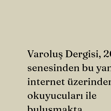
Varoluş Dergisi, 
senesinden bu ya
internet üzerinde
okuyucuları ile
buluşmakta.