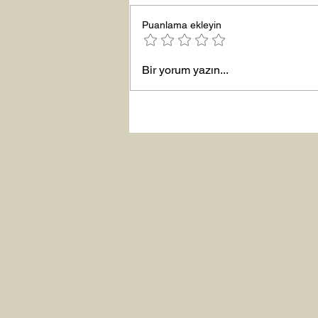
Puanlama ekleyin
Bir yorum yazın...
Şubat “Daha İyi Hissetme”
Çalışması