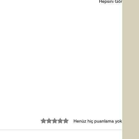
Hepsini Gör
5 üzerinden 0 yıldız
Henüz hiç puanlama yok