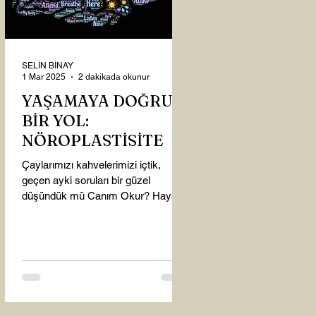
SELİN BİNAY
1 Mar 2025
2 dakikada okunur
YAŞAMAYA DOĞRU
BİR YOL:
NÖROPLASTİSİTE
Çaylarımızı kahvelerimizi içtik,
geçen ayki soruları bir güzel
düşündük mü Canım Okur? Hayatta
mı kalmışız, hayatı mı yaşamışız
sence?...