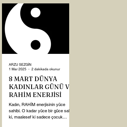
ARZU SEZGİN
1 Mar 2025
2 dakikada okunur
8 MART DÜNYA
KADINLAR GÜNÜ VE
RAHİM ENERJİSİ
Kadın, RAHİM enerjisinin yüce
sahibi. O kadar yüce bir güce sahip
ki, maalesef ki sadece çocuk
doğurmakla ilişkilendirdiğimiz,