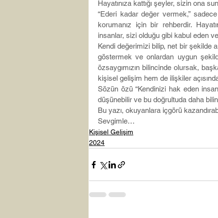
Hayatınıza kattığı şeyler, sizin ona s
“Ederi kadar değer vermek,” sadece b
korumanız için bir rehberdir. Haya
insanlar, sizi olduğu gibi kabul eden v
Kendi değerimizi bilip, net bir şekil
göstermek ve onlardan uygun şekilde
özsaygımızın bilincinde olursak, başka
kişisel gelişim hem de ilişkiler açısınd
Sözün özü “Kendinizi hak eden insanl
düşünebilir ve bu doğrultuda daha bilinçli
Bu yazı, okuyanlara içgörü kazandırabi
Sevgimle…
Kişisel Gelişim
2024