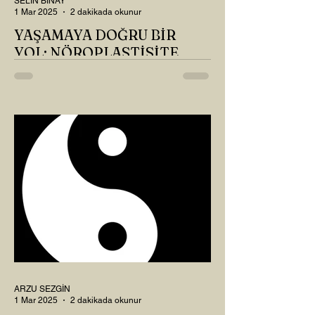
SELİN BİNAY
1 Mar 2025
2 dakikada okunur
YAŞAMAYA DOĞRU BİR
YOL: NÖROPLASTİSİTE
Çaylarımızı kahvelerimizi içtik, geçen ayki
soruları bir güzel düşündük mü Canım
Okur? Hayatta mı kalmışız, hayatı mı
yaşamışız sence?...
ARZU SEZGİN
1 Mar 2025
2 dakikada okunur