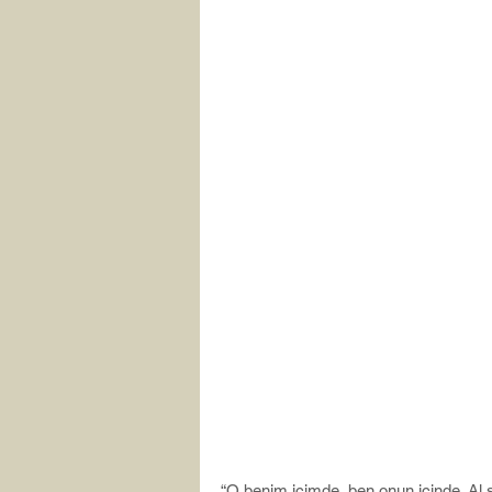
“O benim içimde, ben onun içinde. Al 