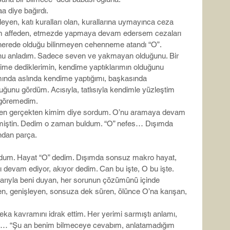
 diye bağırdı.
zleyen, katı kuralları olan, kurallarına uymayınca ceza 
em affeden, etmezde yapmaya devam edersem cezaları 
nce nerede olduğu bilinmeyen cehenneme atandı “O”.
u anladım. Sadece seven ve yakmayan olduğunu. Bir 
me dediklerimin, kendime yaptıklarımın olduğunu 
mında aslında kendime yaptığımı, başkasında 
ğunu gördüm. Acısıyla, tatlısıyla kendimle yüzleştim 
 göremedim.
ben gerçekten kimim diye sordum. O’nu aramaya devam 
demiştin. Dedim o zaman buldum. “O” nefes… Dışımda 
ndan parça.
dum. Hayat “O” dedim. Dışımda sonsuz makro hayat, 
 devam ediyor, akıyor dedim. Can bu işte, O bu işte. 
klarıyla beni duyan, her sorunun çözümünü içinde 
en, genişleyen, sonsuza dek süren, ölünce O’na karışan, 
 kavramını idrak ettim. Her yerimi sarmıştı anlamı, 
u… “Şu an benim bilmeceye cevabım, anlatamadığım 