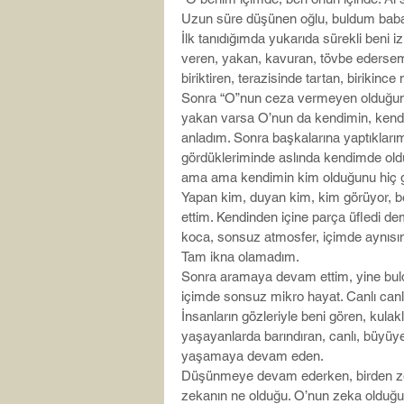
Uzun süre düşünen oğlu, buldum babaa
İlk tanıdığımda yukarıda sürekli beni i
veren, yakan, kavuran, tövbe eders
biriktiren, terazisinde tartan, biriki
Sonra “O”nun ceza vermeyen olduğun
yakan varsa O’nun da kendimin, kendi
anladım. Sonra başkalarına yaptıkları
gördükleriminde aslında kendimde oldu
ama ama kendimin kim olduğunu hiç
Yapan kim, duyan kim, kim görüyor, 
ettim. Kendinden içine parça üfledi 
koca, sonsuz atmosfer, içimde aynısı
Tam ikna olamadım.
Sonra aramaya devam ettim, yine bul
içimde sonsuz mikro hayat. Canlı canlı
İnsanların gözleriyle beni gören, kula
yaşayanlarda barındıran, canlı, büyüy
yaşamaya devam eden.
Düşünmeye devam ederken, birden zeka
zekanın ne olduğu. O’nun zeka olduğ