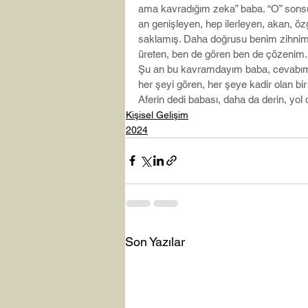
ama kavradığım zeka” baba. “O” sonsu
an genişleyen, hep ilerleyen, akan, öz
saklamış. Daha doğrusu benim zihnim 
üreten, ben de gören ben de çözenim
Şu an bu kavramdayım baba, cevabım bu
her şeyi gören, her şeye kadir olan b
Aferin dedi babası, daha da derin, yo
Kişisel Gelişim
2024
Son Yazılar