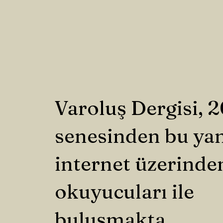
Varoluş Dergisi, 
senesinden bu ya
internet üzerinde
okuyucuları ile
buluşmakta.