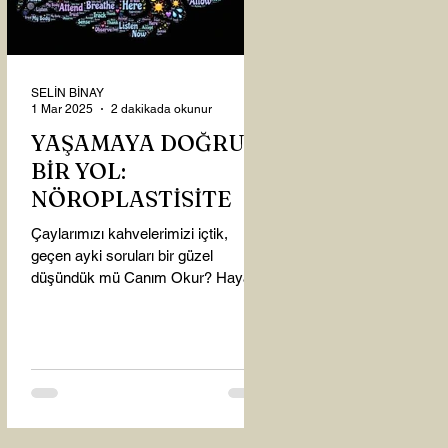
SELİN BİNAY
1 Mar 2025
2 dakikada okunur
YAŞAMAYA DOĞRU
BİR YOL:
NÖROPLASTİSİTE
Çaylarımızı kahvelerimizi içtik,
geçen ayki soruları bir güzel
düşündük mü Canım Okur? Hayatta
mı kalmışız, hayatı mı yaşamışız
sence?...