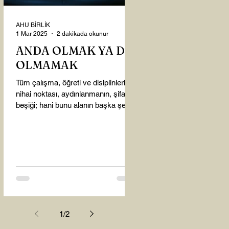
AHU BİRLİK
1 Mar 2025
2 dakikada okunur
ANDA OLMAK YA DA
OLMAMAK
Tüm çalışma, öğreti ve disiplinlerin
nihai noktası, aydınlanmanın, şifanın
beşiği; hani bunu alanın başka şey
almasına gerek kalmadı...
1
/
2