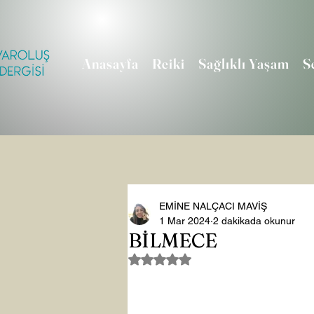
Anasayfa
Reiki
Sağlıklı Yaşam
S
EMİNE NALÇACI MAVİŞ
1 Mar 2024
2 dakikada okunur
BİLMECE
5 üzerinden NaN yıldız