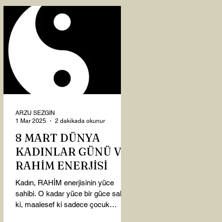
ARZU SEZGİN
1 Mar 2025
2 dakikada okunur
8 MART DÜNYA
KADINLAR GÜNÜ VE
RAHİM ENERJİSİ
Kadın, RAHİM enerjisinin yüce
sahibi. O kadar yüce bir güce sahip
ki, maalesef ki sadece çocuk
doğurmakla ilişkilendirdiğimiz,