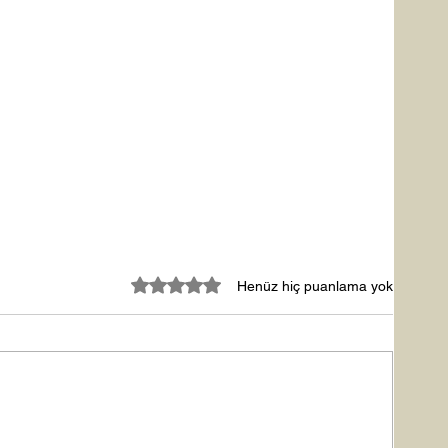
5 üzerinden 0 yıldız
Henüz hiç puanlama yok