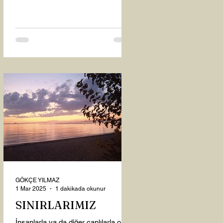
oysaki...
GÖKÇE YILMAZ
1 Mar 2025
1 dakikada okunur
SINIRLARIMIZ
İnsanlarla ya da diğer canlılarla olan