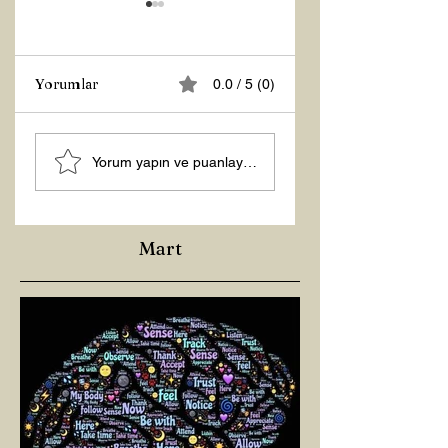
Yorumlar
0.0 / 5 (0)
Z RAPORU
Tasarruf Zamanı
Yorum yapın ve puanlayın...
Mart