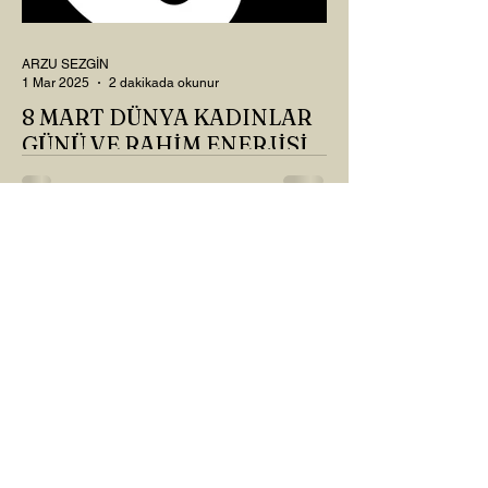
ARZU SEZGİN
1 Mar 2025
2 dakikada okunur
8 MART DÜNYA KADINLAR
GÜNÜ VE RAHİM ENERJİSİ
Kadın, RAHİM enerjisinin yüce sahibi. O
kadar yüce bir güce sahip ki, maalesef ki
sadece çocuk doğurmakla
ilişkilendirdiğimiz, oysaki...