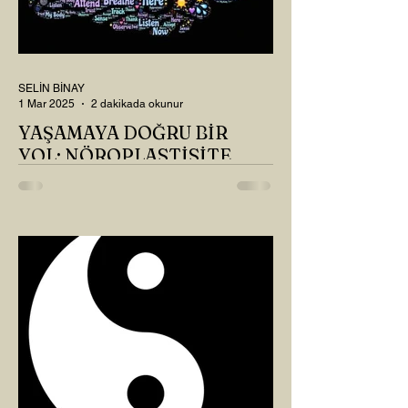
SELİN BİNAY
1 Mar 2025
2 dakikada okunur
YAŞAMAYA DOĞRU BİR
YOL: NÖROPLASTİSİTE
Çaylarımızı kahvelerimizi içtik, geçen ayki
soruları bir güzel düşündük mü Canım
Okur? Hayatta mı kalmışız, hayatı mı
yaşamışız sence?...