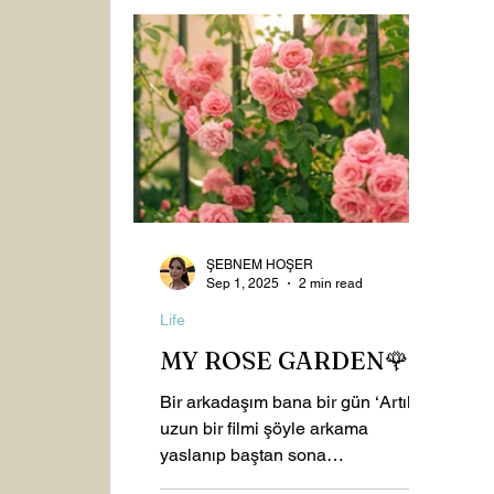
Spiritualism
Healthy Life
2023
September 2025
October 2025
Nov
ŞEBNEM HOŞER
Sep 1, 2025
2 min read
Life
MY ROSE GARDEN🌹
Bir arkadaşım bana bir gün ‘Artık
uzun bir filmi şöyle arkama
yaslanıp baştan sona
izleyemiyorum. Kısa kısa reels