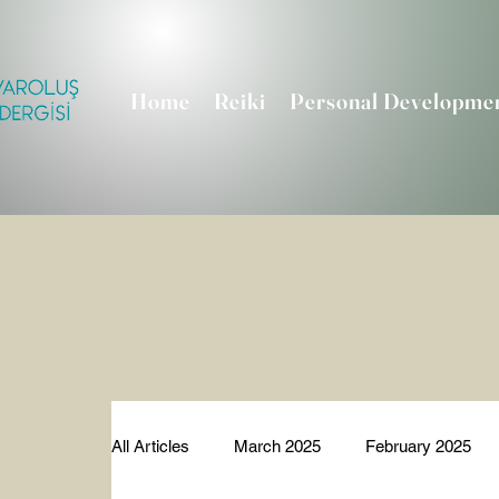
Home
Reiki
Personal Developme
All Articles
March 2025
February 2025