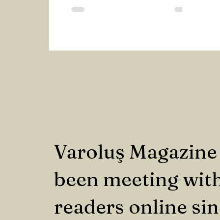
izlemekten konsantrasyonum
kalmadı.’ demişti. Evet öyleydi
gerçekten. Ne kadar ürkütücü değil
mi? Onu bırakın kendi kendimizle
bile yarım saat kalamaz olduk. Hep
bir şeylerle meşgul ediyoruz
aklımızı. Sosyal medya bizi
zehirliyor mu gerçekten?
Varoluş Magazine
been meeting with
readers online si