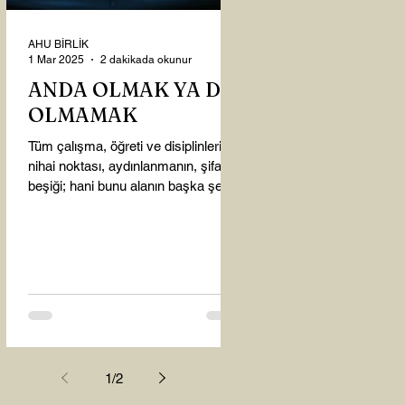
AHU BİRLİK
1 Mar 2025
2 dakikada okunur
ANDA OLMAK YA DA
OLMAMAK
Tüm çalışma, öğreti ve disiplinlerin
nihai noktası, aydınlanmanın, şifanın
beşiği; hani bunu alanın başka şey
almasına gerek kalmadı...
1
/
2