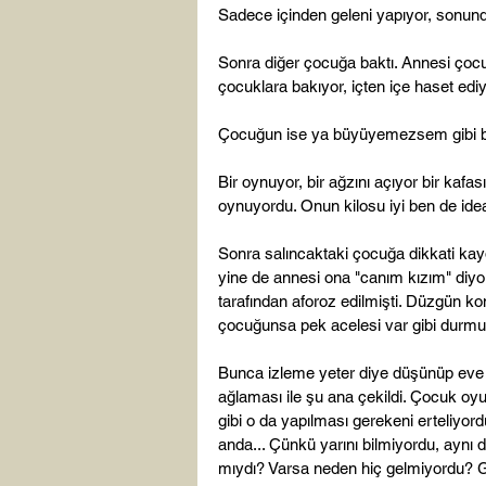
Sadece içinden geleni yapıyor, sonund
Sonra diğer çocuğa baktı. Annesi çocuğ
çocuklara bakıyor, içten içe haset ediy
Çocuğun ise ya büyüyemezsem gibi bi
Bir oynuyor, bir ağzını açıyor bir kafas
oynuyordu. Onun kilosu iyi ben de ideal 
Sonra salıncaktaki çocuğa dikkati kayd
yine de annesi ona "canım kızım" diyor
tarafından aforoz edilmişti. Düzgün ko
çocuğunsa pek acelesi var gibi durmu
Bunca izleme yeter diye düşünüp eve 
ağlaması ile şu ana çekildi. Çocuk oyun
gibi o da yapılması gerekeni erteliyor
anda... Çünkü yarını bilmiyordu, aynı 
mıydı? Varsa neden hiç gelmiyordu? Ge