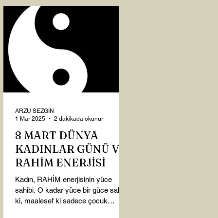
ARZU SEZGİN
1 Mar 2025
2 dakikada okunur
8 MART DÜNYA
KADINLAR GÜNÜ VE
RAHİM ENERJİSİ
Kadın, RAHİM enerjisinin yüce
sahibi. O kadar yüce bir güce sahip
ki, maalesef ki sadece çocuk
doğurmakla ilişkilendirdiğimiz,