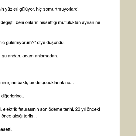
n yüzleri gülüyor, hiç somurtmuyorlardı.

ğişti, beni onların hissettiği mutluluktan ayıran ne 
iç gülemiyorum?" diye düşündü.

n, şu andan, adam anlamadan.

 içine baktı, bir de çocuklarınkine...

diğerlerine..

, elektrik faturasının son ödeme tarihi, 20 yıl önceki 
önce aldığı terfisi..

setti.
