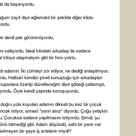
a da başarıyordu.

um zayıf diye ağlamaklı bir şekilde diğer kilolu 
ordu.

r derdi pek görünmüyordu.

ını sallıyordu. İdeal kilodaki arkadaşı ile sadece 
kiloya ulaşmalıyım gibi bir hırsı yoktu.

ı adamın. İki cümleyi zor ediyor, ne dediği anlaşılmıyor, 
du. Halbuki kendisi şiveli konuştuğu için arkadaşları 
nuşanlara özenip düzelteceğim diye göbeği çatlamıştı, 
yordu. Öyle kendi çapında konuşuyordu.

doğru yola koyulan adamın dikkati bu kez bir çocuk 
cak istiyor, annesi "yarın alırız" diyordu. Çoğu yetişkin 
du. Çocuksa sadece yapılmasını istiyordu. Şimdi, şu 
dünü bilmediği gibi. Adam düşündü, sahi bir yarın var 
lmeyen bir şeye iş ertelenir miydi?
