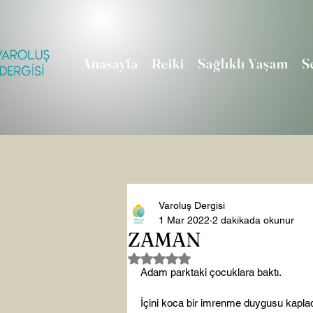
Anasayfa
Reiki
Sağlıklı Yaşam
S
Varoluş Dergisi
1 Mar 2022
2 dakikada okunur
ZAMAN
5 üzerinden NaN yıldız
Adam parktaki çocuklara baktı.

İçini koca bir imrenme duygusu kapladı