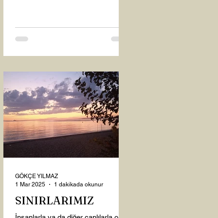
oysaki...
GÖKÇE YILMAZ
1 Mar 2025
1 dakikada okunur
SINIRLARIMIZ
İnsanlarla ya da diğer canlılarla olan