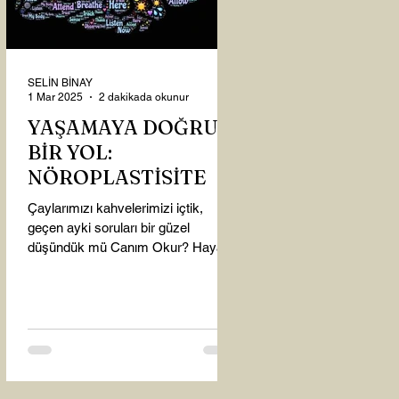
SELİN BİNAY
1 Mar 2025
2 dakikada okunur
YAŞAMAYA DOĞRU
BİR YOL:
NÖROPLASTİSİTE
Çaylarımızı kahvelerimizi içtik,
geçen ayki soruları bir güzel
düşündük mü Canım Okur? Hayatta
mı kalmışız, hayatı mı yaşamışız
sence?...