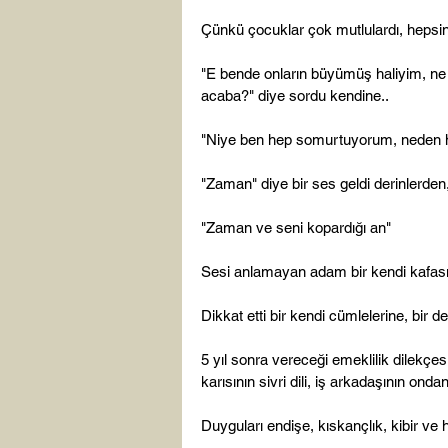
Çünkü çocuklar çok mutlulardı, hepsini
"E bende onların büyümüş haliyim, ne de
acaba?" diye sordu kendine..

"Niye ben hep somurtuyorum, neden h
"Zaman" diye bir ses geldi derinlerde
"Zaman ve seni kopardığı an"

Sesi anlamayan adam bir kendi kafasının
Dikkat etti bir kendi cümlelerine, bir de 
5 yıl sonra vereceği emeklilik dilekçesi
karısının sivri dili, iş arkadaşının ondan 
Duyguları endişe, kıskançlık, kibir ve ha