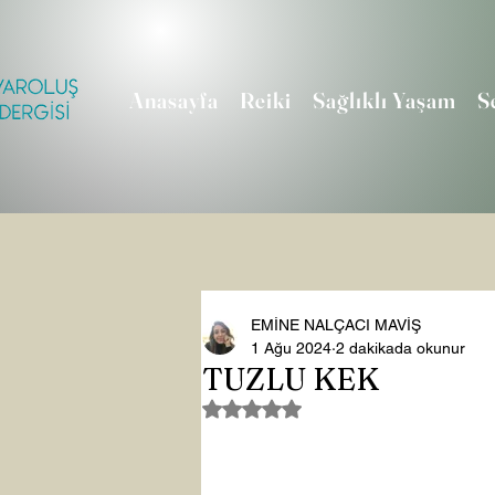
Anasayfa
Reiki
Sağlıklı Yaşam
S
EMİNE NALÇACI MAVİŞ
1 Ağu 2024
2 dakikada okunur
TUZLU KEK
5 üzerinden NaN yıldız