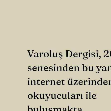
Varoluş Dergisi, 
senesinden bu ya
internet üzerinde
okuyucuları ile
buluşmakta.