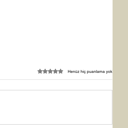
5 üzerinden 0 yıldız
Henüz hiç puanlama yok