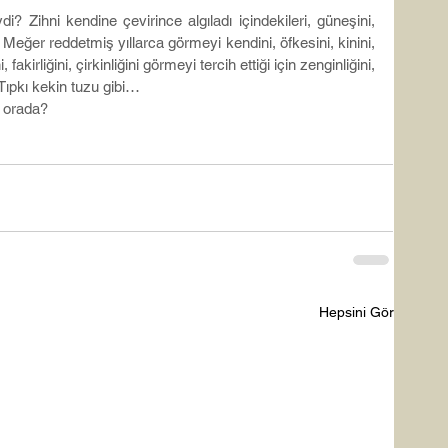
i? Zihni kendine çevirince algıladı içindekileri, güneşini, 
i. Meğer reddetmiş yıllarca görmeyi kendini, öfkesini, kinini, 
i, fakirliğini, çirkinliğini görmeyi tercih ettiği için zenginliğini, 
 Tıpkı kekin tuzu gibi…
ı orada?
Hepsini Gör