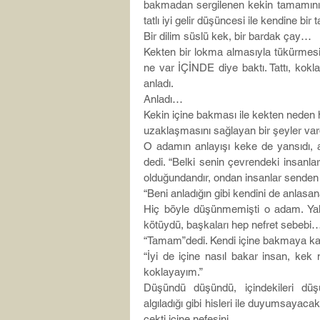
bakmadan sergilenen kekin tamamını p
tatlı iyi gelir düşüncesi ile kendine bir 
Bir dilim süslü kek, bir bardak çay…
Kekten bir lokma almasıyla tükürmesi bi
ne var İÇİNDE diye baktı. Tattı, kokla
anladı.
Anladı…
Kekin içine bakması ile kekten neden h
uzaklaşmasını sağlayan bir şeyler var
O adamın anlayışı keke de yansıdı, a
dedi. “Belki senin çevrendeki insanla
olduğundandır, ondan insanlar senden 
“Beni anladığın gibi kendini de anlasan
Hiç böyle düşünmemişti o adam. Yalnı
kötüydü, başkaları hep nefret sebebi
“Tamam”dedi. Kendi içine bakmaya kara
“İyi de içine nasıl bakar insan, ke
koklayayım.”
Düşündü düşündü, içindekileri düşü
algıladığı gibi hisleri ile duyumsayacakt
çekti içine nefesini,