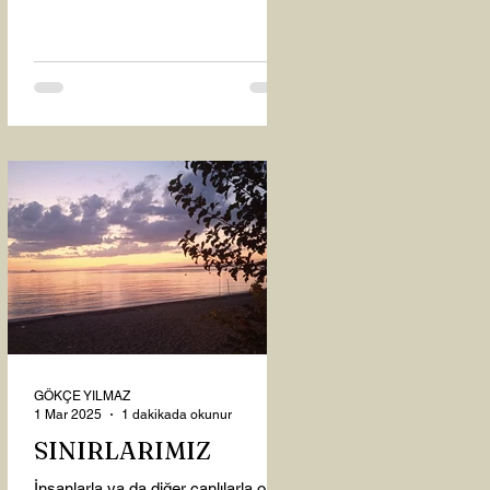
oysaki...
GÖKÇE YILMAZ
1 Mar 2025
1 dakikada okunur
SINIRLARIMIZ
İnsanlarla ya da diğer canlılarla olan