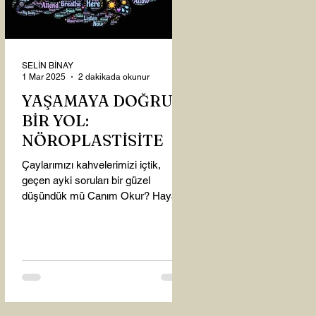
SELİN BİNAY
1 Mar 2025
2 dakikada okunur
YAŞAMAYA DOĞRU
BİR YOL:
NÖROPLASTİSİTE
Çaylarımızı kahvelerimizi içtik,
geçen ayki soruları bir güzel
düşündük mü Canım Okur? Hayatta
mı kalmışız, hayatı mı yaşamışız
sence?...