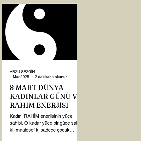
ARZU SEZGİN
1 Mar 2025
2 dakikada okunur
8 MART DÜNYA
KADINLAR GÜNÜ VE
RAHİM ENERJİSİ
Kadın, RAHİM enerjisinin yüce
sahibi. O kadar yüce bir güce sahip
ki, maalesef ki sadece çocuk
doğurmakla ilişkilendirdiğimiz,