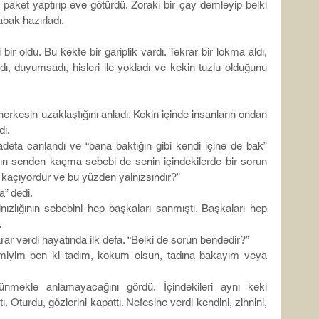
aket yaptırıp eve götürdü. Zoraki bir çay demleyip belki 
tabak hazırladı.
r oldu. Bu kekte bir gariplik vardı. Tekrar bir lokma aldı, 
dı, duyumsadı, hisleri ile yokladı ve kekin tuzlu olduğunu 
erkesin uzaklaştığını anladı. Kekin içinde insanların ondan 
dı.
deta canlandı ve “bana baktığın gibi kendi içine de bak” 
rın senden kaçma sebebi de senin içindekilerde bir sorun 
kaçıyordur ve bu yüzden yalnızsındır?”
a” dedi.
zlığının sebebini hep başkaları sanmıştı. Başkaları hep 
…
r verdi hayatında ilk defa. “Belki de sorun bendedir?”
k miyim ben ki tadım, kokum olsun, tadına bakayım veya 
nmekle anlamayacağını gördü. İçindekileri aynı keki 
ı. Oturdu, gözlerini kapattı. Nefesine verdi kendini, zihnini, 