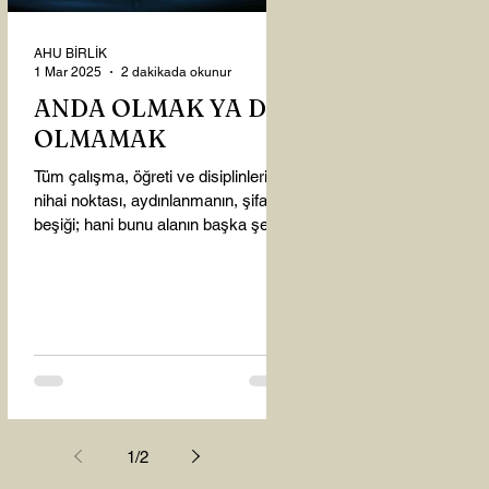
AHU BİRLİK
1 Mar 2025
2 dakikada okunur
ANDA OLMAK YA DA
OLMAMAK
Tüm çalışma, öğreti ve disiplinlerin
nihai noktası, aydınlanmanın, şifanın
beşiği; hani bunu alanın başka şey
almasına gerek kalmadı...
1
/
2