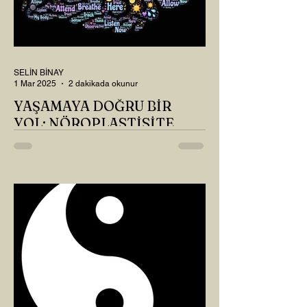
SELİN BİNAY
1 Mar 2025
2 dakikada okunur
YAŞAMAYA DOĞRU BİR
YOL: NÖROPLASTİSİTE
Çaylarımızı kahvelerimizi içtik, geçen ayki
soruları bir güzel düşündük mü Canım
Okur? Hayatta mı kalmışız, hayatı mı
yaşamışız sence?...