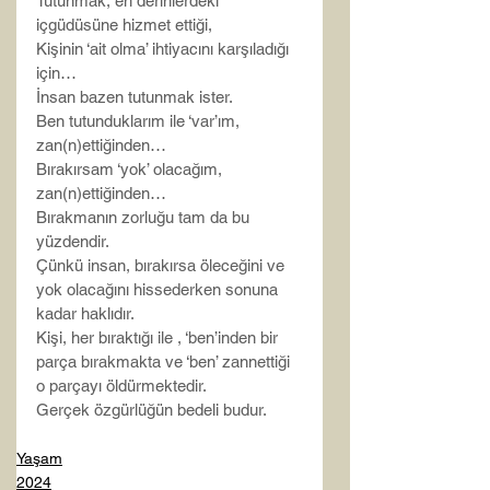
Tutunmak, en derinlerdeki 
içgüdüsüne hizmet ettiği,
Kişinin ‘ait olma’ ihtiyacını karşıladığı 
için…
İnsan bazen tutunmak ister.
Ben tutunduklarım ile ‘var’ım, 
zan(n)ettiğinden…
Bırakırsam ‘yok’ olacağım, 
zan(n)ettiğinden…
Bırakmanın zorluğu tam da bu 
yüzdendir.
Çünkü insan, bırakırsa öleceğini ve 
yok olacağını hissederken sonuna 
kadar haklıdır.
Kişi, her bıraktığı ile , ‘ben’inden bir 
parça bırakmakta ve ‘ben’ zannettiği 
o parçayı öldürmektedir.
Gerçek özgürlüğün bedeli budur.
Yaşam
2024