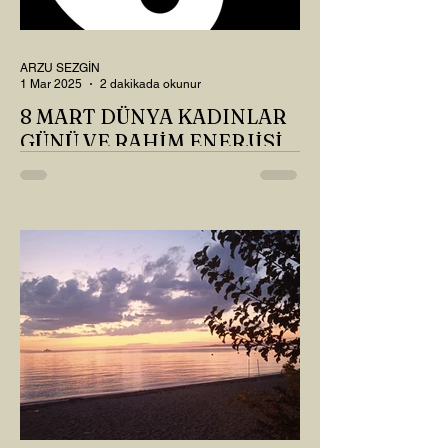
ARZU SEZGİN
1 Mar 2025
2 dakikada okunur
8 MART DÜNYA KADINLAR
GÜNÜ VE RAHİM ENERJİSİ
Kadın, RAHİM enerjisinin yüce sahibi. O
kadar yüce bir güce sahip ki, maalesef ki
sadece çocuk doğurmakla
ilişkilendirdiğimiz, oysaki...