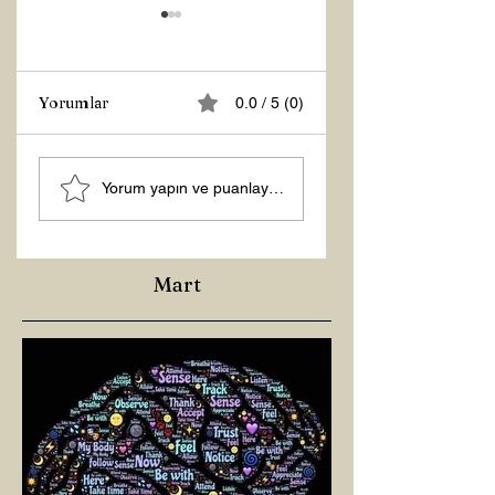
Yorumlar
0.0 / 5 (0)
Z RAPORU
Hoş Geldin 2026!
Yorum yapın ve puanlayın...
Mart