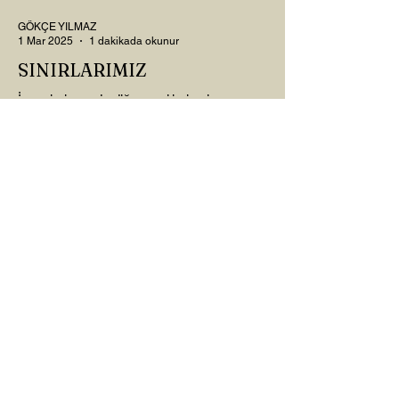
GÖKÇE YILMAZ
1 Mar 2025
1 dakikada okunur
SINIRLARIMIZ
İnsanlarla ya da diğer canlılarla olan
ilişkilerimizde var olan tüm sınırlarımız da,
tıpkı bu yazı için seçtiğim bu fotoğraf
karesinde...
AHU BİRLİK