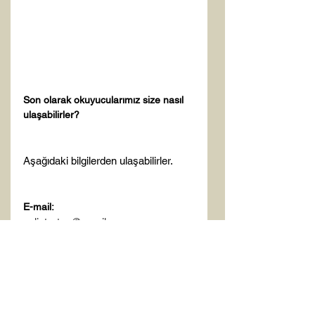
Son olarak okuyucularımız size nasıl 
ulaşabilirler?
Aşağıdaki bilgilerden ulaşabilirler.

E-mail:
aylintortop@gmail.com
Facebook:
 Aylin Önder Tortop

İnstagram:
 @aylinondertortop , 