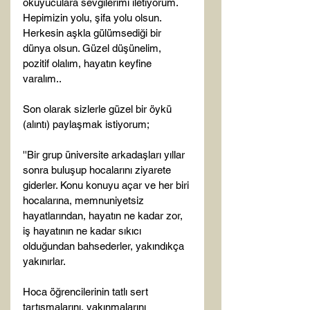
okuyuculara sevgilerimi iletiyorum. 
Hepimizin yolu, şifa yolu olsun. 
Herkesin aşkla gülümsediği bir 
dünya olsun. Güzel düşünelim, 
pozitif olalım, hayatın keyfine 
varalım..

Son olarak sizlerle güzel bir öykü 
(alıntı) paylaşmak istiyorum;

''Bir grup üniversite arkadaşları yıllar 
sonra buluşup hocalarını ziyarete 
giderler. Konu konuyu açar ve her biri 
hocalarına, memnuniyetsiz 
hayatlarından, hayatın ne kadar zor, 
iş hayatının ne kadar sıkıcı 
olduğundan bahsederler, yakındıkça 
yakınırlar.

Hoca öğrencilerinin tatlı sert 
tartışmalarını, yakınmalarını 