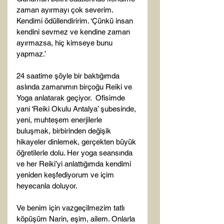
zaman ayırmayı çok severim. 
Kendimi ödüllendiririm. ‘Çünkü insan 
kendini sevmez ve kendine zaman 
ayırmazsa, hiç kimseye bunu 
yapmaz.’

24 saatime şöyle bir baktığımda 
aslında zamanımın birçoğu Reiki ve 
Yoga anlatarak geçiyor.  Ofisimde 
yani ‘Reiki Okulu Antalya’ şubesinde, 
yeni, muhteşem enerjilerle 
buluşmak, birbirinden değişik 
hikayeler dinlemek, gerçekten büyük 
öğretilerle dolu. Her yoga seansında 
ve her Reiki’yi anlattığımda kendimi 
yeniden keşfediyorum ve içim 
heyecanla doluyor.

Ve benim için vazgeçilmezim tatlı 
köpüşüm Narin, eşim, ailem. Onlarla 