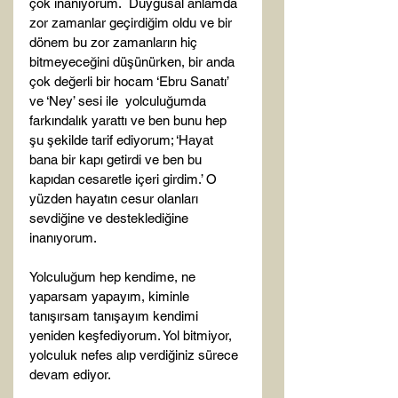
çok inanıyorum.  Duygusal anlamda 
zor zamanlar geçirdiğim oldu ve bir 
dönem bu zor zamanların hiç 
bitmeyeceğini düşünürken, bir anda 
çok değerli bir hocam ‘Ebru Sanatı’ 
ve ‘Ney’ sesi ile  yolculuğumda 
farkındalık yarattı ve ben bunu hep 
şu şekilde tarif ediyorum; ‘Hayat 
bana bir kapı getirdi ve ben bu 
kapıdan cesaretle içeri girdim.’ O 
yüzden hayatın cesur olanları 
sevdiğine ve desteklediğine 
inanıyorum.

Yolculuğum hep kendime, ne 
yaparsam yapayım, kiminle 
tanışırsam tanışayım kendimi 
yeniden keşfediyorum. Yol bitmiyor, 
yolculuk nefes alıp verdiğiniz sürece 
devam ediyor.
