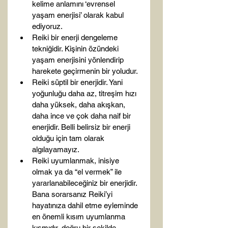
kelime anlamını ‘evrensel 
yaşam enerjisi’ olarak kabul 
ediyoruz.
Reiki bir enerji dengeleme 
tekniğidir. Kişinin özündeki 
yaşam enerjisini yönlendirip 
harekete geçirmenin bir yoludur.
Reiki süptil bir enerjidir. Yani 
yoğunluğu daha az, titreşim hızı 
daha yüksek, daha akışkan, 
daha ince ve çok daha naif bir 
enerjidir. Belli belirsiz bir enerji 
olduğu için tam olarak 
algılayamayız.
Reiki uyumlanmak, inisiye 
olmak ya da “el vermek” ile 
yararlanabileceğiniz bir enerjidir. 
Bana sorarsanız Reiki’yi 
hayatınıza dahil etme eyleminde 
en önemli kısım uyumlanma 
kısmıdır, doğru bir şekilde 