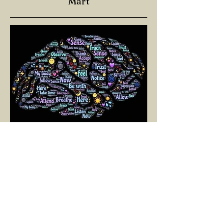
Mart
SELİN BİNAY
1 Mar 2025
2 dakikada okunur
YAŞAMAYA DOĞRU BİR
YOL: NÖROPLASTİSİTE
Çaylarımızı kahvelerimizi içtik, geçen ayki
soruları bir güzel düşündük mü Canım