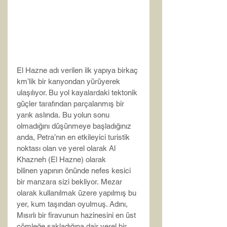
El Hazne adı verilen ilk yapıya birkaç 
km’lik bir kanyondan yürüyerek 
ulaşılıyor. Bu yol kayalardaki tektonik 
güçler tarafından parçalanmış bir 
yarık aslında. Bu yolun sonu 
olmadığını düşünmeye başladığınız 
anda, Petra’nın en etkileyici turistik 
noktası olan ve yerel olarak Al 
Khazneh (El Hazne) olarak 
bilinen yapının önünde nefes kesici 
bir manzara sizi bekliyor. Mezar 
olarak kullanılmak üzere yapılmış bu 
yer, kum taşından oyulmuş. Adını, 
Mısırlı bir firavunun hazinesini en üst 
çömleğe sakladığına dair yerel bir 