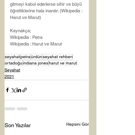
gitmeyi kabul ederlerse sihir ve büyü 
öğrettiklerine hala inanılır. (Wikipedia : 
Harut ve Marut)
Kaynakça;
Wikipedia : Petra
Wikipedia : Harut ve Marut
seyahat
petra
ürdün
seyahat rehberi
ortadoğu
indiana jones
harut ve marut
Seyahat
2021
Hepsini Gör
Son Yazılar