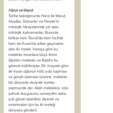
Harut ve 
Marut
Tarihe baktığımızda Harut ile Marut, 
Akadlar, Sümerler ve Persler’in 
mitolojik hikayelerinde yer alan 
mitolojik kahramanlar. Bununla 
birlikte hem Tevrat’da hem İncil’de 
hem de Kuran’da adları geçmekte 
olan iki melek. İnanışa göre bu 
melekler insanlara büyü ilmini 
öğreten melekler ve Babil’e bu 
görevle indirilmişler. Bir rivayete göre 
de insan oğlunun kötü yola sapması 
ve günah işlemesi üzerine, melekler 
biz dünyada olsaydık bunları 
yapmazdık der. Allah meleklere, size 
şehvet duygusunu verseydim daha 
çok günah işlerdiniz diyerek ve 
sınanmaları için bu iki meleği 
dünyaya gönderir.