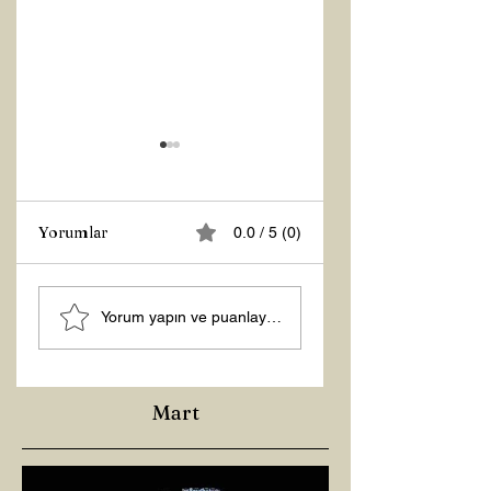
Yorumlar
0.0 / 5 (0)
ÇOCUKLARDA DİŞ
BİR HARA BOĞAZ
Yorum yapın ve puanlayın...
GICIRDATMA
YOLCULUĞU
Mart