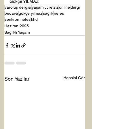
Gökçe YILMAZ
varoluş dergisi
yaşam
ücretsiz
online
dergi
bedava
gökçe yılmaz
sağlık
nefes
senkron nefes
khd
Haziran 2025
Sağlıklı Yaşam
Hepsini Gör
Son Yazılar