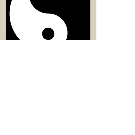
ARZU SEZGİN
1 Mar 2025
2 dakikada okunur
8 MART DÜNYA KADINLAR
GÜNÜ VE RAHİM ENERJİSİ
Kadın, RAHİM enerjisinin yüce sahibi. O
kadar yüce bir güce sahip ki, maalesef ki
sadece çocuk doğurmakla
ilişkilendirdiğimiz, oysaki...