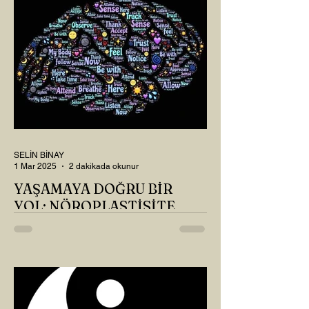
SELİN BİNAY
1 Mar 2025
2 dakikada okunur
YAŞAMAYA DOĞRU BİR
YOL: NÖROPLASTİSİTE
Çaylarımızı kahvelerimizi içtik, geçen ayki
soruları bir güzel düşündük mü Canım
Okur? Hayatta mı kalmışız, hayatı mı
yaşamışız sence?...