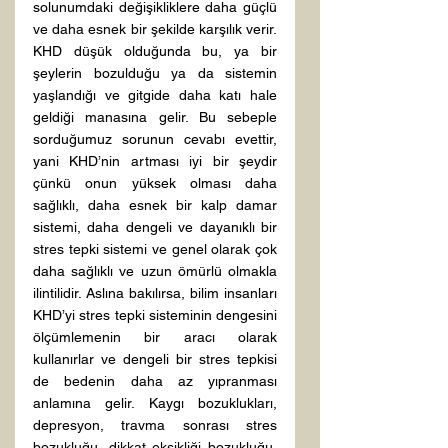
solunumdaki değişikliklere daha güçlü 
ve daha esnek bir şekilde karşılık verir. 
KHD düşük olduğunda bu, ya bir 
şeylerin bozulduğu ya da sistemin 
yaşlandığı ve gitgide daha katı hale 
geldiği manasına gelir. Bu sebeple 
sorduğumuz sorunun cevabı evettir, 
yani KHD’nin artması iyi bir şeydir 
çünkü onun yüksek olması daha 
sağlıklı, daha esnek bir kalp damar 
sistemi, daha dengeli ve dayanıklı bir 
stres tepki sistemi ve genel olarak çok 
daha sağlıklı ve uzun ömürlü olmakla 
ilintilidir. Aslına bakılırsa, bilim insanları 
KHD’yi stres tepki sisteminin dengesini 
ölçümlemenin bir aracı olarak 
kullanırlar ve dengeli bir stres tepkisi 
de bedenin daha az yıpranması 
anlamına gelir. Kaygı bozuklukları, 
depresyon, travma sonrası stres 
bozukluğu, dikkat eksikliği bozukluğu, 