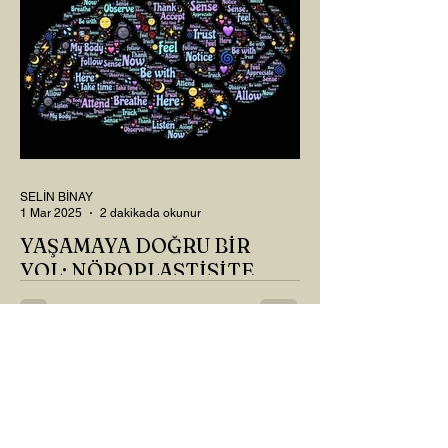
SELİN BİNAY
1 Mar 2025
2 dakikada okunur
YAŞAMAYA DOĞRU BİR
YOL: NÖROPLASTİSİTE
Çaylarımızı kahvelerimizi içtik, geçen ayki
soruları bir güzel düşündük mü Canım
Okur? Hayatta mı kalmışız, hayatı mı
yaşamışız sence?...