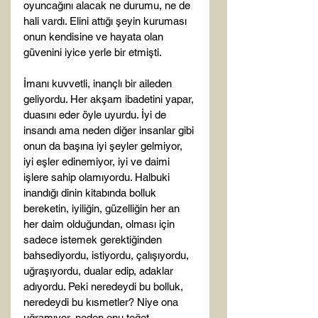
oyuncağını alacak ne durumu, ne de 
hali vardı. Elini attığı şeyin kuruması 
onun kendisine ve hayata olan 
güvenini iyice yerle bir etmişti.

İmanı kuvvetli, inançlı bir aileden 
geliyordu. Her akşam ibadetini yapar, 
duasını eder öyle uyurdu. İyi de 
insandı ama neden diğer insanlar gibi 
onun da başına iyi şeyler gelmiyor, 
iyi eşler edinemiyor, iyi ve daimi 
işlere sahip olamıyordu. Halbuki 
inandığı dinin kitabında bolluk 
bereketin, iyiliğin, güzelliğin her an 
her daim olduğundan, olması için 
sadece istemek gerektiğinden 
bahsediyordu, istiyordu, çalışıyordu, 
uğraşıyordu, dualar edip, adaklar 
adıyordu. Peki neredeydi bu bolluk, 
neredeydi bu kısmetler? Niye ona 
uğramıyor, neden onu teğet 