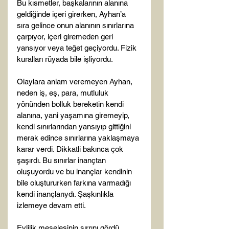
Bu kısmetler, başkalarının alanına 
geldiğinde içeri girerken, Ayhan’a 
sıra gelince onun alanının sınırlarına 
çarpıyor, içeri giremeden geri 
yansıyor veya teğet geçiyordu. Fizik 
kuralları rüyada bile işliyordu.

Olaylara anlam veremeyen Ayhan, 
neden iş, eş, para, mutluluk 
yönünden bolluk bereketin kendi 
alanına, yani yaşamına giremeyip, 
kendi sınırlarından yansıyıp gittiğini 
merak edince sınırlarına yaklaşmaya 
karar verdi. Dikkatli bakınca çok 
şaşırdı. Bu sınırlar inançtan 
oluşuyordu ve bu inançlar kendinin 
bile oluştururken farkına varmadığı 
kendi inançlarıydı. Şaşkınlıkla 
izlemeye devam etti.

Evlilik meselesinin sırrını gördü. 