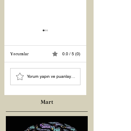
Yorumlar
0.0 / 5 (0)
MANEVİ
Şubat “Daha İyi
Yorum yapın ve puanlayın...
AYDINLANMA...
Hissetme”
Çalışması
Mart