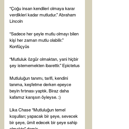
“Çoğu insan kendileri olmaya karar 
verdikleri kadar mutludur.” Abraham 
Lincoln

“Sadece her şeyle mutlu olmayı bilen 
kişi her zaman mutlu olabilir.” 
Konfüçyüs

“Mutluluk özgür olmaktan, yani hiçbir 
şey istememekten ibarettir.” Epictetus

Mutluluğun tanımı, tarifi, kendini 
tanıma, keşfetme derken epeyce 
beyin fırtınası yaptık. Biraz daha 
kafamız karışsın öyleyse. :)

Lika Chase “Mutluluğun temel 
koşulları; yapacak bir şeye, sevecek 
bir şeye, ümit edecek bir şeye sahip 
olmaktır” demiş.
