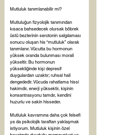
Mutluluk tanımlanabilir mi?

Mutluluğun fizyolojik tanımından 
kısaca bahsedecek olursak böbrek 
üstü bezlerinin serotonin salgılaması 
sonucu oluşan his “mutluluk” olarak 
tanımlanır. Vücutta bu hormonun 
yüksek oranda bulunması morali 
yükseltir. Bu hormonun 
yüksekliğinde kişi depresif 
duygulardan uzaktır; ruhsal hali 
dengededir. Vücuda rahatlama hissi 
hakimdir, enerji yüksektir, kişinin 
konsantrasyonu tamdır, kendini 
huzurlu ve sakin hisseder.

Mutluluk kavramına daha çok felsefi 
ya da psikolojik taraftan yaklaşmak 
istiyorum. Mutluluk kişinin özel 
hayatında duyduğu memnuniyet ve 