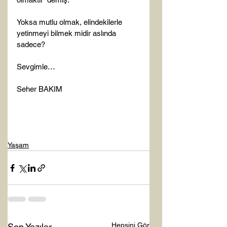
Yoksa mutlu olmak, elindekilerle 
yetinmeyi bilmek midir aslında 
sadece?

Sevgimle…

Seher BAKIM

Yaşam
Hepsini Gör
Son Yazılar