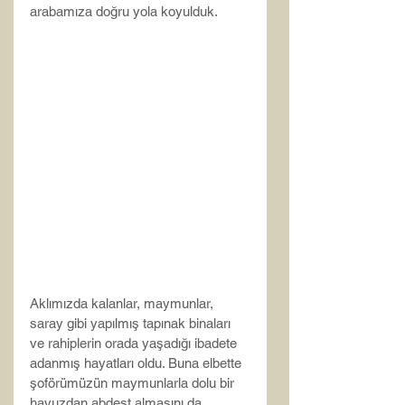
arabamıza doğru yola koyulduk.
Aklımızda kalanlar, maymunlar, 
saray gibi yapılmış tapınak binaları 
ve rahiplerin orada yaşadığı ibadete 
adanmış hayatları oldu. Buna elbette 
şoförümüzün maymunlarla dolu bir 
havuzdan abdest almasını da 