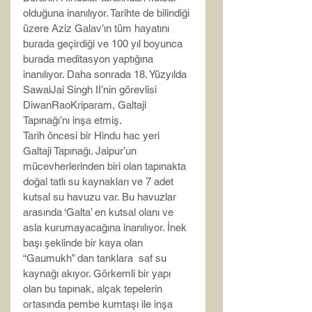
olduğuna inanılıyor. Tarihte de bilindiği 
üzere Aziz Galav’ın tüm hayatını 
burada geçirdiği ve 100 yıl boyunca 
burada meditasyon yaptığına 
inanılıyor. Daha sonrada 18. Yüzyılda 
SawaiJai Singh II’nin görevlisi 
DiwanRaoKriparam, Galtaji 
Tapınağı’nı inşa etmiş.
Tarih öncesi bir Hindu hac yeri 
Galtaji Tapınağı. Jaipur’un 
mücevherlerinden biri olan tapınakta 
doğal tatlı su kaynakları ve 7 adet 
kutsal su havuzu var. Bu havuzlar 
arasında ‘Galta’ en kutsal olanı ve 
asla kurumayacağına inanılıyor. İnek 
başı şeklinde bir kaya olan 
“Gaumukh” dan tanklara  saf su 
kaynağı akıyor. Görkemli bir yapı 
olan bu tapınak, alçak tepelerin 
ortasında pembe kumtaşı ile inşa 