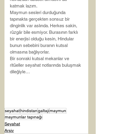
katmak lazım.
Maymun sesleri durduğunda 
tapınakta gerçekten sonsuz bir 
dinginlik var aslında. Herkes sakin, 
rüzgâr bile esmiyor. Burasının farklı 
bir enerjisi olduğu kesin, Hindular 
bunun sebebini buranın kutsal 
olmasına bağlıyorlar.
Bir sonraki kutsal mekanlar ve 
ritüeller seyahat notlarında buluşmak 
dileğiyle…
seyahat
hindistan
galtaji
maymun
maymunlar tapınağı
Seyahat
Arşiv