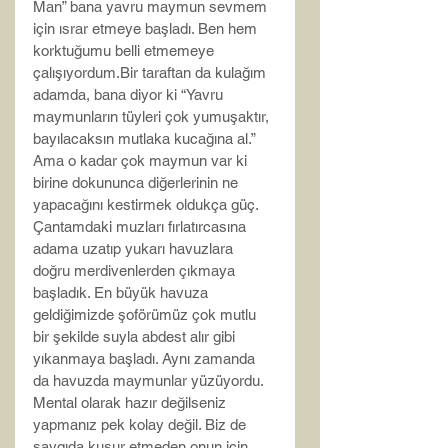
Man” bana yavru maymun sevmem 
için ısrar etmeye başladı. Ben hem 
korktuğumu belli etmemeye 
çalışıyordum.Bir taraftan da kulağım 
adamda, bana diyor ki “Yavru 
maymunların tüyleri çok yumuşaktır, 
bayılacaksın mutlaka kucağına al.” 
Ama o kadar çok maymun var ki 
birine dokununca diğerlerinin ne 
yapacağını kestirmek oldukça güç. 
Çantamdaki muzları fırlatırcasına 
adama uzatıp yukarı havuzlara 
doğru merdivenlerden çıkmaya 
başladık. En büyük havuza 
geldiğimizde şoförümüz çok mutlu 
bir şekilde suyla abdest alır gibi 
yıkanmaya başladı. Aynı zamanda 
da havuzda maymunlar yüzüyordu. 
Mental olarak hazır değilseniz 
yapmanız pek kolay değil. Biz de 
saygıda kusur etmeden onun için 