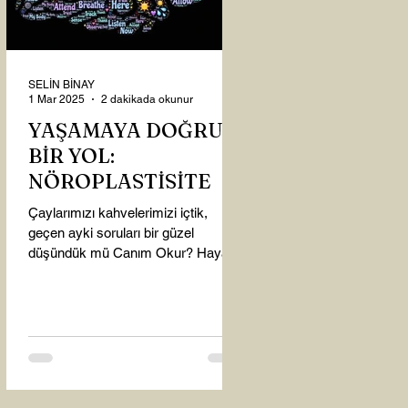
SELİN BİNAY
1 Mar 2025
2 dakikada okunur
YAŞAMAYA DOĞRU
BİR YOL:
NÖROPLASTİSİTE
Çaylarımızı kahvelerimizi içtik,
geçen ayki soruları bir güzel
düşündük mü Canım Okur? Hayatta
mı kalmışız, hayatı mı yaşamışız
sence?...