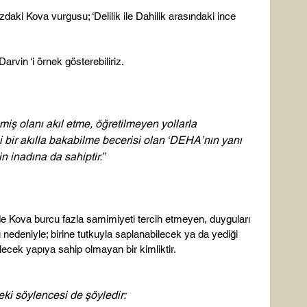
aki Kova vurgusu; ‘Delilik ile Dahilik arasındaki ince 
arvin ‘i örnek gösterebiliriz.

ş olanı akıl etme, öğretilmeyen yollarla 
 bir akılla bakabilme becerisi olan ‘DEHA’nın yanı 
n inadına da sahiptir.’’ 
nde Kova burcu fazla samimiyeti tercih etmeyen, duyguları 
 nedeniyle; birine tutkuyla saplanabilecek ya da yediği 
lecek yapıya sahip olmayan bir kimliktir.

ki söylencesi de şöyledir: