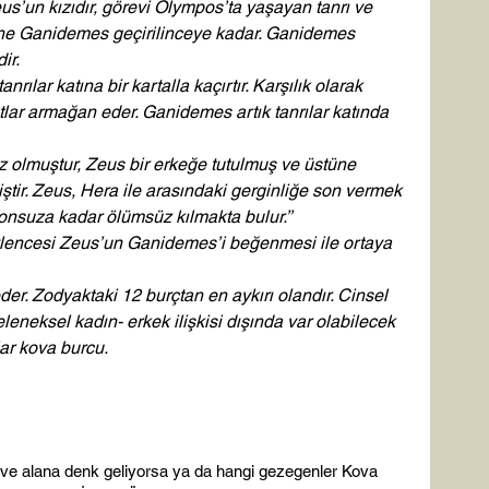
s’un kızıdır, görevi Olympos’ta yaşayan tanrı ve 
erine Ganidemes geçirilinceye kadar. Ganidemes 
ir. 
rılar katına bir kartalla kaçırtır. Karşılık olarak 
ar armağan eder. Ganidemes artık tanrılar katında 
 olmuştur, Zeus bir erkeğe tutulmuş ve üstüne 
iştir. Zeus, Hera ile arasındaki gerginliğe son vermek 
onsuza kadar ölümsüz kılmakta bulur.’’ 
öylencesi Zeus’un Ganidemes’i beğenmesi ile ortaya 
r. Zodyaktaki 12 burçtan en aykırı olandır. Cinsel 
eleneksel kadın- erkek ilişkisi dışında var olabilecek 
ılar kova burcu.
 ve alana denk geliyorsa ya da hangi gezegenler Kova 