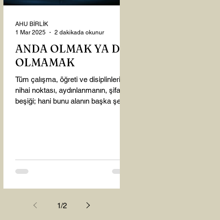
AHU BİRLİK
1 Mar 2025
2 dakikada okunur
ANDA OLMAK YA DA
OLMAMAK
Tüm çalışma, öğreti ve disiplinlerin
nihai noktası, aydınlanmanın, şifanın
beşiği; hani bunu alanın başka şey
almasına gerek kalmadı...
1
/
2