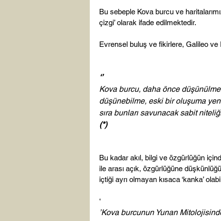
Bu sebeple Kova burcu ve haritalarımızd
çizgi’ olarak ifade edilmektedir.

Evrensel buluş ve fikirlere, Galileo ve D
‘’
Kova burcu, daha önce düşünülmemi
düşünebilme, eski bir oluşuma yeni
sıra bunları savunacak sabit niteliği
(*)
Bu kadar akıl, bilgi ve özgürlüğün içi
ile arası açık, özgürlüğüne düşkünlüğü
içtiği ayrı olmayan kısaca ‘kanka’ olabi
‘
’Kova burcunun Yunan Mitolojisinde