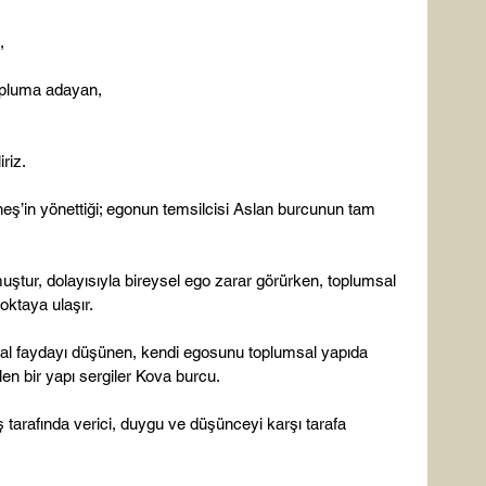
,
opluma adayan,
riz.
ş’in yönettiği; egonun temsilcisi Aslan burcunun tam 
ştur, dolayısıyla bireysel ego zarar görürken, toplumsal 
ktaya ulaşır.

sal faydayı düşünen, kendi egosunu toplumsal yapıda 
en bir yapı sergiler Kova burcu.

iş tarafında verici, duygu ve düşünceyi karşı tarafa 