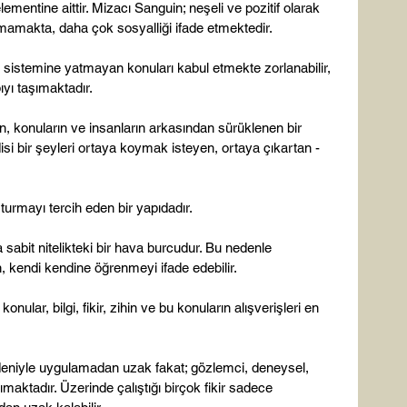
 elementine aittir. Mizacı Sanguin; neşeli ve pozitif olarak 
mamakta, daha çok sosyalliği ifade etmektedir.

ve sistemine yatmayan konuları kabul etmekte zorlanabilir, 
ı taşımaktadır.

an, konuların ve insanların arkasından sürüklenen bir 
isi bir şeyleri ortaya koymak isteyen, ortaya çıkartan -
turmayı tercih eden bir yapıdadır.

 sabit nitelikteki bir hava burcudur. Bu nedenle 
 kendi kendine öğrenmeyi ifade edebilir.

nular, bilgi, fikir, zihin ve bu konuların alışverişleri en 
edeniyle uygulamadan uzak fakat; gözlemci, deneysel, 
ımaktadır. Üzerinde çalıştığı birçok fikir sadece 