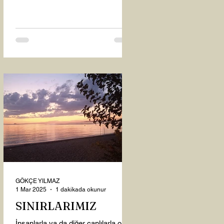
oysaki...
GÖKÇE YILMAZ
1 Mar 2025
1 dakikada okunur
SINIRLARIMIZ
İnsanlarla ya da diğer canlılarla olan