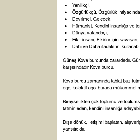
Yenilikçi,
Özgürlükçü, Özgürlük ihtiyacında
Devrimci, Gelecek,
Hümanist, Kendini insanlığa ve t
Dünya vatandaşı,
Fikir insanı, Fikirler için savaşan,
Dahi ve Deha ifadelerini kullanabili
Güneş Kova burcunda zarardadır. Güne
karşısındadır Kova burcu.

Kova burcu zamanında tabiat buz tutmu
ego, kolektif ego, burada mükemmel no
Bireysellikten çok toplumu ve toplum
tatmin eden, kendini insanlığa adayabil
Dışa dönük, iletişimi başlatan, alışver
yansıtıcıdır.
