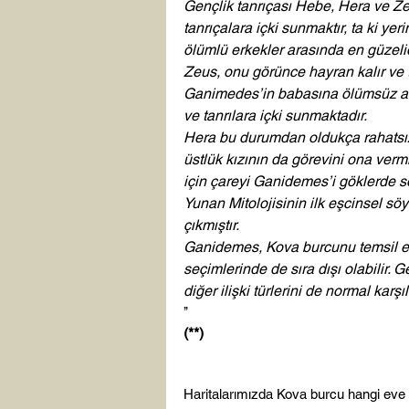
Gençlik tanrıçası Hebe, Hera ve Zeu
tanrıçalara içki sunmaktır, ta ki y
ölümlü erkekler arasında en güzelid
Zeus, onu görünce hayran kalır ve tan
Ganimedes’in babasına ölümsüz atl
ve tanrılara içki sunmaktadır.
Hera bu durumdan oldukça rahatsız
üstlük kızının da görevini ona verm
için çareyi Ganidemes’i göklerde s
Yunan Mitolojisinin ilk eşcinsel s
çıkmıştır.
Ganidemes, Kova burcunu temsil ede
seçimlerinde de sıra dışı olabilir. G
diğer ilişki türlerini de normal karş
’’ 
(**)
Haritalarımızda Kova burcu hangi eve