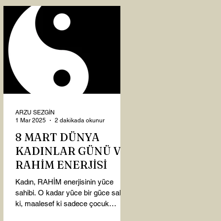
ARZU SEZGİN
1 Mar 2025
2 dakikada okunur
8 MART DÜNYA
KADINLAR GÜNÜ VE
RAHİM ENERJİSİ
Kadın, RAHİM enerjisinin yüce
sahibi. O kadar yüce bir güce sahip
ki, maalesef ki sadece çocuk
doğurmakla ilişkilendirdiğimiz,