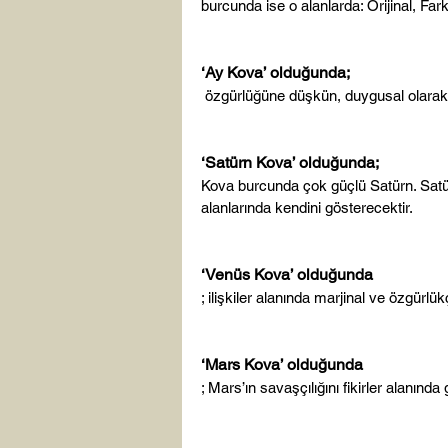
burcunda ise o alanlarda: Orijinal, Farklı,
‘Ay Kova’ olduğunda;
 özgürlüğüne düşkün, duygusal olarak bir yere bağlanamayan yapı olabilir.

‘Satürn Kova’ olduğunda; 
Kova burcunda çok güçlü Satürn. Sat
alanlarında kendini gösterecektir.

‘Venüs Kova’ olduğunda
; ilişkiler alanında marjinal ve özgürlükçü
‘Mars Kova’ olduğunda
; Mars’ın savaşçılığını fikirler alanında g