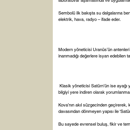
laboratuvar aşamasında ve uygulamada
Sembolü ilk bakışta su dalgalarına benz
elektrik, hava, radyo – ifade eder.

Modern yöneticisi Uranüs’ün antenleri
inanmadığı değerlere isyan edebilen tar
 Klasik yöneticisi Satürn’ün ise ayağı yere basmaktadır.  Bu da birçok noktada Kova burcunu 
bilgiyi yere indiren olarak yorumlanma
Kova’nın akıl süzgecinden geçirerek, k
davasından dönmeyen yapısı ile ‘Satürny
Bu sayede evrensel buluş, fikir ve tema