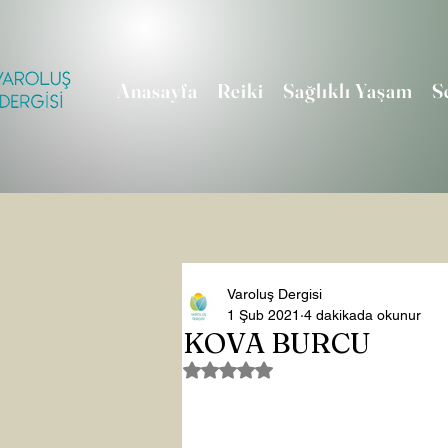
Anasayfa
Reiki
Sağlıklı Yaşam
S
Varoluş Dergisi
1 Şub 2021
4 dakikada okunur
KOVA BURCU
5 üzerinden NaN yıldız