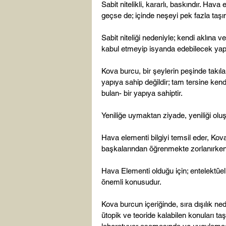
Sabit nitelikli, kararlı, baskındır. Hava
geçse de; içinde neşeyi pek fazla taşı
Sabit niteliği nedeniyle; kendi aklına 
kabul etmeyip isyanda edebilecek yapıy
Kova burcu, bir şeylerin peşinde takıl
yapıya sahip değildir; tam tersine kend
bulan- bir yapıya sahiptir.

Yeniliğe uymaktan ziyade, yeniliği oluş
Hava elementi bilgiyi temsil eder, Kova
başkalarından öğrenmekte zorlanırken,
Hava Elementi olduğu için; entelektüel ko
önemli konusudur.

Kova burcun içeriğinde, sıra dışılık n
ütopik ve teoride kalabilen konuları taş