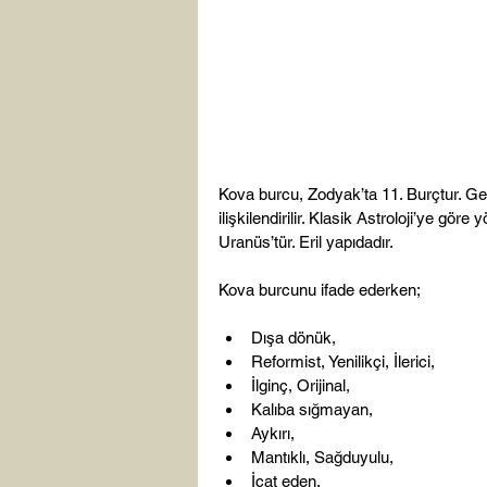
Kova burcu, Zodyak’ta 11. Burçtur. Gene
ilişkilendirilir. Klasik Astroloji’ye gör
Uranüs’tür. Eril yapıdadır.

Dışa dönük,
Reformist, Yenilikçi, İlerici,
İlginç, Orijinal,
Kalıba sığmayan,
Aykırı,
Mantıklı, Sağduyulu,
İcat eden,