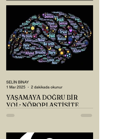
SELİN BİNAY
1 Mar 2025
2 dakikada okunur
YAŞAMAYA DOĞRU BİR
YOL: NÖROPLASTİSİTE
Çaylarımızı kahvelerimizi içtik, geçen ayki
soruları bir güzel düşündük mü Canım
Okur? Hayatta mı kalmışız, hayatı mı
yaşamışız sence?...