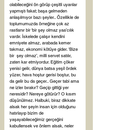
olabileceğini ön görüp çeşitli uyarılar 
yapmıştı fakat; başa gelmeden 
anlaşılmıyor bazı şeyler.. Özellikle de 
toplumumuzda örneğine çok az 
rastlanır bir ‘bir şey olmaz yaa’cılık 
vardır. İskelede çalışır kendini 
emniyete almaz, arabada kemer 
takmaz, ekonomi kötüye gider. 'Bize 
bir  şey olmaz’, milli servet satılır, 
zaten kar etmiyordur. Eğitim çöker 
yenisi gelir, dünya batsa yeşil ördek 
yüzer, hava hoştur gerisi boştur, bu 
da gelir bu da geçer.. Geçer tabi ama 
ne izler bırakır? Geçip gittiği yer 
neresidir? Nereye götürür? O kısım 
düşünülmez. Halbuki, biraz dikkate 
alsak her şeyin insan için olduğunu 
hatırlayıp bizim de 
yaşayabileceğimiz gerçeğini 
kabullensek ve önlem alsak, neler 