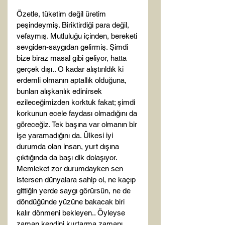
Özetle, tüketim değil üretim 
peşindeymiş. Biriktirdiği para değil, 
vefaymış. Mutluluğu içinden, bereketi 
sevgiden-saygıdan gelirmiş. Şimdi 
bize biraz masal gibi geliyor, hatta 
gerçek dışı.. O kadar alıştırıldık ki 
erdemli olmanın aptallık olduğuna, 
bunları alışkanlık edinirsek 
ezileceğimizden korktuk fakat; şimdi 
korkunun ecele faydası olmadığını da 
göreceğiz. Tek başına var olmanın bir 
işe yaramadığını da. Ülkesi iyi 
durumda olan insan, yurt dışına 
çıktığında da başı dik dolaşıyor. 
Memleket zor durumdayken sen 
istersen dünyalara sahip ol, ne kaçıp 
gittiğin yerde saygı görürsün, ne de 
döndüğünde yüzüne bakacak biri 
kalır dönmeni bekleyen.. Öyleyse 
zaman kendini kurtarma zamanı 