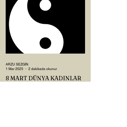
ARZU SEZGİN
1 Mar 2025
2 dakikada okunur
8 MART DÜNYA KADINLAR
GÜNÜ VE RAHİM ENERJİSİ
Kadın, RAHİM enerjisinin yüce sahibi. O
kadar yüce bir güce sahip ki, maalesef ki
sadece çocuk doğurmakla
ilişkilendirdiğimiz, oysaki...