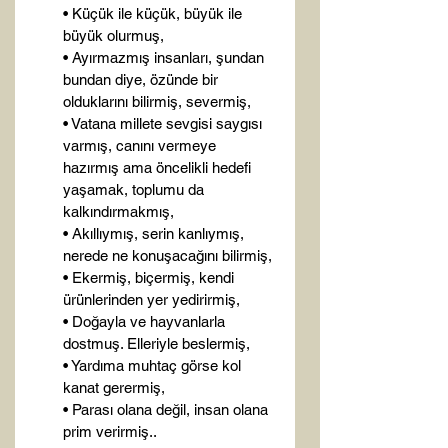
• Küçük ile küçük, büyük ile 
büyük olurmuş,

• Ayırmazmış insanları, şundan 
bundan diye, özünde bir 
olduklarını bilirmiş, severmiş,

• Vatana millete sevgisi saygısı 
varmış, canını vermeye 
hazırmış ama öncelikli hedefi 
yaşamak, toplumu da 
kalkındırmakmış,

• Akıllıymış, serin kanlıymış, 
nerede ne konuşacağını bilirmiş,

• Ekermiş, biçermiş, kendi 
ürünlerinden yer yedirirmiş,

• Doğayla ve hayvanlarla 
dostmuş. Elleriyle beslermiş,

• Yardıma muhtaç görse kol 
kanat gerermiş,

• Parası olana değil, insan olana 
prim verirmiş..