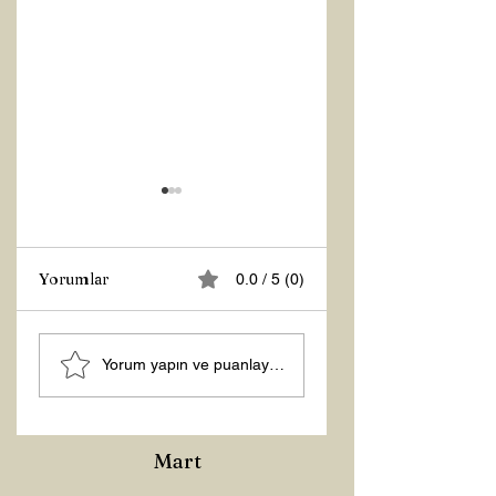
Yorumlar
0.0 / 5 (0)
Z RAPORU
Hoş Geldin 2026!
Yorum yapın ve puanlayın...
Mart