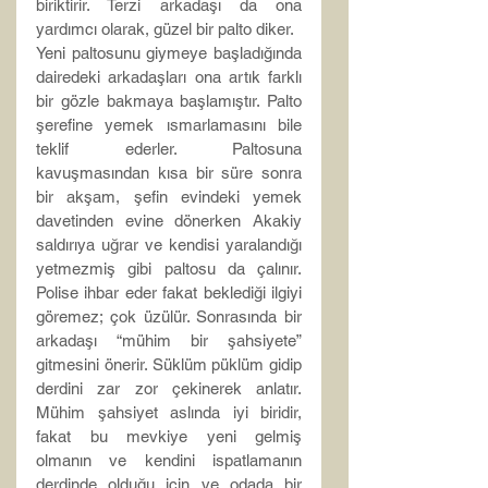
biriktirir. Terzi arkadaşı da ona 
yardımcı olarak, güzel bir palto diker.
Yeni paltosunu giymeye başladığında 
dairedeki arkadaşları ona artık farklı 
bir gözle bakmaya başlamıştır. Palto 
şerefine yemek ısmarlamasını bile 
teklif ederler. Paltosuna 
kavuşmasından kısa bir süre sonra 
bir akşam, şefin evindeki yemek 
davetinden evine dönerken Akakiy 
saldırıya uğrar ve kendisi yaralandığı 
yetmezmiş gibi paltosu da çalınır. 
Polise ihbar eder fakat beklediği ilgiyi 
göremez; çok üzülür. Sonrasında bir 
arkadaşı “mühim bir şahsiyete” 
gitmesini önerir. Süklüm püklüm gidip 
derdini zar zor çekinerek anlatır. 
Mühim şahsiyet aslında iyi biridir, 
fakat bu mevkiye yeni gelmiş 
olmanın ve kendini ispatlamanın 
derdinde olduğu için ve odada bir 