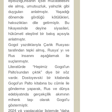
eşitsizliği,insanın içsel mücadelesini 
ele almış, umutsuzluk, yalnızlık gibi 
duyguları anlatmıştır. Yaşadığı 
dönemde gördüğü kötülükleri, 
haksızlıkları dile getirmiştir. Bu 
hikayesinde deyine siyasileri, 
hükümeti eleştirel bir bakış açısıyla 
anlatmıştır.
Gogol yazdıklarıyla Çarlık Rusyası 
tarafından tepki almış, Rusya’ yı ve 
Rus insanını aşağılamak ile 
suçlanmıştır.
Literatürde “Hepimiz Gogol’un 
Palto’sundan çıktık” diye bir söz 
vardır. Dostoyevski bir kitabında 
Gogol’un Palto kitabına bu cümle ile 
gönderme yaparak, Rus ve dünya 
edebiyatında gerçekçilik akımının 
mihenk taşı olarak Gogol’u 
göstermiştir.
2024 yılı yapılacaklar listemde “daha 