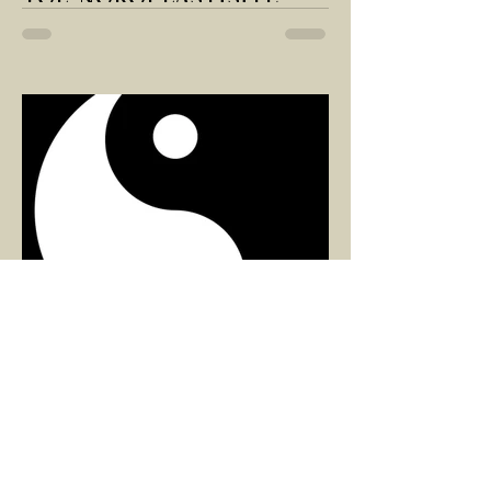
Çaylarımızı kahvelerimizi içtik, geçen ayki
soruları bir güzel düşündük mü Canım
Okur? Hayatta mı kalmışız, hayatı mı
yaşamışız sence?...
ARZU SEZGİN
1 Mar 2025
2 dakikada okunur
8 MART DÜNYA KADINLAR
GÜNÜ VE RAHİM ENERJİSİ
Kadın, RAHİM enerjisinin yüce sahibi. O