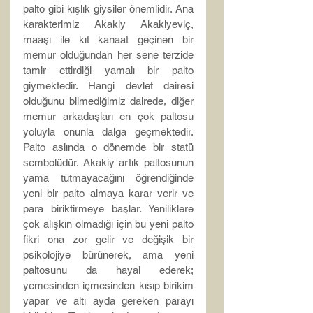
palto gibi kışlık giysiler önemlidir. Ana 
karakterimiz Akakiy Akakiyeviç, 
maaşı ile kıt kanaat geçinen bir 
memur olduğundan her sene terzide 
tamir ettirdiği yamalı bir palto 
giymektedir. Hangi devlet dairesi 
olduğunu bilmediğimiz dairede, diğer 
memur arkadaşları en çok paltosu 
yoluyla onunla dalga geçmektedir. 
Palto aslında o dönemde bir statü 
sembolüdür. Akakiy artık paltosunun 
yama tutmayacağını öğrendiğinde 
yeni bir palto almaya karar verir ve 
para biriktirmeye başlar. Yeniliklere 
çok alışkın olmadığı için bu yeni palto 
fikri ona zor gelir ve değişik bir 
psikolojiye bürünerek, ama yeni 
paltosunu da hayal ederek; 
yemesinden içmesinden kısıp birikim 
yapar ve altı ayda gereken parayı 