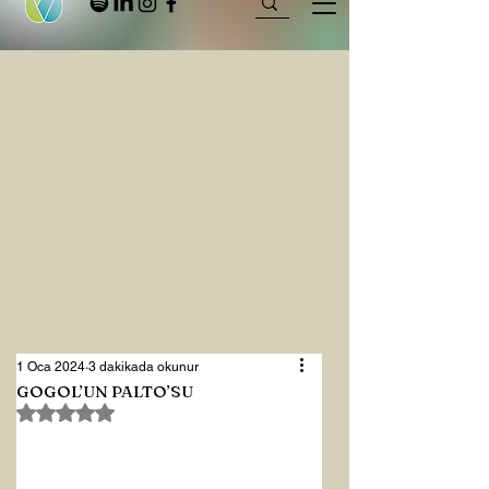
1 Oca 2024
3 dakikada okunur
GOGOL’UN PALTO’SU
5 üzerinden NaN yıldız