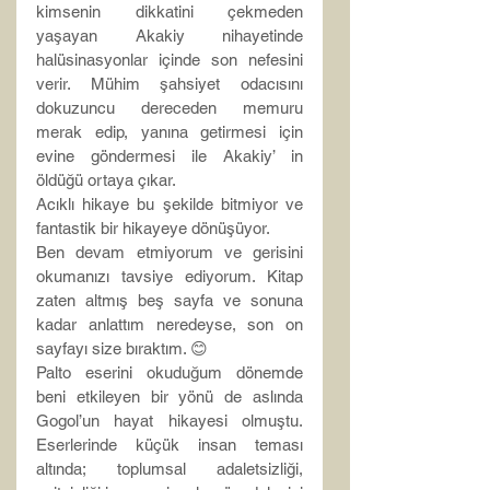
kimsenin dikkatini çekmeden 
yaşayan Akakiy nihayetinde 
halüsinasyonlar içinde son nefesini 
verir. Mühim şahsiyet odacısını 
dokuzuncu dereceden memuru 
merak edip, yanına getirmesi için 
evine göndermesi ile Akakiy’ in 
öldüğü ortaya çıkar.
Acıklı hikaye bu şekilde bitmiyor ve 
fantastik bir hikayeye dönüşüyor.
Ben devam etmiyorum ve gerisini 
okumanızı tavsiye ediyorum. Kitap 
zaten altmış beş sayfa ve sonuna 
kadar anlattım neredeyse, son on 
sayfayı size bıraktım. 😊
Palto eserini okuduğum dönemde 
beni etkileyen bir yönü de aslında 
Gogol’un hayat hikayesi olmuştu. 
Eserlerinde küçük insan teması 
altında; toplumsal adaletsizliği, 