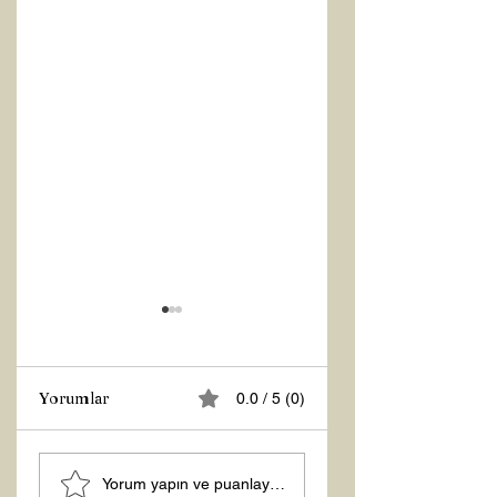
Yorumlar
0.0 / 5 (0)
Z RAPORU
Hoş Geldin 2026!
Yorum yapın ve puanlayın...