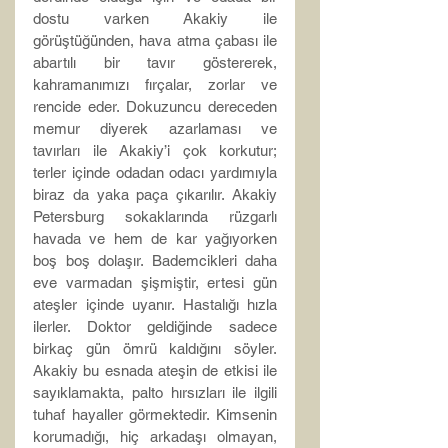
dostu varken Akakiy ile 
görüştüğünden, hava atma çabası ile 
abartılı bir tavır göstererek, 
kahramanımızı fırçalar, zorlar ve 
rencide eder. Dokuzuncu dereceden 
memur diyerek azarlaması ve 
tavırları ile Akakiy’i çok korkutur; 
terler içinde odadan odacı yardımıyla 
biraz da yaka paça çıkarılır. Akakiy 
Petersburg sokaklarında rüzgarlı 
havada ve hem de kar yağıyorken 
boş boş dolaşır. Bademcikleri daha 
eve varmadan şişmiştir, ertesi gün 
ateşler içinde uyanır. Hastalığı hızla 
ilerler. Doktor geldiğinde sadece 
birkaç gün ömrü kaldığını söyler. 
Akakiy bu esnada ateşin de etkisi ile 
sayıklamakta, palto hırsızları ile ilgili 
tuhaf hayaller görmektedir. Kimsenin 
korumadığı, hiç arkadaşı olmayan, 