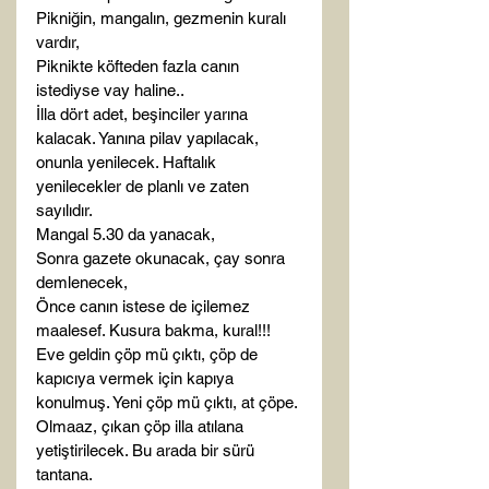
Pikniğin, mangalın, gezmenin kuralı 
vardır,

Piknikte köfteden fazla canın 
istediyse vay haline..

İlla dört adet, beşinciler yarına 
kalacak. Yanına pilav yapılacak, 
onunla yenilecek. Haftalık 
yenilecekler de planlı ve zaten 
sayılıdır.

Mangal 5.30 da yanacak,

Sonra gazete okunacak, çay sonra 
demlenecek,

Önce canın istese de içilemez 
maalesef. Kusura bakma, kural!!!

Eve geldin çöp mü çıktı, çöp de 
kapıcıya vermek için kapıya 
konulmuş. Yeni çöp mü çıktı, at çöpe. 
Olmaaz, çıkan çöp illa atılana 
yetiştirilecek. Bu arada bir sürü 
tantana.
