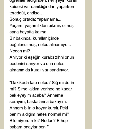
öğrenilemediğinden, her şeyin kuralı 
kaidesi var sanıldığından yaparken 
tereddüt, endişe…

Sonuç ortada: Yapamama...

Yaşam, yaşamlıktan çıkmış olmuş 
sana hayatta kalma.

Bir bakınca, kurallar içinde 
boğulunulmuş, nefes alınamıyor..

Neden mi?

Anlıyor ki eşeğin kuralcı zihni onun 
bedenini sarıyor ve ona nefes 
almanın da kuralı var sandırıyor.

“Dakikada kaç nefes? Sığ mı derin 
mi? Şimdi aldım verince ne kadar 
bekleyeyim acaba? Anneme 
sorayım, başkalarına bakayım. 
Annem bilir, o koyar kuralı. Peki 
benim aldığım nefes normal mi? 
Bilemiyorum ki? Neden? E hep 
babam onaylar beni.”
