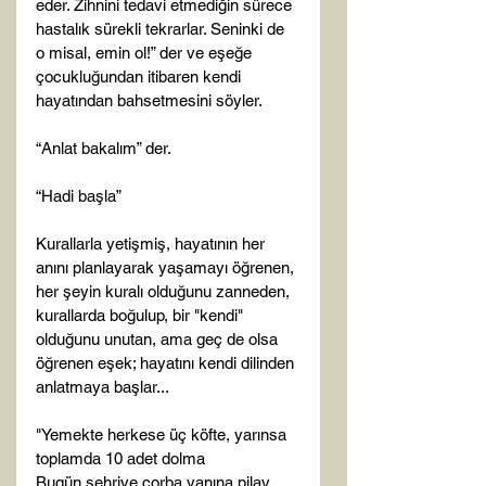
eder. Zihnini tedavi etmediğin sürece 
hastalık sürekli tekrarlar. Seninki de 
o misal, emin ol!” der ve eşeğe 
çocukluğundan itibaren kendi 
hayatından bahsetmesini söyler.

“Anlat bakalım” der.

“Hadi başla”

Kurallarla yetişmiş, hayatının her 
anını planlayarak yaşamayı öğrenen, 
her şeyin kuralı olduğunu zanneden, 
kurallarda boğulup, bir "kendi" 
olduğunu unutan, ama geç de olsa 
öğrenen eşek; hayatını kendi dilinden 
anlatmaya başlar...

"Yemekte herkese üç köfte, yarınsa 
toplamda 10 adet dolma

Bugün şehriye çorba yanına pilav
