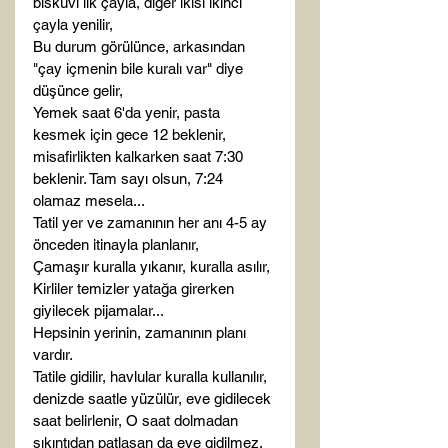
bisküvi ilk çayla, diğer ikisi ikinci 
çayla yenilir,

Bu durum görülünce, arkasından 
"çay içmenin bile kuralı var" diye 
düşünce gelir,

Yemek saat 6'da yenir, pasta 
kesmek için gece 12 beklenir, 
misafirlikten kalkarken saat 7:30 
beklenir. Tam sayı olsun, 7:24 
olamaz mesela...

Tatil yer ve zamanının her anı 4-5 ay 
önceden itinayla planlanır,

Çamaşır kuralla yıkanır, kuralla asılır,

Kirliler temizler yatağa girerken 
giyilecek pijamalar...

Hepsinin yerinin, zamanının planı 
vardır.

Tatile gidilir, havlular kuralla kullanılır, 
denizde saatle yüzülür, eve gidilecek 
saat belirlenir, O saat dolmadan 
sıkıntıdan patlasan da eve gidilmez.
