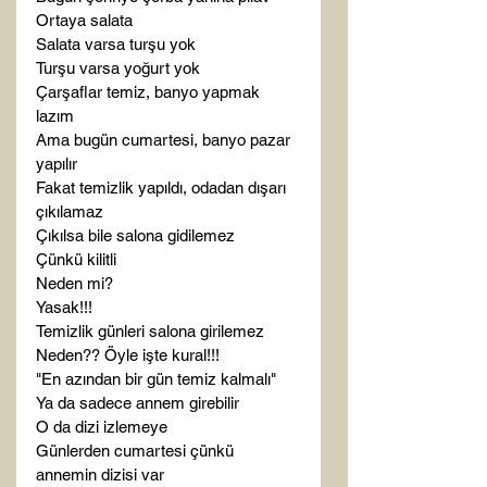
Ortaya salata

Salata varsa turşu yok

Turşu varsa yoğurt yok

Çarşaflar temiz, banyo yapmak 
lazım

Ama bugün cumartesi, banyo pazar 
yapılır

Fakat temizlik yapıldı, odadan dışarı 
çıkılamaz

Çıkılsa bile salona gidilemez

Çünkü kilitli

Neden mi?

Yasak!!!

Temizlik günleri salona girilemez

Neden?? Öyle işte kural!!!

"En azından bir gün temiz kalmalı"

Ya da sadece annem girebilir

O da dizi izlemeye

Günlerden cumartesi çünkü 
annemin dizisi var
