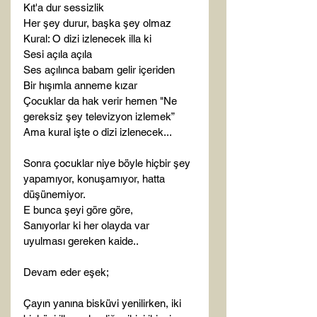
Kıt'a dur sessizlik

Her şey durur, başka şey olmaz

Kural: O dizi izlenecek illa ki

Sesi açıla açıla

Ses açılınca babam gelir içeriden

Bir hışımla anneme kızar

Çocuklar da hak verir hemen "Ne 
gereksiz şey televizyon izlemek”

Ama kural işte o dizi izlenecek...

Sonra çocuklar niye böyle hiçbir şey 
yapamıyor, konuşamıyor, hatta 
düşünemiyor.

E bunca şeyi göre göre,

Sanıyorlar ki her olayda var 
uyulması gereken kaide..

Devam eder eşek;

Çayın yanına bisküvi yenilirken, iki 