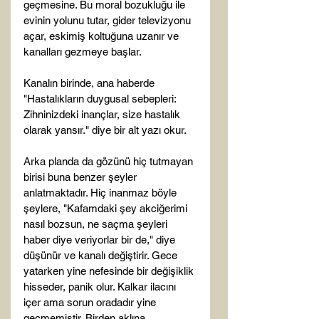
geçmesine. Bu moral bozukluğu ile 
evinin yolunu tutar, gider televizyonu 
açar, eskimiş koltuğuna uzanır ve 
kanalları gezmeye başlar.

Kanalın birinde, ana haberde 
"Hastalıkların duygusal sebepleri: 
Zihninizdeki inançlar, size hastalık 
olarak yansır." diye bir alt yazı okur.

Arka planda da gözünü hiç tutmayan 
birisi buna benzer şeyler 
anlatmaktadır. Hiç inanmaz böyle 
şeylere, "Kafamdaki şey akciğerimi 
nasıl bozsun, ne saçma şeyleri 
haber diye veriyorlar bir de," diye 
düşünür ve kanalı değiştirir. Gece 
yatarken yine nefesinde bir değişiklik 
hisseder, panik olur. Kalkar ilacını 
içer ama sorun oradadır yine 
geçmemiştir. Birden aklına 