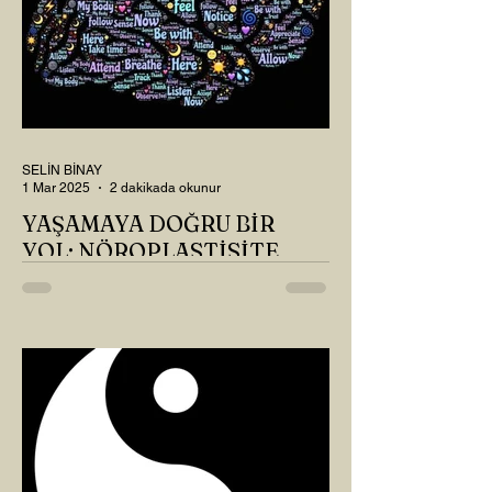
SELİN BİNAY
1 Mar 2025
2 dakikada okunur
YAŞAMAYA DOĞRU BİR
YOL: NÖROPLASTİSİTE
Çaylarımızı kahvelerimizi içtik, geçen ayki
soruları bir güzel düşündük mü Canım
Okur? Hayatta mı kalmışız, hayatı mı
yaşamışız sence?...