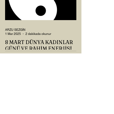
ARZU SEZGİN
1 Mar 2025
2 dakikada okunur
8 MART DÜNYA KADINLAR
GÜNÜ VE RAHİM ENERJİSİ
Kadın, RAHİM enerjisinin yüce sahibi. O
kadar yüce bir güce sahip ki, maalesef ki
sadece çocuk doğurmakla
ilişkilendirdiğimiz, oysaki...