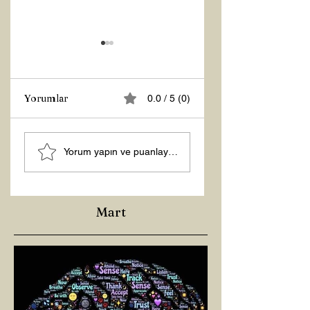
Yorumlar
0.0 / 5 (0)
Z RAPORU
Hoş Geldin 2026!
Yorum yapın ve puanlayın...
Mart