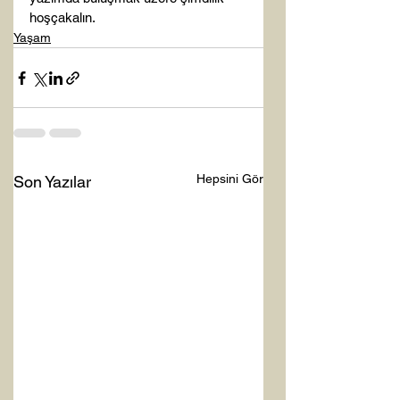
hoşçakalın.
Yaşam
Hepsini Gör
Son Yazılar