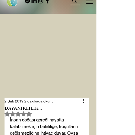
2 Şub 2019
2 dakikada okunur
DAYANIKLILIK...
5 üzerinden NaN yıldız
İnsan doğası gereği hayatta 
kalabilmek için belirliliğe, koşulların 
değişmezliğine ihtiyaç duyar. Oysa 