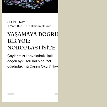
SELİN BİNAY
1 Mar 2025
2 dakikada okunur
YAŞAMAYA DOĞRU
BİR YOL:
NÖROPLASTİSİTE
Çaylarımızı kahvelerimizi içtik,
geçen ayki soruları bir güzel
düşündük mü Canım Okur? Hayatta
mı kalmışız, hayatı mı yaşamışız
sence?...