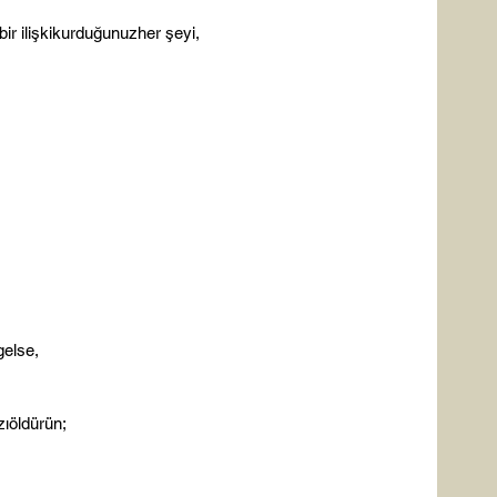
 b
ir 
ilişki
kurduğunuz
her 
şeyi
,
gelse,
zı
öldürün
;