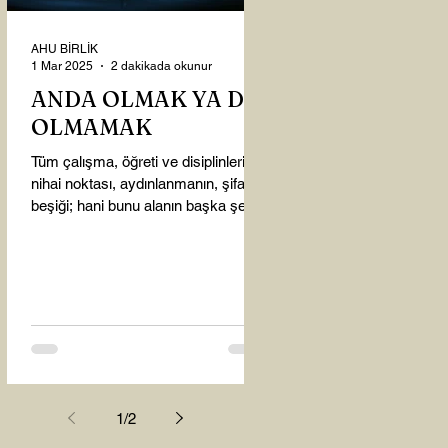
AHU BİRLİK
1 Mar 2025
2 dakikada okunur
ANDA OLMAK YA DA
OLMAMAK
Tüm çalışma, öğreti ve disiplinlerin
nihai noktası, aydınlanmanın, şifanın
beşiği; hani bunu alanın başka şey
almasına gerek kalmadı...
1
/
2