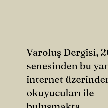
Varoluş Dergisi, 
senesinden bu ya
internet üzerinde
okuyucuları ile
buluşmakta.