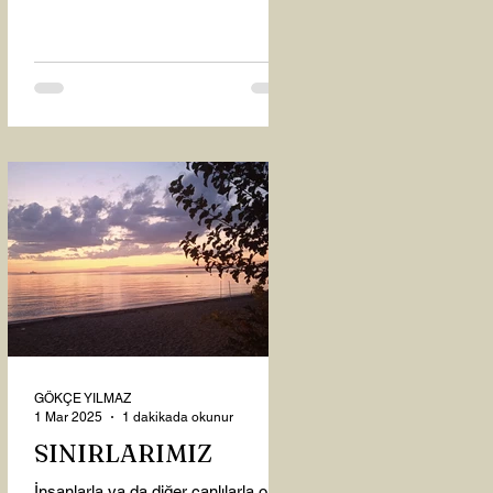
oysaki...
GÖKÇE YILMAZ
1 Mar 2025
1 dakikada okunur
SINIRLARIMIZ
İnsanlarla ya da diğer canlılarla olan