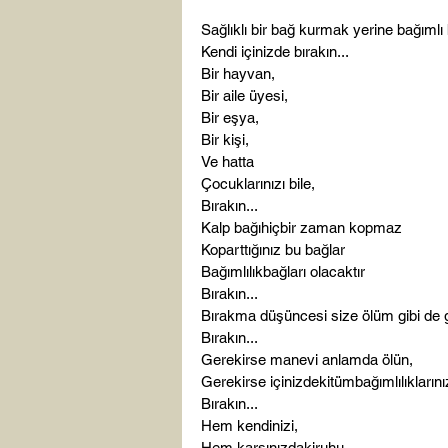
Sağlıklı bir bağ kurmak yerine bağımlı
Kendi içinizde b
ırakın...
Bir hayvan,
Bir aile 
üyesi
,
Bir 
eşya
,
Bir 
kişi
,
Ve hatta
Çocuklarınızı
 bile,
Bırakın...
Kalp 
bağı
hiçbir
 zaman kopmaz
Koparttığınız
 bu 
bağlar
Bağımlılık
bağları
 olacaktır
Bırakın
...
Bırakma 
düşüncesi
 size 
ölüm
 gibi de 
Bırakın...
Gerekirse manevi anlamda 
ölün
,
Gerekirse 
içinizdeki
tüm
bağımlılıklarını
Bırakın...
Hem 
kendinizi,
Hem 
karşınızdaki
ruhu,