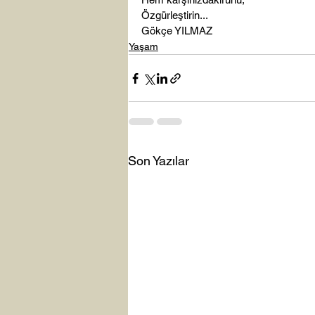
Özgürleştirin
...
Gökçe YILMAZ
Yaşam
Son Yazılar