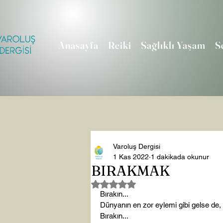
Anasayfa
Reiki
Sağlıklı Yaşam
S
Varoluş Dergisi
1 Kas 2022
1 dakikada okunur
BIRAKMAK
5 üzerinden NaN yıldız
Bırakın...
Dünyanın
 en zor eylemi gibi gelse de,
Bırakın...