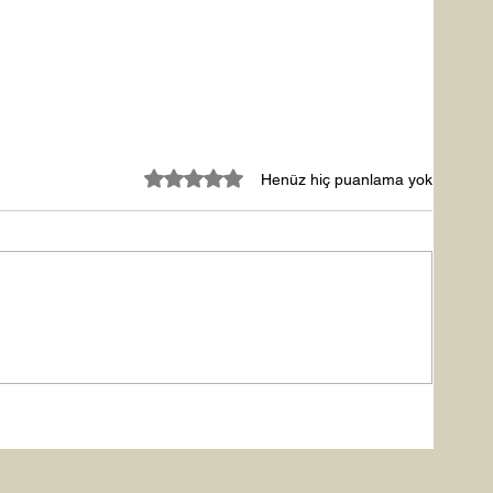
5 üzerinden 0 yıldız
Henüz hiç puanlama yok