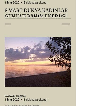
1 Mar 2025
2 dakikada okunur
8 MART DÜNYA KADINLAR
GÜNÜ VE RAHİM ENERJİSİ
Kadın, RAHİM enerjisinin yüce sahibi. O
kadar yüce bir güce sahip ki, maalesef ki
sadece çocuk doğurmakla
ilişkilendirdiğimiz, oysaki...
GÖKÇE YILMAZ
1 Mar 2025
1 dakikada okunur