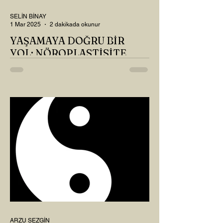
SELİN BİNAY
1 Mar 2025
2 dakikada okunur
YAŞAMAYA DOĞRU BİR
YOL: NÖROPLASTİSİTE
Çaylarımızı kahvelerimizi içtik, geçen ayki
soruları bir güzel düşündük mü Canım
Okur? Hayatta mı kalmışız, hayatı mı
yaşamışız sence?...
ARZU SEZGİN