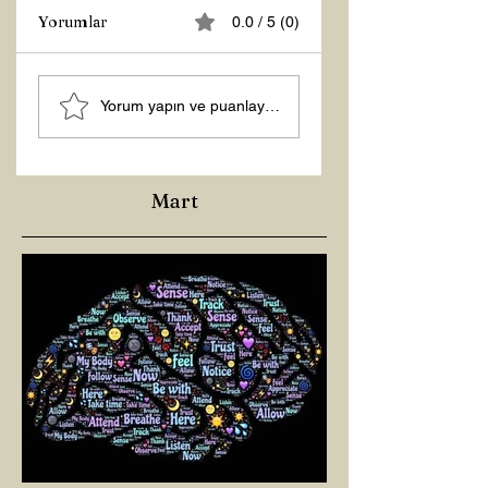
Yorumlar
0.0 / 5 (0)
Z RAPORU
Hoş Geldin 2026!
Yorum yapın ve puanlayın...
Mart