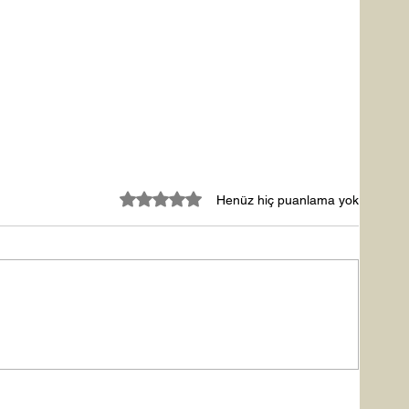
5 üzerinden 0 yıldız
Henüz hiç puanlama yok