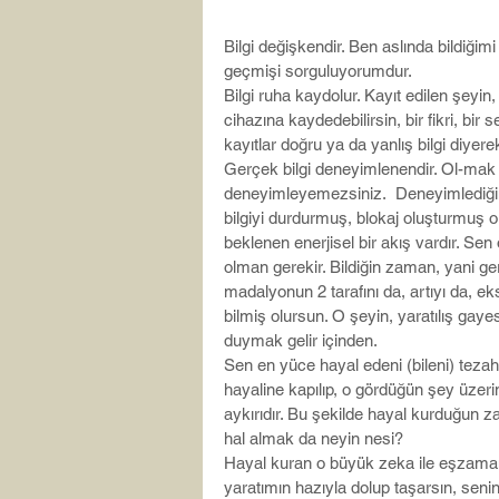
Bilgi değişkendir. Ben aslında bildiğim
geçmişi sorguluyorumdur.
Bilgi ruha kaydolur. Kayıt edilen şeyin,
cihazına kaydedebilirsin, bir fikri, bir s
kayıtlar doğru ya da yanlış bilgi diyer
Gerçek bilgi deneyimlenendir. Ol-mak h
deneyimleyemezsiniz.  Deneyimlediğin
bilgiyi durdurmuş, blokaj oluşturmuş
beklenen enerjisel bir akış vardır. Sen
olman gerekir. Bildiğin zaman, yani ge
madalyonun 2 tarafını da, artıyı da, e
bilmiş olursun. O şeyin, yaratılış gaye
duymak gelir içinden.
Sen en yüce hayal edeni (bileni) tezah
hayaline kapılıp, o gördüğün şey üzer
aykırıdır. Bu şekilde hayal kurduğun 
hal almak da neyin nesi?
Hayal kuran o büyük zeka ile eşzaman
yaratımın hazıyla dolup taşarsın, senin