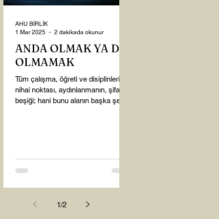
AHU BİRLİK
1 Mar 2025
2 dakikada okunur
ANDA OLMAK YA DA
OLMAMAK
Tüm çalışma, öğreti ve disiplinlerin
nihai noktası, aydınlanmanın, şifanın
beşiği; hani bunu alanın başka şey
almasına gerek kalmadı...
1
/
2