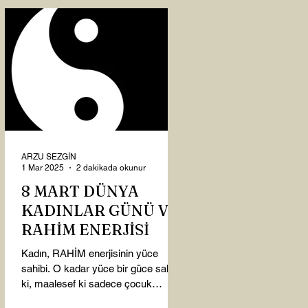
ARZU SEZGİN
1 Mar 2025
2 dakikada okunur
8 MART DÜNYA
KADINLAR GÜNÜ VE
RAHİM ENERJİSİ
Kadın, RAHİM enerjisinin yüce
sahibi. O kadar yüce bir güce sahip
ki, maalesef ki sadece çocuk
doğurmakla ilişkilendirdiğimiz,