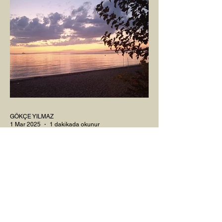
GÖKÇE YILMAZ
1 Mar 2025
1 dakikada okunur
SINIRLARIMIZ
İnsanlarla ya da diğer canlılarla olan
ilişkilerimizde var olan tüm sınırlarımız da,
tıpkı bu yazı için seçtiğim bu fotoğraf
karesinde...