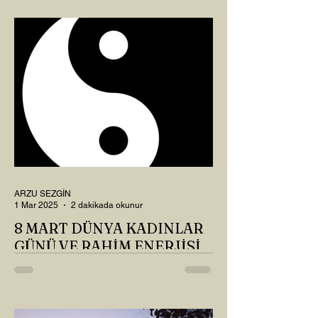
Okur? Hayatta mı kalmışız, hayatı mı
yaşamışız sence?...
ARZU SEZGİN
1 Mar 2025
2 dakikada okunur
8 MART DÜNYA KADINLAR
GÜNÜ VE RAHİM ENERJİSİ
Kadın, RAHİM enerjisinin yüce sahibi. O
kadar yüce bir güce sahip ki, maalesef ki
sadece çocuk doğurmakla
ilişkilendirdiğimiz, oysaki...