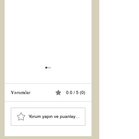
Yorumlar
0.0 / 5 (0)
MANEVİ
Şubat “Daha İyi
Yorum yapın ve puanlayın...
AYDINLANMA...
Hissetme”
Çalışması