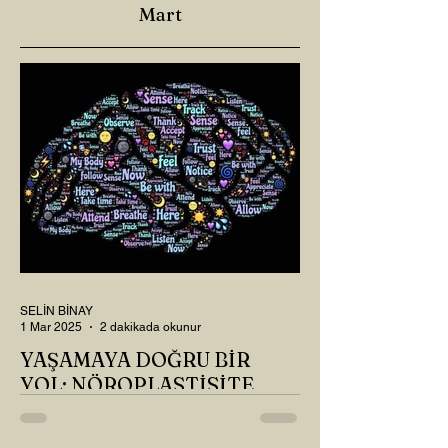
Mart
SELİN BİNAY
1 Mar 2025
2 dakikada okunur
YAŞAMAYA DOĞRU BİR
YOL: NÖROPLASTİSİTE
Çaylarımızı kahvelerimizi içtik, geçen ayki
soruları bir güzel düşündük mü Canım