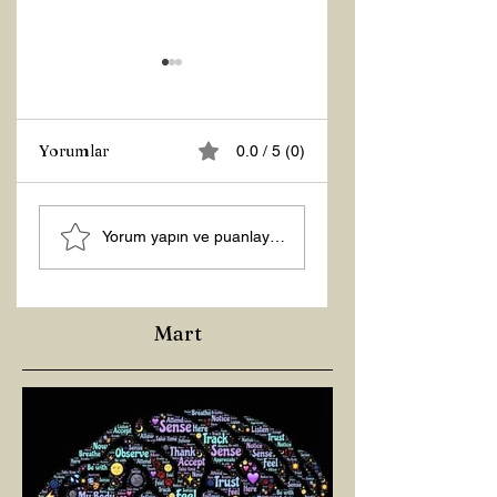
Yorumlar
0.0 / 5 (0)
MANEVİ
Şubat “Daha İyi
Yorum yapın ve puanlayın...
AYDINLANMA...
Hissetme”
Çalışması
Mart