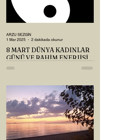
ARZU SEZGİN
1 Mar 2025
2 dakikada okunur
8 MART DÜNYA KADINLAR
GÜNÜ VE RAHİM ENERJİSİ
Kadın, RAHİM enerjisinin yüce sahibi. O
kadar yüce bir güce sahip ki, maalesef ki
sadece çocuk doğurmakla
ilişkilendirdiğimiz, oysaki...