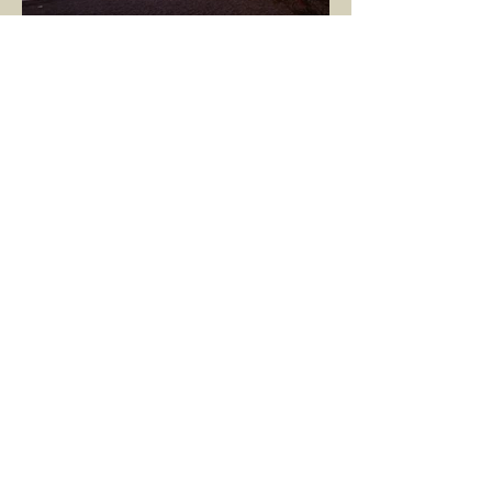
GÖKÇE YILMAZ
1 Mar 2025
1 dakikada okunur
SINIRLARIMIZ
İnsanlarla ya da diğer canlılarla olan
ilişkilerimizde var olan tüm sınırlarımız da,
tıpkı bu yazı için seçtiğim bu fotoğraf
karesinde...