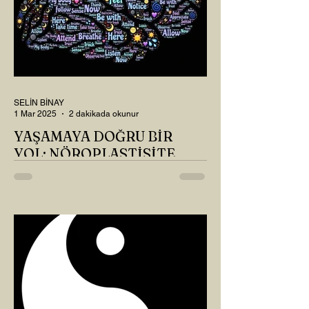
SELİN BİNAY
1 Mar 2025
2 dakikada okunur
YAŞAMAYA DOĞRU BİR
YOL: NÖROPLASTİSİTE
Çaylarımızı kahvelerimizi içtik, geçen ayki
soruları bir güzel düşündük mü Canım
Okur? Hayatta mı kalmışız, hayatı mı
yaşamışız sence?...