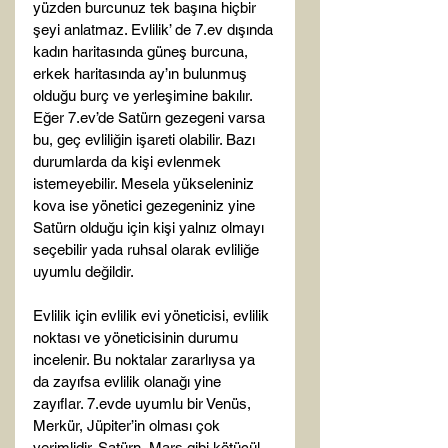
yüzden burcunuz tek başına hiçbir 
şeyi anlatmaz. Evlilik’ de 7.ev dışında 
kadın haritasında güneş burcuna, 
erkek haritasında ay’ın bulunmuş 
olduğu burç ve yerleşimine bakılır. 
Eğer 7.ev’de Satürn gezegeni varsa 
bu, geç evliliğin işareti olabilir. Bazı 
durumlarda da kişi evlenmek 
istemeyebilir. Mesela yükseleniniz 
kova ise yönetici gezegeniniz yine 
Satürn olduğu için kişi yalnız olmayı 
seçebilir yada ruhsal olarak evliliğe 
uyumlu değildir.

Evlilik için evlilik evi yöneticisi, evlilik 
noktası ve yöneticisinin durumu 
incelenir. Bu noktalar zararlıysa ya 
da zayıfsa evlilik olanağı yine 
zayıflar. 7.evde uyumlu bir Venüs, 
Merkür, Jüpiter’in olması çok 
verimlidir. Satürn, Mars gibi kötücül 