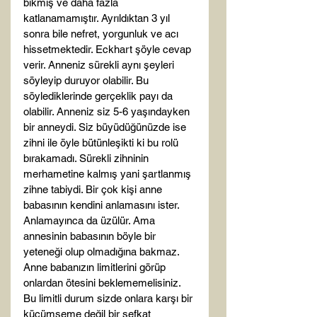
bıkmış ve daha fazla 
katlanamamıştır. Ayrıldıktan 3 yıl 
sonra bile nefret, yorgunluk ve acı 
hissetmektedir. Eckhart şöyle cevap 
verir. Anneniz sürekli aynı şeyleri 
söyleyip duruyor olabilir. Bu 
söylediklerinde gerçeklik payı da 
olabilir. Anneniz siz 5-6 yaşındayken 
bir anneydi. Siz büyüdüğünüzde ise 
zihni ile öyle bütünleşikti ki bu rolü 
bırakamadı. Sürekli zihninin 
merhametine kalmış yani şartlanmış 
zihne tabiydi. Bir çok kişi anne 
babasının kendini anlamasını ister. 
Anlamayınca da üzülür. Ama 
annesinin babasının böyle bir 
yeteneği olup olmadığına bakmaz. 
Anne babanızın limitlerini görüp 
onlardan ötesini beklememelisiniz. 
Bu limitli durum sizde onlara karşı bir 
küçümseme değil bir şefkat 