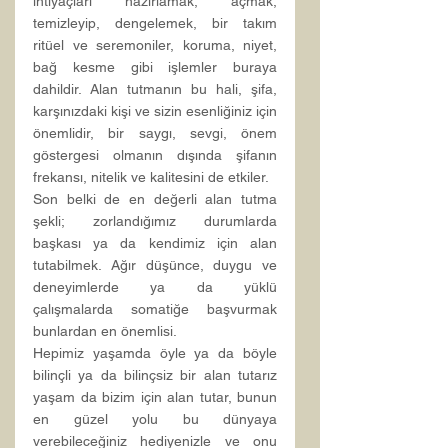
ihtiyaçları hazırlamak, açmak, 
temizleyip, dengelemek, bir takım 
ritüel ve seremoniler, koruma, niyet, 
bağ kesme gibi işlemler buraya 
dahildir. Alan tutmanın bu hali, şifa, 
karşınızdaki kişi ve sizin esenliğiniz için 
önemlidir, bir saygı, sevgi, önem 
göstergesi olmanın dışında şifanın 
frekansı, nitelik ve kalitesini de etkiler.
Son belki de en değerli alan tutma 
şekli; zorlandığımız durumlarda 
başkası ya da kendimiz için alan 
tutabilmek. Ağır düşünce, duygu ve 
deneyimlerde ya da yüklü 
çalışmalarda somatiğe başvurmak 
bunlardan en önemlisi.
Hepimiz yaşamda öyle ya da böyle 
bilinçli ya da bilinçsiz bir alan tutarız 
yaşam da bizim için alan tutar, bunun 
en güzel yolu bu dünyaya 
verebileceğiniz hediyenizle ve onu 