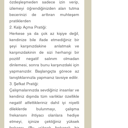
özdeşleşmeden sadece izin verip, 
izlemeyi öğrendiğinizden alan tutma 
becerinizi de arttıran muhteşem 
pratiklerden
2. Kalp Açma Pratiği:
Herkese ya da çok az kişiye değil, 
kendinize bile ifade etmediğiniz bir 
şeyi karşınızdakine  anlatmak ve 
karşınızdakinin de sizi herhangi bir 
pozitif negatif salınım olmadan 
dinlemesi, sonra bunu karşınızdaki için 
yapmanızdır. Başlangıçta görece az 
tanıştıklarınızla yapmanız tavsiye edilir.
3. Şefkat Pratiği:
Çalışmalarınızda sevdiğiniz insanlar ve 
kendiniz dışında tüm varlıklar özellikle 
negatif atfettikleriniz dahil iyi niyetli 
dileklerde bulunmayı, çalışma 
frekansını ihtiyacı olanlara hediye 
etmeyi, içinize çektiğiniz yüksek 
frekansı (Bu yüksek frekanslı bir 