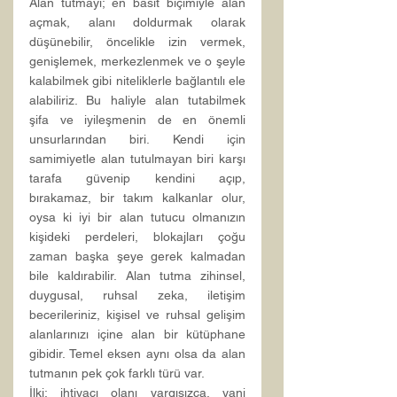
Alan tutmayı; en basit biçimiyle alan 
açmak, alanı doldurmak olarak 
düşünebilir, öncelikle izin vermek, 
genişlemek, merkezlenmek ve o şeyle 
kalabilmek gibi niteliklerle bağlantılı ele 
alabiliriz. Bu haliyle alan tutabilmek 
şifa ve iyileşmenin de en önemli 
unsurlarından biri. Kendi için 
samimiyetle alan tutulmayan biri karşı 
tarafa güvenip kendini açıp, 
bırakamaz, bir takım kalkanlar olur, 
oysa ki iyi bir alan tutucu olmanızın 
kişideki perdeleri, blokajları çoğu 
zaman başka şeye gerek kalmadan 
bile kaldırabilir. Alan tutma zihinsel, 
duygusal, ruhsal zeka, iletişim 
becerileriniz, kişisel ve ruhsal gelişim 
alanlarınızı içine alan bir kütüphane 
gibidir. Temel eksen aynı olsa da alan 
tutmanın pek çok farklı türü var.
İlki; ihtiyacı olanı yargısızca, yani 