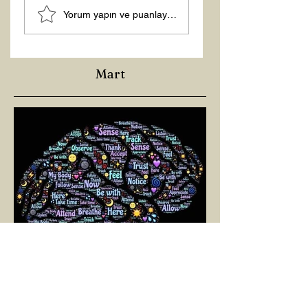
ŞİFACILARIN
Yorum yapın ve puanlayın...
KARANLIĞI
Mart
SELİN BİNAY
1 Mar 2025
2 dakikada okunur