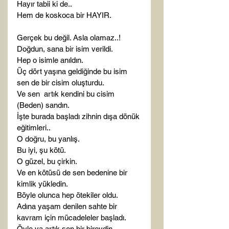
Hayır tabii ki de..

Hem de koskoca bir HAYIR.

Gerçek bu değil. Asla olamaz..!

Doğdun, sana bir isim verildi.

Hep o isimle anıldın.

Üç dört yaşına geldiğinde bu isim 
sen de bir cisim oluşturdu.

Ve sen  artık kendini bu cisim 
(Beden) sandın.

İşte burada başladı zihnin dışa dönük 
eğitimleri..

O doğru, bu yanlış.

Bu iyi, şu kötü.

O güzel, bu çirkin.

Ve en kötüsü de sen bedenine bir 
kimlik yükledin.

Böyle olunca hep ötekiler oldu.

Adına yaşam denilen sahte bir 
kavram için mücadeleler başladı.

Öyle ya artık sen bir bireydin.
