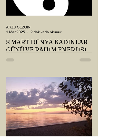
ARZU SEZGİN
1 Mar 2025
2 dakikada okunur
8 MART DÜNYA KADINLAR
GÜNÜ VE RAHİM ENERJİSİ
Kadın, RAHİM enerjisinin yüce sahibi. O
kadar yüce bir güce sahip ki, maalesef ki
sadece çocuk doğurmakla
ilişkilendirdiğimiz, oysaki...