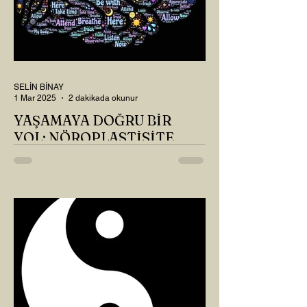
SELİN BİNAY
1 Mar 2025
2 dakikada okunur
YAŞAMAYA DOĞRU BİR
YOL: NÖROPLASTİSİTE
Çaylarımızı kahvelerimizi içtik, geçen ayki
soruları bir güzel düşündük mü Canım
Okur? Hayatta mı kalmışız, hayatı mı
yaşamışız sence?...