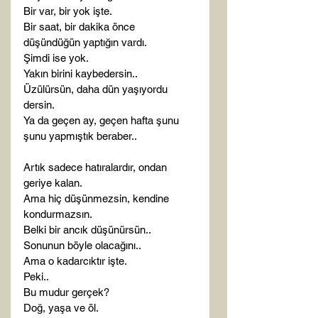
Bir var, bir yok işte.

Bir saat, bir dakika önce 
düşündüğün yaptığın vardı.

Şimdi ise yok.

Yakın birini kaybedersin..

Üzülürsün, daha dün yaşıyordu 
dersin.

Ya da geçen ay, geçen hafta şunu 
şunu yapmıştık beraber..

Artık sadece hatıralardır, ondan 
geriye kalan.

Ama hiç düşünmezsin, kendine 
kondurmazsın.

Belki bir ancık düşünürsün..

Sonunun böyle olacağını..

Ama o kadarcıktır işte.

Peki..

Bu mudur gerçek?

Doğ, yaşa ve öl.
