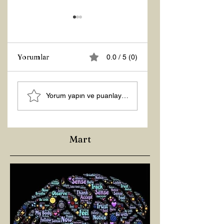
Yorumlar
0.0 / 5 (0)
Z RAPORU
ŞİFACILARIN
Yorum yapın ve puanlayın...
KARANLIĞI
Mart