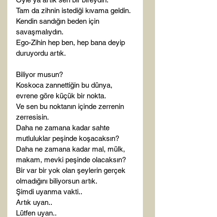
Tam da zihnin istediği kıvama geldin.

Kendin sandığın beden için 
savaşmalıydın.

Ego-Zihin hep ben, hep bana deyip 
duruyordu artık.

Biliyor musun?

Koskoca zannettiğin bu dünya, 
evrene göre küçük bir nokta.

Ve sen bu noktanın içinde zerrenin 
zerresisin.

Daha ne zamana kadar sahte 
mutluluklar peşinde koşacaksın?

Daha ne zamana kadar mal, mülk, 
makam, mevki peşinde olacaksın?

Bir var bir yok olan şeylerin gerçek 
olmadığını biliyorsun artık.

Şimdi uyanma vakti..

Artık uyan..

Lütfen uyan..