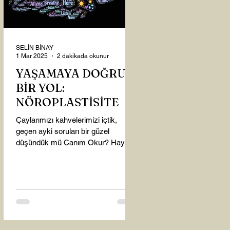
SELİN BİNAY
1 Mar 2025
2 dakikada okunur
YAŞAMAYA DOĞRU
BİR YOL:
NÖROPLASTİSİTE
Çaylarımızı kahvelerimizi içtik,
geçen ayki soruları bir güzel
düşündük mü Canım Okur? Hayatta
mı kalmışız, hayatı mı yaşamışız
sence?...