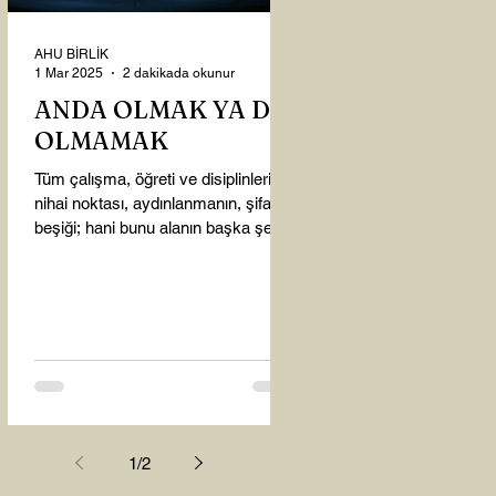
AHU BİRLİK
1 Mar 2025
2 dakikada okunur
ANDA OLMAK YA DA
OLMAMAK
Tüm çalışma, öğreti ve disiplinlerin
nihai noktası, aydınlanmanın, şifanın
beşiği; hani bunu alanın başka şey
almasına gerek kalmadı...
1
/
2