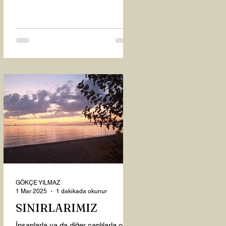
oysaki...
GÖKÇE YILMAZ
1 Mar 2025
1 dakikada okunur
SINIRLARIMIZ
İnsanlarla ya da diğer canlılarla olan