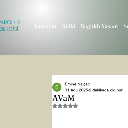
Anasayfa
Reiki
Sağlıklı Yaşam
S
Emine Nalçacı
31 Ağu 2025
2 dakikada okunur
AVaM
5 üzerinden NaN yıldız