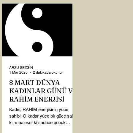
ARZU SEZGİN
1 Mar 2025
2 dakikada okunur
8 MART DÜNYA
KADINLAR GÜNÜ VE
RAHİM ENERJİSİ
Kadın, RAHİM enerjisinin yüce
sahibi. O kadar yüce bir güce sahip
ki, maalesef ki sadece çocuk
doğurmakla ilişkilendirdiğimiz,