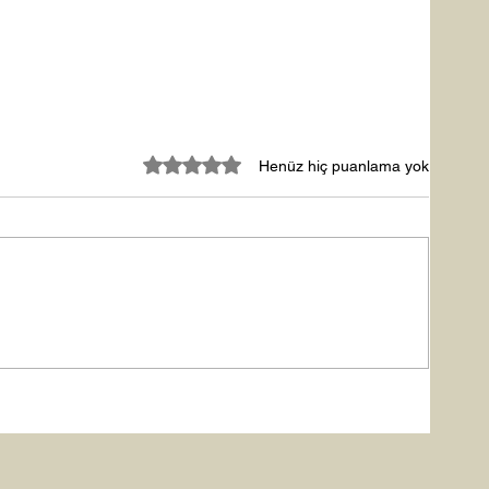
5 üzerinden 0 yıldız
Henüz hiç puanlama yok