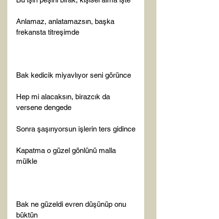
Anlamaz, anlatamazsın, başka 
frekansta titreşimde

Bak kedicik miyavlıyor seni görünce

Hep mi alacaksın, birazcık da 
versene dengede

Sonra şaşırıyorsun işlerin ters gidince

Kapatma o güzel gönlünü malla 
mülkle

Bak ne güzeldi evren düşünüp onu 
büktün
