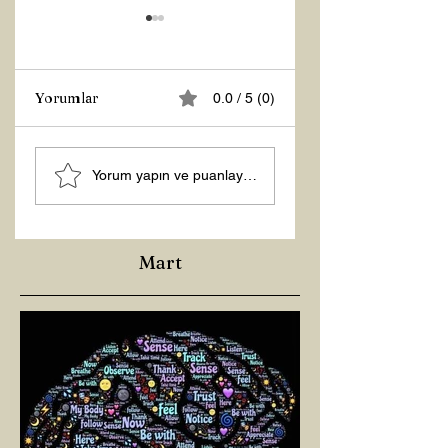
Yorumlar
0.0 / 5 (0)
Z RAPORU
Hoş Geldin 2026!
Yorum yapın ve puanlayın...
Mart