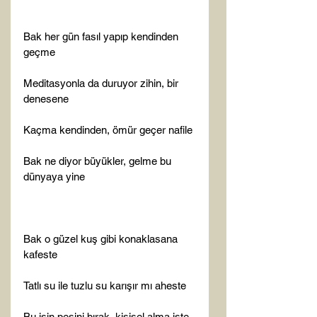
Bak her gün fasıl yapıp kendinden 
geçme

Meditasyonla da duruyor zihin, bir 
denesene

Kaçma kendinden, ömür geçer nafile

Bak ne diyor büyükler, gelme bu 
dünyaya yine

Bak o güzel kuş gibi konaklasana 
kafeste

Tatlı su ile tuzlu su karışır mı aheste

Bu işin peşini bırak, kişisel alma işte
