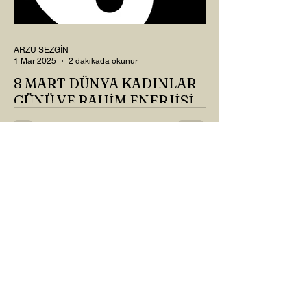
ARZU SEZGİN
1 Mar 2025
2 dakikada okunur
8 MART DÜNYA KADINLAR
GÜNÜ VE RAHİM ENERJİSİ
Kadın, RAHİM enerjisinin yüce sahibi. O
kadar yüce bir güce sahip ki, maalesef ki
sadece çocuk doğurmakla
ilişkilendirdiğimiz, oysaki...