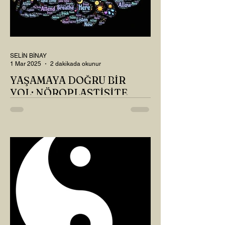
SELİN BİNAY
1 Mar 2025
2 dakikada okunur
YAŞAMAYA DOĞRU BİR
YOL: NÖROPLASTİSİTE
Çaylarımızı kahvelerimizi içtik, geçen ayki
soruları bir güzel düşündük mü Canım
Okur? Hayatta mı kalmışız, hayatı mı
yaşamışız sence?...