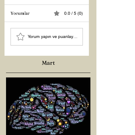
Yorumlar
0.0 / 5 (0)
ÇOCUKLARDA DİŞ
BİR HARA BOĞAZ
Yorum yapın ve puanlayın...
GICIRDATMA
YOLCULUĞU
Mart