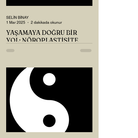
SELİN BİNAY
1 Mar 2025
2 dakikada okunur
YAŞAMAYA DOĞRU BİR
YOL: NÖROPLASTİSİTE
Çaylarımızı kahvelerimizi içtik, geçen ayki
soruları bir güzel düşündük mü Canım
Okur? Hayatta mı kalmışız, hayatı mı
yaşamışız sence?...