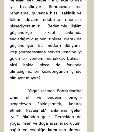
nefeslenmek bedeninle birlikte olmak 
iyi hissettiriyor. Sonrasında ise 
rahatlama, güvende hissi, sakinlik ve 
tekrar devam edebilme enerjisini 
hissediyorsunuz.  Bedenimle ilişkim 
güçlendikçe fiziksel anlamda 
sağladığım güç beni zihinsel olarak da 
güçlendiriyor. Bu modern dünyanın 
koşuşturmacasında herkes kendine iyi 
gelen bir yöntem muhakkak bulmalı, 
aksi halde sizce de farkında 
olmadığımız bir kısırdöngünün içinde 
olmuyor muyuz?
            ''Yoga'' kelimesi Sanskritçe’de 
zihin ruh ve bedenin birliğini 
simgeleyen "birleştirmek, kontrol 
etmek, kavuşmak" anlamına gelen 
“yuj” kökünden gelir.. Gerçekten de 
yoga, insan ve doğa arasındaki uyum, 
sağlık ve esenliğe karşı son derece 