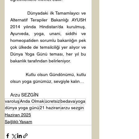
          Dünyadaki ilk Tamamlayıcı ve 
Alternatif Terapiler Bakanlığı AYUSH 
2014 yılında Hindistan’da kurulmuş. 
Ayurveda, yoga, unani, siddhi ve 
homeopatiden sorumlu bakanlığın pek 
çok ülkede de temsilciliği yer alıyor ve 
Dünya Yoga Günü teması, her yıl bu 
bakanlık tarafından belirleniyor.
          Kutlu olsun Gündönümü, kutlu 
olsun yoga günümüz, sevgiyle kalın…
Arzu SEZGİN
varoluş
Anda Olmak
ücretsiz
bedava
yoga
dünya yoga günü
21 haziran
arzu sezgin
Haziran 2025
Sağlıklı Yaşam