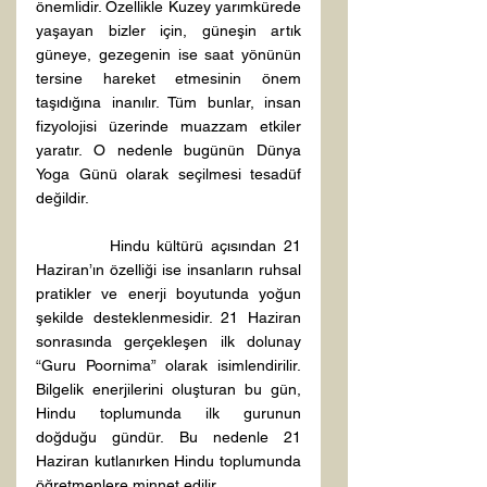
önemlidir. Özellikle Kuzey yarımkürede 
yaşayan bizler için, güneşin artık 
güneye, gezegenin ise saat yönünün 
tersine hareket etmesinin önem 
taşıdığına inanılır. Tüm bunlar, insan 
fizyolojisi üzerinde muazzam etkiler 
yaratır. O nedenle bugünün Dünya 
Yoga Günü olarak seçilmesi tesadüf 
değildir.      
          Hindu kültürü açısından 21 
Haziran’ın özelliği ise insanların ruhsal 
pratikler ve enerji boyutunda yoğun 
şekilde desteklenmesidir. 21 Haziran 
sonrasında gerçekleşen ilk dolunay 
“Guru Poornima” olarak isimlendirilir. 
Bilgelik enerjilerini oluşturan bu gün, 
Hindu toplumunda ilk gurunun 
doğduğu gündür. Bu nedenle 21 
Haziran kutlanırken Hindu toplumunda 
öğretmenlere minnet edilir. 